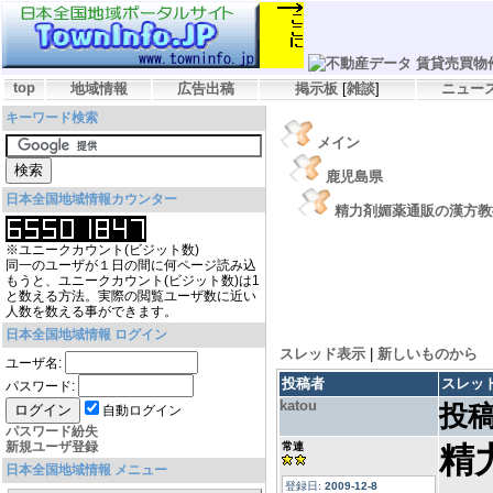
top
地域情報
広告出稿
掲示板
[
雑談
]
ニュー
キーワード検索
メイン
鹿児島県
日本全国地域情報カウンター
精力剤媚薬通販の漢方教
※ユニークカウント(ビジット数)
同一のユーザが１日の間に何ページ読み込
もうと、ユニークカウント(ビジット数)は1
と数える方法。実際の閲覧ユーザ数に近い
人数を数える事ができます。
日本全国地域情報 ログイン
スレッド表示
|
新しいものから
ユーザ名:
投稿者
スレッ
パスワード:
katou
投稿
自動ログイン
パスワード紛失
新規ユーザ登録
常連
精
日本全国地域情報 メニュー
登録日:
2009-12-8