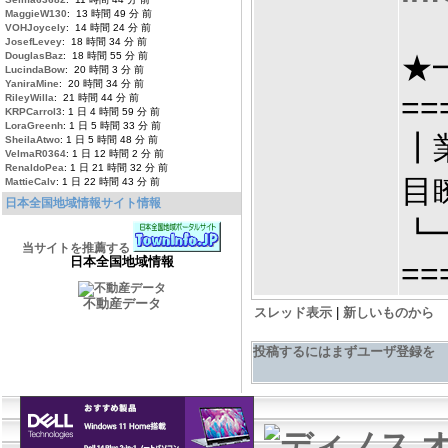
MaggieW130
: 13 時間 49 分 前
VOHJoycely
: 14 時間 24 分 前
JosefLevey
: 18 時間 34 分 前
DouglasBaz
: 18 時間 55 分 前
★
LucindaBow
: 20 時間 3 分 前
YaniraMine
: 20 時間 34 分 前
==
RileyWilla
: 21 時間 44 分 前
KRPCarrol3
: 1 日 4 時間 59 分 前
LoraGreenh
: 1 日 5 時間 33 分 前
┃
SheilaAtwo
: 1 日 5 時間 48 分 前
VelmaR0364
: 1 日 12 時間 2 分 前
RenaldoPea
: 1 日 21 時間 32 分 前
目
MattieCalv
: 1 日 22 時間 43 分 前
日本全国地域情報サイト情報
┗
当サイトを推薦する
日本全国地域情報
==
不動産データ
スレッド表示
|
新しいものから
投稿するにはまずユーザ登録を