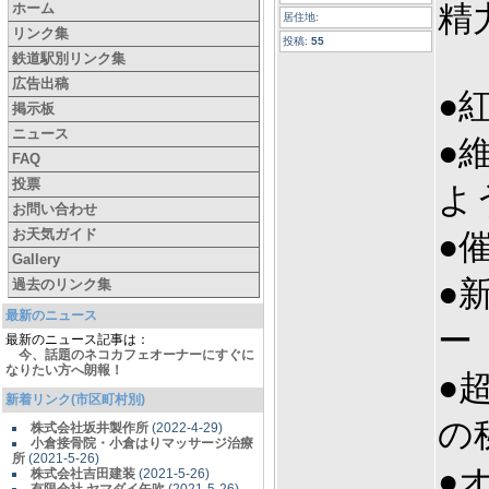
精
ホーム
居住地:
リンク集
投稿:
55
鉄道駅別リンク集
広告出稿
●
掲示板
ニュース
●
FAQ
投票
よ
お問い合わせ
お天気ガイド
●
Gallery
●
過去のリンク集
最新のニュース
ー
最新のニュース記事は：
今、話題のネコカフェオーナーにすぐに
なりたい方へ朗報！
●
新着リンク(市区町村別)
の
株式会社坂井製作所
(2022-4-29)
小倉接骨院・小倉はりマッサージ治療
所
(2021-5-26)
●
株式会社吉田建装
(2021-5-26)