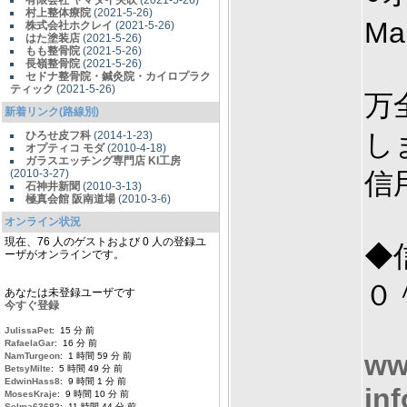
有限会社 ヤマダイ矢吹
(2021-5-26)
村上整体療院
(2021-5-26)
M
株式会社ホクレイ
(2021-5-26)
はた塗装店
(2021-5-26)
もも整骨院
(2021-5-26)
長嶺整骨院
(2021-5-26)
セドナ整骨院・鍼灸院・カイロプラク
ティック
(2021-5-26)
万
新着リンク(路線別)
し
ひろせ皮フ科
(2014-1-23)
オプティコ モダ
(2010-4-18)
ガラスエッチング専門店 KI工房
(2010-3-27)
信
石神井新聞
(2010-3-13)
極真会館 阪南道場
(2010-3-6)
オンライン状況
現在、76 人のゲストおよび 0 人の登録ユ
◆
ーザがオンラインです。
０
あなたは未登録ユーザです
今すぐ登録
JulissaPet
: 15 分 前
RafaelaGar
: 16 分 前
ww
NamTurgeon
: 1 時間 59 分 前
BetsyMilte
: 5 時間 49 分 前
EdwinHass8
: 9 時間 1 分 前
in
MosesKraje
: 9 時間 10 分 前
Selma63682
: 11 時間 44 分 前