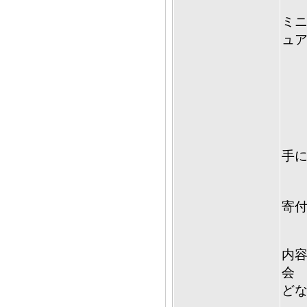
ミニ
ュ
ペ
無
ロ
手に
ク
寄
内
会
ど