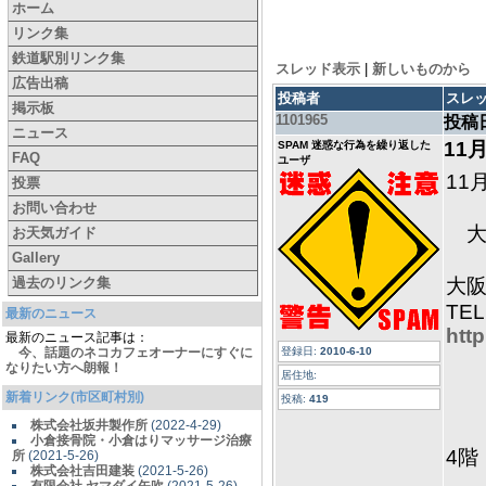
ホーム
リンク集
鉄道駅別リンク集
スレッド表示
|
新しいものから
広告出稿
投稿者
スレ
掲示板
1101965
投稿
ニュース
11
SPAM 迷惑な行為を繰り返した
FAQ
ユーザ
11
投票
お問い合わせ
大
お天気ガイド
Gallery
過去のリンク集
大阪
TEL
最新のニュース
htt
最新のニュース記事は：
今、話題のネコカフェオーナーにすぐに
登録日:
2010-6-10
なりたい方へ朗報！
居住地:
新着リンク(市区町村別)
投稿:
419
株式会社坂井製作所
(2022-4-29)
小倉接骨院・小倉はりマッサージ治療
4
所
(2021-5-26)
株式会社吉田建装
(2021-5-26)