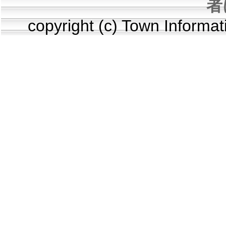
者
copyright (c) Town Informa