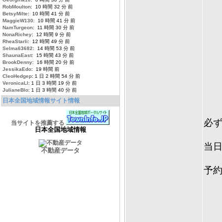
RobMoulton
: 10 時間 32 分 前
BetsyMilte
: 10 時間 41 分 前
MaggieW130
: 10 時間 41 分 前
NamTurgeon
: 11 時間 30 分 前
NonaRichey
: 12 時間 9 分 前
各
RheaStarli
: 12 時間 49 分 前
Selma63682
: 14 時間 53 分 前
ShaunaEast
: 15 時間 43 分 前
BrookDenny
: 16 時間 20 分 前
だ
JessikaEdo
: 19 時間 前
CleoHedgep
: 1 日 2 時間 54 分 前
VeronicaLl
: 1 日 3 時間 19 分 前
JulianeBlo
: 1 日 3 時間 40 分 前
日本全国地域情報サイト情報
必ず
当サイトを推薦する
日本全国地域情報
当
不動産データ
予約