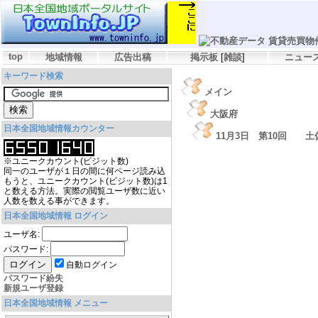
top
地域情報
広告出稿
掲示板
[
雑談
]
ニュー
キーワード検索
メイン
大阪府
日本全国地域情報カウンター
11月3日 第10回 
※ユニークカウント(ビジット数)
同一のユーザが１日の間に何ページ読み込
もうと、ユニークカウント(ビジット数)は1
と数える方法。実際の閲覧ユーザ数に近い
人数を数える事ができます。
日本全国地域情報 ログイン
ユーザ名:
パスワード:
自動ログイン
パスワード紛失
新規ユーザ登録
日本全国地域情報 メニュー