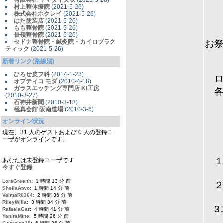
有限会社 ヤマダイ矢吹
(2021-5-26)
村上整体療院
(2021-5-26)
株式会社ホクレイ
(2021-5-26)
はた塗装店
(2021-5-26)
もも整骨院
(2021-5-26)
長嶺整骨院
(2021-5-26)
セドナ整骨院・鍼灸院・カイロプラク
お
ティック
(2021-5-26)
新着リンク(路線別)
ひろせ皮フ科
(2014-1-23)
ロ
オプティコ モダ
(2010-4-18)
ガラスエッチング専門店 KI工房
各
(2010-3-27)
石神井新聞
(2010-3-13)
極真会館 阪南道場
(2010-3-6)
オンライン状況
現在、31 人のゲストおよび 0 人の登録ユ
ロ
ーザがオンラインです。
１
あなたは未登録ユーザです
今すぐ登録
LoraGreenh
: 1 時間 13 分 前
２
SheilaAtwo
: 1 時間 14 分 前
VelmaR0364
: 2 時間 36 分 前
RileyWilla
: 3 時間 34 分 前
3コ
RafaelaGar
: 4 時間 41 分 前
YaniraMine
: 5 時間 26 分 前
Georgina10
: 6 時間 36 分 前