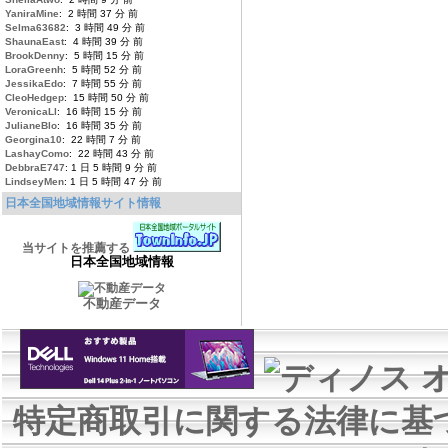
YaniraMine
: 2 時間 37 分 前
Selma63682
: 3 時間 49 分 前
ShaunaEast
: 4 時間 39 分 前
BrookDenny
: 5 時間 15 分 前
LoraGreenh
: 5 時間 52 分 前
JessikaEdo
: 7 時間 55 分 前
CleoHedgep
: 15 時間 50 分 前
VeronicaLl
: 16 時間 15 分 前
JulianeBlo
: 16 時間 35 分 前
Georgina10
: 22 時間 7 分 前
LashayComo
: 22 時間 43 分 前
DebbraE747
: 1 日 5 時間 9 分 前
LindseyMen
: 1 日 5 時間 47 分 前
日本全国地域情報サイト情報
当サイトを推薦する
日本全国地域情報
不動産データ
特定商取引に関する法律に基