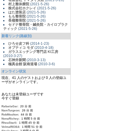
有限会社 ヤマダイ矢吹
(2021-5-26)
村上整体療院
(2021-5-26)
株式会社ホクレイ
(2021-5-26)
はた塗装店
(2021-5-26)
もも整骨院
(2021-5-26)
長嶺整骨院
(2021-5-26)
セドナ整骨院・鍼灸院・カイロプラク
ティック
(2021-5-26)
新着リンク(路線別)
ひろせ皮フ科
(2014-1-23)
オプティコ モダ
(2010-4-18)
ガラスエッチング専門店 KI工房
(2010-3-27)
石神井新聞
(2010-3-13)
極真会館 阪南道場
(2010-3-6)
オンライン状況
現在、41 人のゲストおよび 0 人の登録ユ
ーザがオンラインです。
あなたは未登録ユーザです
今すぐ登録
RafaelaGar
: 20 分 前
NamTurgeon
: 26 分 前
RobMoulton
: 44 分 前
NonaRichey
: 1 時間 5 分 前
RheaStarli
: 1 時間 45 分 前
VelmaR0364
: 1 時間 51 分 前
SheilaAtwo
: 2 時間 9 分 前