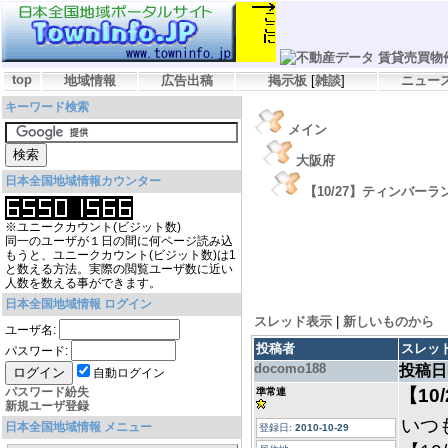
top
地域情報
広告出稿
掲示板
[
雑談
]
ニュー
キーワード検索
メイン
大阪府
日本全国地域情報カウンター
【10/27】ティンバーラ
※ユニークカウント(ビジット数)
同一のユーザが１日の間に何ページ読み込
もうと、ユニークカウント(ビジット数)は1
と数える方法。実際の閲覧ユーザ数に近い
人数を数える事ができます。
日本全国地域情報 ログイン
スレッド表示
|
新しいものから
ユーザ名:
投稿者
スレッ
パスワード:
docomo188
投稿日
自動ログイン
パスワード紛失
【10
準常連
新規ユーザ登録
いつ
日本全国地域情報 メニュー
登録日:
2010-10-29