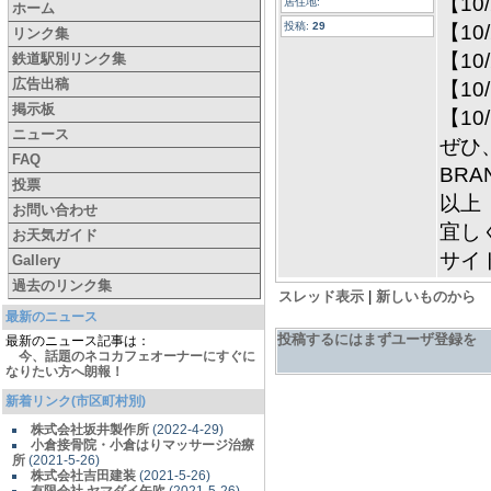
【1
居住地:
ホーム
投稿:
29
【10
リンク集
【10
鉄道駅別リンク集
広告出稿
【10
掲示板
【10
ニュース
ぜひ
FAQ
BRA
投票
以上
お問い合わせ
宜し
お天気ガイド
サイ
Gallery
過去のリンク集
スレッド表示
|
新しいものから
最新のニュース
投稿するにはまずユーザ登録を
最新のニュース記事は：
今、話題のネコカフェオーナーにすぐに
なりたい方へ朗報！
新着リンク(市区町村別)
株式会社坂井製作所
(2022-4-29)
小倉接骨院・小倉はりマッサージ治療
所
(2021-5-26)
株式会社吉田建装
(2021-5-26)