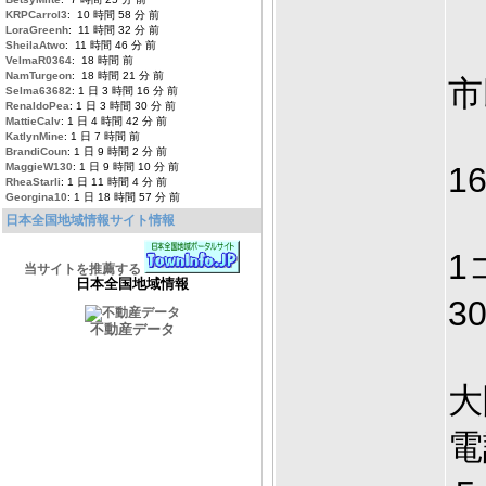
KRPCarrol3
: 10 時間 58 分 前
LoraGreenh
: 11 時間 32 分 前
SheilaAtwo
: 11 時間 46 分 前
VelmaR0364
: 18 時間 前
NamTurgeon
: 18 時間 21 分 前
市
Selma63682
: 1 日 3 時間 16 分 前
RenaldoPea
: 1 日 3 時間 30 分 前
MattieCalv
: 1 日 4 時間 42 分 前
KatlynMine
: 1 日 7 時間 前
BrandiCoun
: 1 日 9 時間 2 分 前
MaggieW130
: 1 日 9 時間 10 分 前
1
RheaStarli
: 1 日 11 時間 4 分 前
Georgina10
: 1 日 18 時間 57 分 前
日本全国地域情報サイト情報
1
当サイトを推薦する
日本全国地域情報
3
不動産データ
大
電