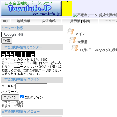
top
地域情報
広告出稿
掲示板
[
雑談
]
ニュー
キーワード検索
メイン
大阪府
日本全国地域情報カウンター
11月6日 みなみがた
※ユニークカウント(ビジット数)
同一のユーザが１日の間に何ページ読み込
もうと、ユニークカウント(ビジット数)は1
と数える方法。実際の閲覧ユーザ数に近い
人数を数える事ができます。
日本全国地域情報 ログイン
ユーザ名:
パスワード:
自動ログイン
パスワード紛失
新規ユーザ登録
日本全国地域情報 メニュー