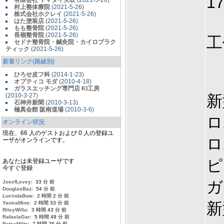
1
有限会社 ヤマダイ矢吹
(2021-5-26)
村上整体療院
(2021-5-26)
株式会社ホクレイ
(2021-5-26)
はた塗装店
(2021-5-26)
もも整骨院
(2021-5-26)
長嶺整骨院
(2021-5-26)
工
セドナ整骨院・鍼灸院・カイロプラク
ティック
(2021-5-26)
新着リンク(路線別)
ひろせ皮フ科
(2014-1-23)
オプティコ モダ
(2010-4-18)
ガラスエッチング専門店 KI工房
(2010-3-27)
新
石神井新聞
(2010-3-13)
極真会館 阪南道場
(2010-3-6)
オンライン状況
現在、66 人のゲストおよび 0 人の登録ユ
ロ
ーザがオンラインです。
あなたは未登録ユーザです
今すぐ登録
JosefLevey
: 33 分 前
DouglasBaz
: 54 分 前
LucindaBow
: 2 時間 2 分 前
新
YaniraMine
: 2 時間 33 分 前
RileyWilla
: 3 時間 43 分 前
RafaelaGar
: 5 時間 49 分 前
BetsyMilte
: 7 時間 25 分 前