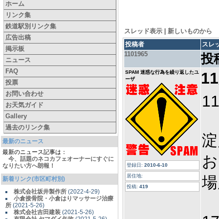
ホーム
リンク集
鉄道駅別リンク集
スレッド表示
|
新しいものから
広告出稿
投稿者
スレ
掲示板
1101965
投
ニュース
FAQ
SPAM 迷惑な行為を繰り返したユ
1
ーザ
投票
お問い合わせ
1
お天気ガイド
Gallery
過去のリンク集
淀
最新のニュース
最新のニュース記事は：
お
今、話題のネコカフェオーナーにすぐに
なりたい方へ朗報！
登録日:
2010-6-10
居住地:
場
新着リンク(市区町村別)
投稿:
419
株式会社坂井製作所
(2022-4-29)
小倉接骨院・小倉はりマッサージ治療
所
(2021-5-26)
株式会社吉田建装
(2021-5-26)