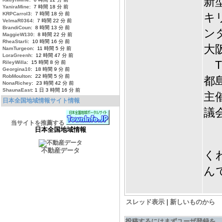
新
YaniraMine
: 7 時間 18 分 前
KRPCarrol3
: 7 時間 18 分 前
キ
VelmaR0364
: 7 時間 22 分 前
BrandiCoun
: 8 時間 13 分 前
ン
MaggieW130
: 8 時間 22 分 前
RheaStarli
: 10 時間 16 分 前
大阪
NamTurgeon
: 11 時間 5 分 前
LoraGreenh
: 12 時間 47 分 前
TE
RileyWilla
: 15 時間 8 分 前
Georgina10
: 18 時間 9 分 前
RobMoulton
: 22 時間 5 分 前
都
NonaRichey
: 23 時間 42 分 前
ShaunaEast
: 1 日 3 時間 16 分 前
主
日本全国地域情報サイト情報
議
当サイトを推薦する
日本全国地域情報
不動産データ
く
ん
スレッド表示
|
新しいものから
投稿するにはまずユーザ登録を