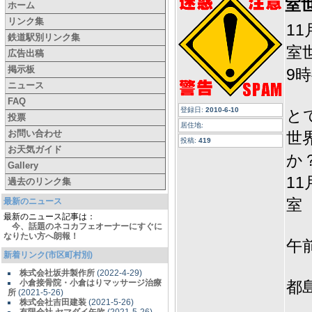
室
ホーム
リンク集
1
鉄道駅別リンク集
室
広告出稿
掲示板
9
ニュース
FAQ
登録日:
2010-6-10
と
投票
居住地:
お問い合わせ
世
投稿:
419
お天気ガイド
か
Gallery
1
過去のリンク集
室
最新のニュース
最新のニュース記事は：
今、話題のネコカフェオーナーにすぐに
なりたい方へ朗報！
午
新着リンク(市区町村別)
株式会社坂井製作所
(2022-4-29)
小倉接骨院・小倉はりマッサージ治療
都
所
(2021-5-26)
株式会社吉田建装
(2021-5-26)