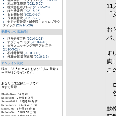
有限会社 ヤマダイ矢吹
(2021-5-26)
村上整体療院
(2021-5-26)
1
株式会社ホクレイ
(2021-5-26)
はた塗装店
(2021-5-26)
「
もも整骨院
(2021-5-26)
長嶺整骨院
(2021-5-26)
セドナ整骨院・鍼灸院・カイロプラク
ティック
(2021-5-26)
お
新着リンク(路線別)
パ
ひろせ皮フ科
(2014-1-23)
オプティコ モダ
(2010-4-18)
ガラスエッチング専門店 KI工房
(2010-3-27)
す
石神井新聞
(2010-3-13)
極真会館 阪南道場
(2010-3-6)
慮
オンライン状況
こ
現在、88 人のゲストおよび 0 人の登録ユ
ーザがオンラインです。
あなたは未登録ユーザです
ロ
今すぐ登録
各
SheilaAtwo
: 36 分 前
BetsyMilte
: 2 時間 8 分 前
Selma63682
: 2 時間 28 分 前
RenaldoPea
: 2 時間 42 分 前
動
MattieCalv
: 3 時間 54 分 前
RafaelaGar
: 5 時間 54 分 前
KatlynMine
: 6 時間 12 分 前