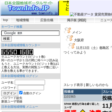
top
地域情報
広告出稿
掲示板
[
雑談
]
ニュー
キーワード検索
メイン
大阪府
日本全国地域情報カウンター
11月13日（土）都島区
つくってみよう
※ユニークカウント(ビジット数)
同一のユーザが１日の間に何ページ読み込
もうと、ユニークカウント(ビジット数)は1
と数える方法。実際の閲覧ユーザ数に近い
人数を数える事ができます。
日本全国地域情報 ログイン
ユーザ名:
スレッド表示
|
新しいものから
パスワード:
投稿者
スレ
自動ログイン
1101965
投稿
パスワード紛失
新規ユーザ登録
SPAM 迷惑な行為を繰り返した
1
日本全国地域情報 メニュー
ユーザ