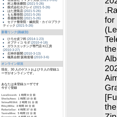
20
有限会社 ヤマダイ矢吹
(2021-5-26)
村上整体療院
(2021-5-26)
株式会社ホクレイ
(2021-5-26)
.Ra
はた塗装店
(2021-5-26)
もも整骨院
(2021-5-26)
for
長嶺整骨院
(2021-5-26)
セドナ整骨院・鍼灸院・カイロプラク
ティック
(2021-5-26)
(Le
新着リンク(路線別)
Tel
ひろせ皮フ科
(2014-1-23)
オプティコ モダ
(2010-4-18)
the
ガラスエッチング専門店 KI工房
(2010-3-27)
石神井新聞
(2010-3-13)
Al
極真会館 阪南道場
(2010-3-6)
オンライン状況
202
現在、30 人のゲストおよび 0 人の登録ユ
ーザがオンラインです。
Aim
あなたは未登録ユーザです
Gra
今すぐ登録
[Fu
LoraGreenh
: 1 時間 9 分 前
SheilaAtwo
: 1 時間 10 分 前
VelmaR0364
: 2 時間 31 分 前
the
RileyWilla
: 3 時間 30 分 前
RafaelaGar
: 4 時間 37 分 前
YaniraMine
: 5 時間 22 分 前
Zip
Georgina10
: 6 時間 32 分 前