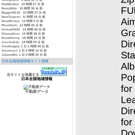
RobMoulton
: 10 時間 27 分 前
FUl
BetsyMilte
: 10 時間 36 分 前
MaggieW130
: 10 時間 37 分 前
NamTurgeon
: 11 時間 26 分 前
Aim
NonaRichey
: 12 時間 5 分 前
RheaStarli
: 12 時間 45 分 前
Gra
Selma63682
: 14 時間 49 分 前
ShaunaEast
: 15 時間 39 分 前
BrookDenny
: 16 時間 15 分 前
Dir
JessikaEdo
: 18 時間 55 分 前
CleoHedgep
: 1 日 2 時間 49 分 前
VeronicaLl
: 1 日 3 時間 14 分 前
Sta
JulianeBlo
: 1 日 3 時間 35 分 前
日本全国地域情報サイト情報
Al
Pop
当サイトを推薦する
日本全国地域情報
for
不動産データ
Le
Di
for
Do