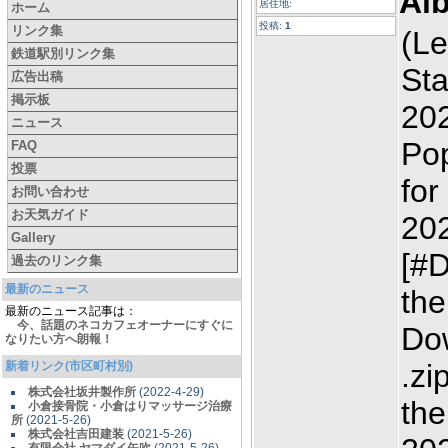
Al
居住地:
ホーム
投稿:
1
リンク集
(Le
鉄道駅別リンク集
Sta
広告出稿
掲示板
202
ニュース
Pop
FAQ
投票
for
お問い合わせ
お天気ガイド
20
Gallery
[#D
過去のリンク集
最新のニュース
the
最新のニュース記事は：
今、話題のネコカフェオーナーにすぐに
Do
なりたい方へ朗報！
.zi
新着リンク(市区町村別)
株式会社坂井製作所
(2022-4-29)
the
小倉接骨院・小倉はりマッサージ治療
所
(2021-5-26)
株式会社吉田建装
(2021-5-26)