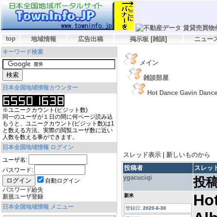
top
地域情報
広告出稿
掲示板
[
雑談
]
ニュー
キーワード検索
メイン
雑談部屋
日本全国地域情報カウンター
Hot Dance Gavin Dance
※ユニークカウント(ビジット数)
同一のユーザが１日の間に何ページ読み込
もうと、ユニークカウント(ビジット数)は1
と数える方法。実際の閲覧ユーザ数に近い
人数を数える事ができます。
日本全国地域情報 ログイン
スレッド表示
|
新しいものから
ユーザ名:
投稿者
スレッ
パスワード:
ygacuciqi
投稿
自動ログイン
パスワード紛失
Ho
新米
新規ユーザ登録
日本全国地域情報 メニュー
登録日:
2020-6-30