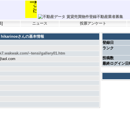
談
]
ニュース
投票アンケート
hikarinoeさんの基本情報
登録日
ランク
rk7.wakwak.com/~tensi/gallery01.htm
投稿数
e@aol.com
最終ログイン日