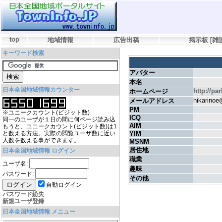
top
地域情報
広告出稿
掲示板
[
雑
キーワード検索
アバター
本名
日本全国地域情報カウンター
http://pa
ホームページ
hikarino
メールアドレス
PM
※ユニークカウント(ビジット数)
ICQ
同一のユーザが１日の間に何ページ読み込
AIM
もうと、ユニークカウント(ビジット数)は1
と数える方法。実際の閲覧ユーザ数に近い
YIM
人数を数える事ができます。
MSNM
居住地
日本全国地域情報 ログイン
職業
ユーザ名:
趣味
パスワード:
その他
自動ログイン
パスワード紛失
新規ユーザ登録
日本全国地域情報 メニュー