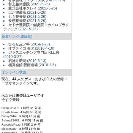
有限会社 ヤマダイ矢吹
(2021-5-26)
村上整体療院
(2021-5-26)
株式会社ホクレイ
(2021-5-26)
はた塗装店
(2021-5-26)
もも整骨院
(2021-5-26)
長嶺整骨院
(2021-5-26)
セドナ整骨院・鍼灸院・カイロプラク
ティック
(2021-5-26)
新着リンク(路線別)
ひろせ皮フ科
(2014-1-23)
オプティコ モダ
(2010-4-18)
ガラスエッチング専門店 KI工房
(2010-3-27)
石神井新聞
(2010-3-13)
極真会館 阪南道場
(2010-3-6)
オンライン状況
現在、44 人のゲストおよび 0 人の登録ユ
ーザがオンラインです。
あなたは未登録ユーザです
今すぐ登録
RafaelaGar
: 1 時間 35 分 前
SheilaAtwo
: 4 時間 55 分 前
BetsyMilte
: 6 時間 28 分 前
Selma63682
: 6 時間 48 分 前
RenaldoPea
: 7 時間 2 分 前
MattieCalv
: 8 時間 14 分 前
KatlynMine
: 10 時間 32 分 前