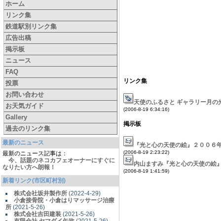
ホーム
リンク集
鉄道駅別リンク集
広告出稿
掲示板
ニュース
FAQ
リンク集
投票
お問い合わせ
天使のふるさと ギャラリー月の
お天気ガイド
(2006-8-19 6:34:16)
Gallery
掲示板
過去のリンク集
最新のニュース
『光と心の天使の絵』２００６
(2006-8-19 2:23:22)
最新のニュース記事は：
今、話題のネコカフェオーナーにすぐに
内山ますみ『光と心の天使の絵
なりたい方へ朗報！
(2006-8-19 1:41:59)
新着リンク(市区町村別)
株式会社坂井製作所
(2022-4-29)
小倉接骨院・小倉はりマッサージ治療
所
(2021-5-26)
株式会社吉田建装
(2021-5-26)