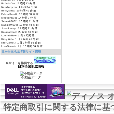
RafaelaGar
: 5 時間 13 分 前
NamTurgeon
: 6 時間 57 分 前
BetsyMilte
: 10 時間 46 分 前
EdwinHass8
: 13 時間 58 分 前
MosesKraje
: 14 時間 7 分 前
Selma63682
: 16 時間 41 分 前
MaggieW130
: 18 時間 46 分 前
JosefLevey
: 23 時間 31 分 前
DouglasBaz
: 23 時間 53 分 前
LucindaBow
: 1 日 1 時間 前
RileyWilla
: 1 日 2 時間 41 分 前
KRPCarrol3
: 1 日 9 時間 56 分 前
LoraGreenh
: 1 日 10 時間 30 分 前
日本全国地域情報サイト情報
当サイトを推薦する
日本全国地域情報
不動産データ
特定商取引に関する法律に基