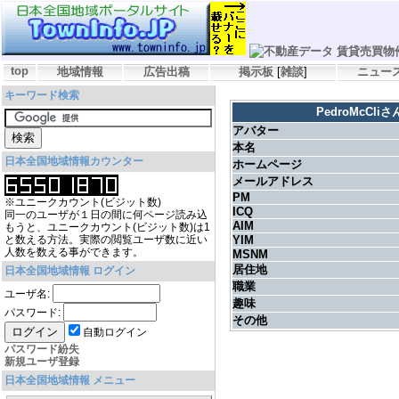
top
地域情報
広告出稿
掲示板
[
雑談
]
ニュー
キーワード検索
PedroMcCl
アバター
本名
日本全国地域情報カウンター
ホームページ
メールアドレス
PM
※ユニークカウント(ビジット数)
ICQ
同一のユーザが１日の間に何ページ読み込
AIM
もうと、ユニークカウント(ビジット数)は1
と数える方法。実際の閲覧ユーザ数に近い
YIM
人数を数える事ができます。
MSNM
居住地
日本全国地域情報 ログイン
職業
ユーザ名:
趣味
パスワード:
その他
自動ログイン
パスワード紛失
新規ユーザ登録
日本全国地域情報 メニュー