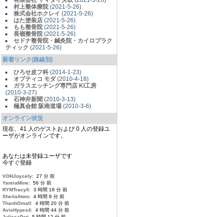
有限会社 ヤマダイ矢吹
(2021-5-26)
村上整体療院
(2021-5-26)
株式会社ホクレイ
(2021-5-26)
はた塗装店
(2021-5-26)
もも整骨院
(2021-5-26)
長嶺整骨院
(2021-5-26)
セドナ整骨院・鍼灸院・カイロプラク
ティック
(2021-5-26)
新着リンク(路線別)
ひろせ皮フ科
(2014-1-23)
オプティコ モダ
(2010-4-18)
ガラスエッチング専門店 KI工房
(2010-3-27)
石神井新聞
(2010-3-13)
極真会館 阪南道場
(2010-3-6)
オンライン状況
現在、41 人のゲストおよび 0 人の登録ユ
ーザがオンラインです。
あなたは未登録ユーザです
今すぐ登録
VOHJoycely
: 27 分 前
YaniraMine
: 56 分 前
RYMTracy0
: 3 時間 18 分 前
SheilaAtwo
: 4 時間 8 分 前
ThanhOmall
: 4 時間 20 分 前
AvisHypes4
: 4 時間 44 分 前
JulissaPet
: 5 時間 12 分 前