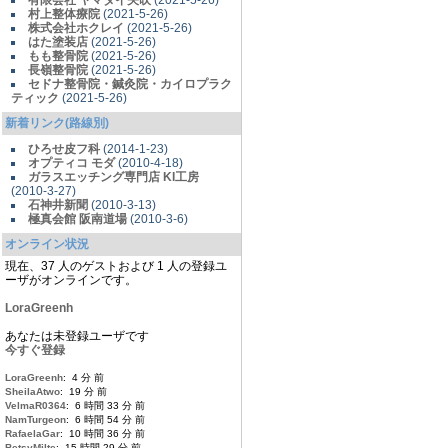
有限会社 ヤマダイ矢吹
(2021-5-26)
村上整体療院
(2021-5-26)
株式会社ホクレイ
(2021-5-26)
はた塗装店
(2021-5-26)
もも整骨院
(2021-5-26)
長嶺整骨院
(2021-5-26)
セドナ整骨院・鍼灸院・カイロプラク
ティック
(2021-5-26)
新着リンク(路線別)
ひろせ皮フ科
(2014-1-23)
オプティコ モダ
(2010-4-18)
ガラスエッチング専門店 KI工房
(2010-3-27)
石神井新聞
(2010-3-13)
極真会館 阪南道場
(2010-3-6)
オンライン状況
現在、37 人のゲストおよび 1 人の登録ユ
ーザがオンラインです。
LoraGreenh
あなたは未登録ユーザです
今すぐ登録
LoraGreenh
: 4 分 前
SheilaAtwo
: 19 分 前
VelmaR0364
: 6 時間 33 分 前
NamTurgeon
: 6 時間 54 分 前
RafaelaGar
: 10 時間 36 分 前
BetsyMilte
: 15 時間 29 分 前