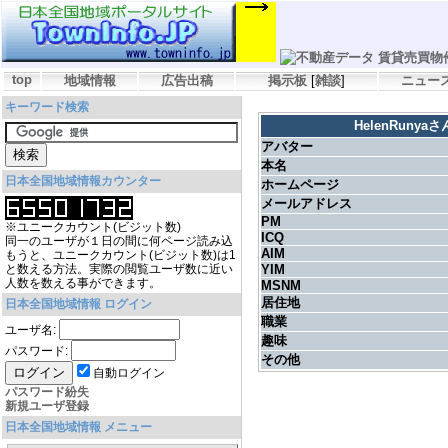
top
地域情報
広告出稿
掲示板
[
雑談
]
ニュー
キーワード検索
HelenRuny
アバター
本名
日本全国地域情報カウンター
ホームページ
メールアドレス
PM
※ユニークカウント(ビジット数)
ICQ
同一のユーザが１日の間に何ページ読み込
AIM
もうと、ユニークカウント(ビジット数)は1
と数える方法。実際の閲覧ユーザ数に近い
YIM
人数を数える事ができます。
MSNM
居住地
日本全国地域情報 ログイン
職業
ユーザ名:
趣味
パスワード:
その他
自動ログイン
パスワード紛失
新規ユーザ登録
日本全国地域情報 メニュー