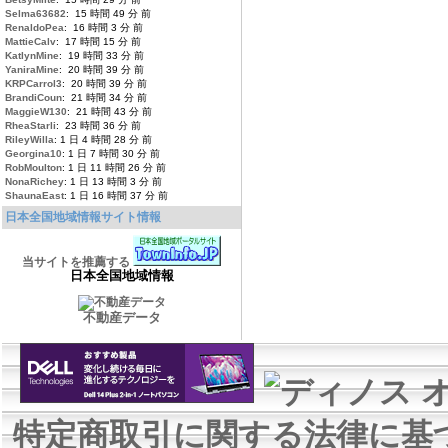
Selma63682
: 15 時間 49 分 前
RenaldoPea
: 16 時間 3 分 前
MattieCalv
: 17 時間 15 分 前
KatlynMine
: 19 時間 33 分 前
YaniraMine
: 20 時間 39 分 前
KRPCarrol3
: 20 時間 39 分 前
BrandiCoun
: 21 時間 34 分 前
MaggieW130
: 21 時間 43 分 前
RheaStarli
: 23 時間 36 分 前
RileyWilla
: 1 日 4 時間 28 分 前
Georgina10
: 1 日 7 時間 30 分 前
RobMoulton
: 1 日 11 時間 26 分 前
NonaRichey
: 1 日 13 時間 3 分 前
ShaunaEast
: 1 日 16 時間 37 分 前
日本全国地域情報サイト情報
当サイトを推薦する
日本全国地域情報
不動産データ
特定商取引に関する法律に基