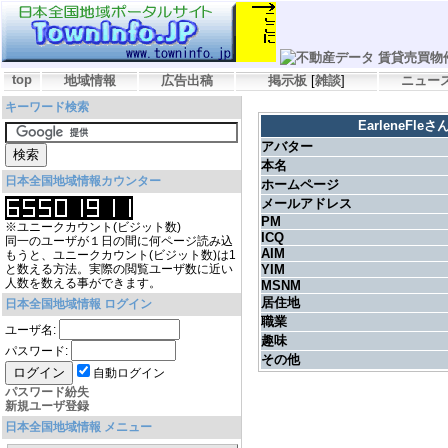
top
地域情報
広告出稿
掲示板
[
雑談
]
ニュー
キーワード検索
EarleneFl
アバター
本名
日本全国地域情報カウンター
ホームページ
メールアドレス
PM
※ユニークカウント(ビジット数)
ICQ
同一のユーザが１日の間に何ページ読み込
AIM
もうと、ユニークカウント(ビジット数)は1
と数える方法。実際の閲覧ユーザ数に近い
YIM
人数を数える事ができます。
MSNM
居住地
日本全国地域情報 ログイン
職業
ユーザ名:
趣味
パスワード:
その他
自動ログイン
パスワード紛失
新規ユーザ登録
日本全国地域情報 メニュー