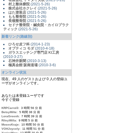
有限会社 ヤマダイ矢吹
(2021-5-26)
村上整体療院
(2021-5-26)
株式会社ホクレイ
(2021-5-26)
はた塗装店
(2021-5-26)
もも整骨院
(2021-5-26)
長嶺整骨院
(2021-5-26)
セドナ整骨院・鍼灸院・カイロプラク
ティック
(2021-5-26)
新着リンク(路線別)
ひろせ皮フ科
(2014-1-23)
オプティコ モダ
(2010-4-18)
ガラスエッチング専門店 KI工房
(2010-3-27)
石神井新聞
(2010-3-13)
極真会館 阪南道場
(2010-3-6)
オンライン状況
現在、49 人のゲストおよび 0 人の登録ユ
ーザがオンラインです。
あなたは未登録ユーザです
今すぐ登録
KRPCarrol3
: 3 時間 56 分 前
BetsyMilte
: 5 時間 38 分 前
LoraGreenh
: 7 時間 39 分 前
RileyWilla
: 9 時間 5 分 前
MosesKraje
: 10 時間 50 分 前
VOHJoycely
: 11 時間 51 分 前
YaniraMine
: 12 時間 20 分 前