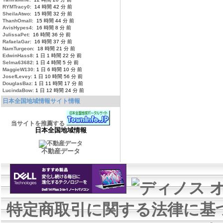
RYMTracy0
: 14 時間 42 分 前
SheilaAtwo
: 15 時間 32 分 前
ThanhOmall
: 15 時間 44 分 前
AvisHypes4
: 16 時間 8 分 前
JulissaPet
: 16 時間 36 分 前
RafaelaGar
: 16 時間 37 分 前
NamTurgeon
: 18 時間 21 分 前
EdwinHass8
: 1 日 1 時間 22 分 前
Selma63682
: 1 日 4 時間 5 分 前
MaggieW130
: 1 日 6 時間 10 分 前
JosefLevey
: 1 日 10 時間 56 分 前
DouglasBaz
: 1 日 11 時間 17 分 前
LucindaBow
: 1 日 12 時間 24 分 前
日本全国地域情報サイト情報
当サイトを推薦する
日本全国地域情報
不動産データ
特定商取引に関する法律に基