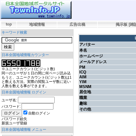
top
地域情報
広告出稿
掲示板
[
雑
キーワード検索
アバター
本名
日本全国地域情報カウンター
ホームページ
メールアドレス
PM
※ユニークカウント(ビジット数)
ICQ
同一のユーザが１日の間に何ページ読み込
AIM
もうと、ユニークカウント(ビジット数)は1
と数える方法。実際の閲覧ユーザ数に近い
YIM
人数を数える事ができます。
MSNM
居住地
日本全国地域情報 ログイン
職業
ユーザ名:
趣味
パスワード:
その他
自動ログイン
パスワード紛失
新規ユーザ登録
日本全国地域情報 メニュー