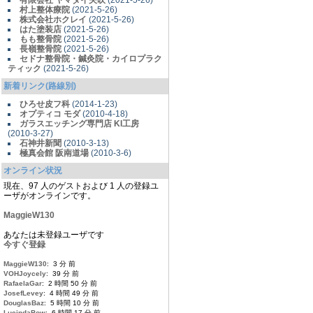
有限会社 ヤマダイ矢吹
(2021-5-26)
村上整体療院
(2021-5-26)
株式会社ホクレイ
(2021-5-26)
はた塗装店
(2021-5-26)
もも整骨院
(2021-5-26)
長嶺整骨院
(2021-5-26)
セドナ整骨院・鍼灸院・カイロプラク
ティック
(2021-5-26)
新着リンク(路線別)
ひろせ皮フ科
(2014-1-23)
オプティコ モダ
(2010-4-18)
ガラスエッチング専門店 KI工房
(2010-3-27)
石神井新聞
(2010-3-13)
極真会館 阪南道場
(2010-3-6)
オンライン状況
現在、97 人のゲストおよび 1 人の登録ユ
ーザがオンラインです。
MaggieW130
あなたは未登録ユーザです
今すぐ登録
MaggieW130
: 3 分 前
VOHJoycely
: 39 分 前
RafaelaGar
: 2 時間 50 分 前
JosefLevey
: 4 時間 49 分 前
DouglasBaz
: 5 時間 10 分 前
LucindaBow
: 6 時間 17 分 前