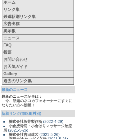
ホーム
リンク集
鉄道駅別リンク集
広告出稿
掲示板
ニュース
FAQ
投票
お問い合わせ
お天気ガイド
Gallery
過去のリンク集
最新のニュース
最新のニュース記事は：
今、話題のネコカフェオーナーにすぐに
なりたい方へ朗報！
新着リンク(市区町村別)
株式会社坂井製作所
(2022-4-29)
小倉接骨院・小倉はりマッサージ治療
所
(2021-5-26)
株式会社吉田建装
(2021-5-26)