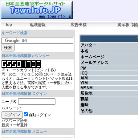
top
地域情報
広告出稿
掲示板
[
雑
キーワード検索
アバター
本名
日本全国地域情報カウンター
ホームページ
メールアドレス
PM
※ユニークカウント(ビジット数)
ICQ
同一のユーザが１日の間に何ページ読み込
AIM
もうと、ユニークカウント(ビジット数)は1
と数える方法。実際の閲覧ユーザ数に近い
YIM
人数を数える事ができます。
MSNM
居住地
日本全国地域情報 ログイン
職業
ユーザ名:
趣味
パスワード:
その他
自動ログイン
パスワード紛失
新規ユーザ登録
日本全国地域情報 メニュー