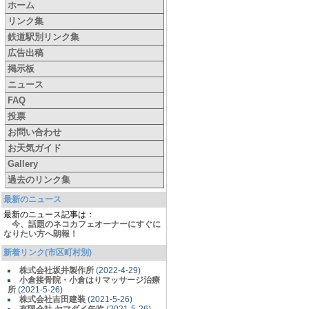
ホーム
リンク集
鉄道駅別リンク集
広告出稿
掲示板
ニュース
FAQ
投票
お問い合わせ
お天気ガイド
Gallery
過去のリンク集
最新のニュース
最新のニュース記事は：
今、話題のネコカフェオーナーにすぐに
なりたい方へ朗報！
新着リンク(市区町村別)
株式会社坂井製作所
(2022-4-29)
小倉接骨院・小倉はりマッサージ治療
所
(2021-5-26)
株式会社吉田建装
(2021-5-26)