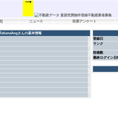
談
]
ニュース
投票アンケート
TatianaAngさんの基本情報
登録日
ランク
投稿数
最終ログイン日