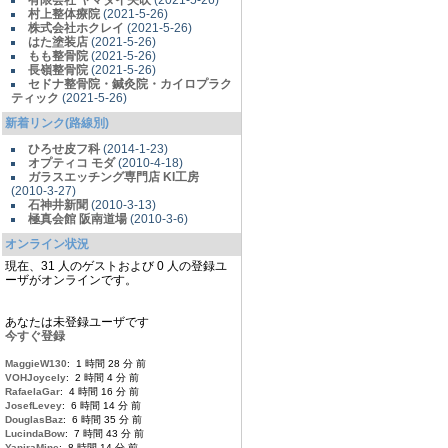
有限会社 ヤマダイ矢吹
(2021-5-26)
村上整体療院
(2021-5-26)
株式会社ホクレイ
(2021-5-26)
はた塗装店
(2021-5-26)
もも整骨院
(2021-5-26)
長嶺整骨院
(2021-5-26)
セドナ整骨院・鍼灸院・カイロプラク
ティック
(2021-5-26)
新着リンク(路線別)
ひろせ皮フ科
(2014-1-23)
オプティコ モダ
(2010-4-18)
ガラスエッチング専門店 KI工房
(2010-3-27)
石神井新聞
(2010-3-13)
極真会館 阪南道場
(2010-3-6)
オンライン状況
現在、31 人のゲストおよび 0 人の登録ユ
ーザがオンラインです。
あなたは未登録ユーザです
今すぐ登録
MaggieW130
: 1 時間 28 分 前
VOHJoycely
: 2 時間 4 分 前
RafaelaGar
: 4 時間 16 分 前
JosefLevey
: 6 時間 14 分 前
DouglasBaz
: 6 時間 35 分 前
LucindaBow
: 7 時間 43 分 前
YaniraMine
: 8 時間 14 分 前