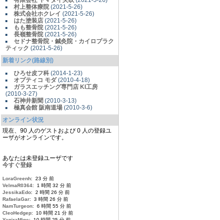
有限会社 ヤマダイ矢吹
(2021-5-26)
村上整体療院
(2021-5-26)
株式会社ホクレイ
(2021-5-26)
はた塗装店
(2021-5-26)
もも整骨院
(2021-5-26)
長嶺整骨院
(2021-5-26)
セドナ整骨院・鍼灸院・カイロプラク
ティック
(2021-5-26)
新着リンク(路線別)
ひろせ皮フ科
(2014-1-23)
オプティコ モダ
(2010-4-18)
ガラスエッチング専門店 KI工房
(2010-3-27)
石神井新聞
(2010-3-13)
極真会館 阪南道場
(2010-3-6)
オンライン状況
現在、90 人のゲストおよび 0 人の登録ユ
ーザがオンラインです。
あなたは未登録ユーザです
今すぐ登録
LoraGreenh
: 23 分 前
VelmaR0364
: 1 時間 32 分 前
JessikaEdo
: 2 時間 26 分 前
RafaelaGar
: 3 時間 26 分 前
NamTurgeon
: 6 時間 55 分 前
CleoHedgep
: 10 時間 21 分 前
YaniraMine
: 10 時間 25 分 前