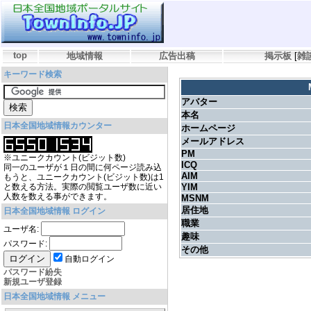
top
地域情報
広告出稿
掲示板
[
雑
キーワード検索
アバター
本名
日本全国地域情報カウンター
ホームページ
メールアドレス
PM
※ユニークカウント(ビジット数)
ICQ
同一のユーザが１日の間に何ページ読み込
AIM
もうと、ユニークカウント(ビジット数)は1
と数える方法。実際の閲覧ユーザ数に近い
YIM
人数を数える事ができます。
MSNM
居住地
日本全国地域情報 ログイン
職業
ユーザ名:
趣味
パスワード:
その他
自動ログイン
パスワード紛失
新規ユーザ登録
日本全国地域情報 メニュー