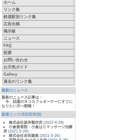
ホーム
リンク集
鉄道駅別リンク集
広告出稿
掲示板
ニュース
FAQ
投票
お問い合わせ
お天気ガイド
Gallery
過去のリンク集
最新のニュース
最新のニュース記事は：
今、話題のネコカフェオーナーにすぐに
なりたい方へ朗報！
新着リンク(市区町村別)
株式会社坂井製作所
(2022-4-29)
小倉接骨院・小倉はりマッサージ治療
所
(2021-5-26)
株式会社吉田建装
(2021-5-26)