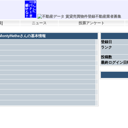
談
]
ニュース
投票アンケート
MontyHetheさんの基本情報
登録日
ランク
投稿数
最終ログイン日