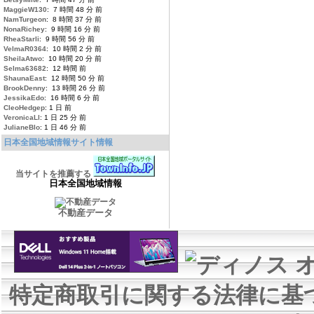
MaggieW130
: 7 時間 48 分 前
NamTurgeon
: 8 時間 37 分 前
NonaRichey
: 9 時間 16 分 前
RheaStarli
: 9 時間 56 分 前
VelmaR0364
: 10 時間 2 分 前
SheilaAtwo
: 10 時間 20 分 前
Selma63682
: 12 時間 前
ShaunaEast
: 12 時間 50 分 前
BrookDenny
: 13 時間 26 分 前
JessikaEdo
: 16 時間 6 分 前
CleoHedgep
: 1 日 前
VeronicaLl
: 1 日 25 分 前
JulianeBlo
: 1 日 46 分 前
日本全国地域情報サイト情報
当サイトを推薦する
日本全国地域情報
不動産データ
特定商取引に関する法律に基