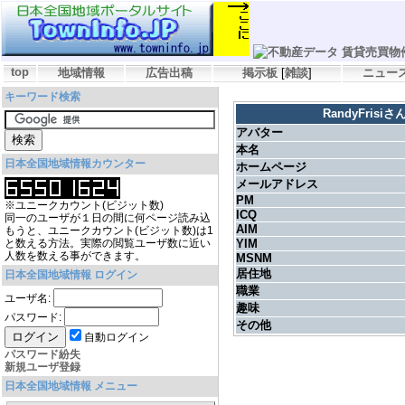
top
地域情報
広告出稿
掲示板
[
雑談
]
ニュー
キーワード検索
RandyFris
アバター
本名
日本全国地域情報カウンター
ホームページ
メールアドレス
PM
※ユニークカウント(ビジット数)
ICQ
同一のユーザが１日の間に何ページ読み込
AIM
もうと、ユニークカウント(ビジット数)は1
と数える方法。実際の閲覧ユーザ数に近い
YIM
人数を数える事ができます。
MSNM
居住地
日本全国地域情報 ログイン
職業
ユーザ名:
趣味
パスワード:
その他
自動ログイン
パスワード紛失
新規ユーザ登録
日本全国地域情報 メニュー