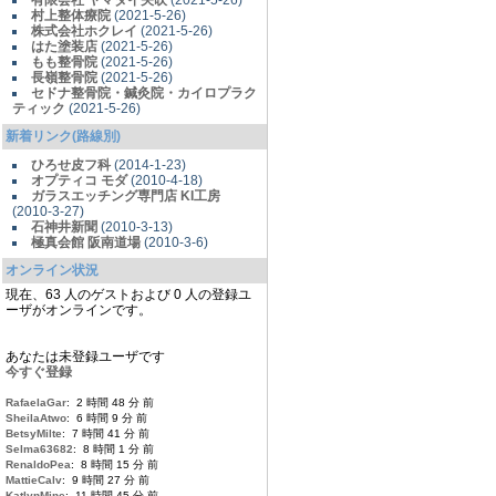
有限会社 ヤマダイ矢吹
(2021-5-26)
村上整体療院
(2021-5-26)
株式会社ホクレイ
(2021-5-26)
はた塗装店
(2021-5-26)
もも整骨院
(2021-5-26)
長嶺整骨院
(2021-5-26)
セドナ整骨院・鍼灸院・カイロプラク
ティック
(2021-5-26)
新着リンク(路線別)
ひろせ皮フ科
(2014-1-23)
オプティコ モダ
(2010-4-18)
ガラスエッチング専門店 KI工房
(2010-3-27)
石神井新聞
(2010-3-13)
極真会館 阪南道場
(2010-3-6)
オンライン状況
現在、63 人のゲストおよび 0 人の登録ユ
ーザがオンラインです。
あなたは未登録ユーザです
今すぐ登録
RafaelaGar
: 2 時間 48 分 前
SheilaAtwo
: 6 時間 9 分 前
BetsyMilte
: 7 時間 41 分 前
Selma63682
: 8 時間 1 分 前
RenaldoPea
: 8 時間 15 分 前
MattieCalv
: 9 時間 27 分 前
KatlynMine
: 11 時間 45 分 前