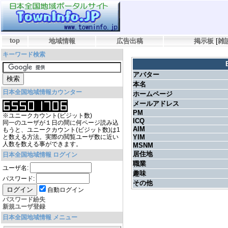
top
地域情報
広告出稿
掲示板
[
雑
キーワード検索
アバター
本名
日本全国地域情報カウンター
ホームページ
メールアドレス
PM
※ユニークカウント(ビジット数)
ICQ
同一のユーザが１日の間に何ページ読み込
AIM
もうと、ユニークカウント(ビジット数)は1
と数える方法。実際の閲覧ユーザ数に近い
YIM
人数を数える事ができます。
MSNM
居住地
日本全国地域情報 ログイン
職業
ユーザ名:
趣味
パスワード:
その他
自動ログイン
パスワード紛失
新規ユーザ登録
日本全国地域情報 メニュー