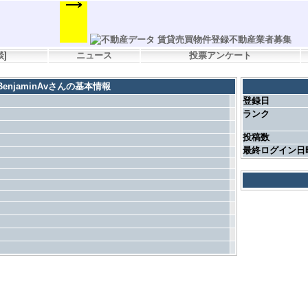
談
]
ニュース
投票アンケート
BenjaminAvさんの基本情報
登録日
ランク
投稿数
最終ログイン日