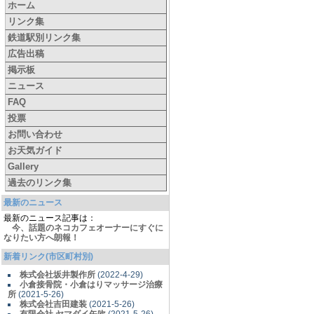
ホーム
リンク集
鉄道駅別リンク集
広告出稿
掲示板
ニュース
FAQ
投票
お問い合わせ
お天気ガイド
Gallery
過去のリンク集
最新のニュース
最新のニュース記事は：
今、話題のネコカフェオーナーにすぐに
なりたい方へ朗報！
新着リンク(市区町村別)
株式会社坂井製作所
(2022-4-29)
小倉接骨院・小倉はりマッサージ治療
所
(2021-5-26)
株式会社吉田建装
(2021-5-26)