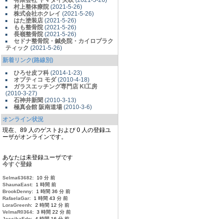
有限会社 ヤマダイ矢吹
(2021-5-26)
村上整体療院
(2021-5-26)
株式会社ホクレイ
(2021-5-26)
はた塗装店
(2021-5-26)
もも整骨院
(2021-5-26)
長嶺整骨院
(2021-5-26)
セドナ整骨院・鍼灸院・カイロプラク
ティック
(2021-5-26)
新着リンク(路線別)
ひろせ皮フ科
(2014-1-23)
オプティコ モダ
(2010-4-18)
ガラスエッチング専門店 KI工房
(2010-3-27)
石神井新聞
(2010-3-13)
極真会館 阪南道場
(2010-3-6)
オンライン状況
現在、89 人のゲストおよび 0 人の登録ユ
ーザがオンラインです。
あなたは未登録ユーザです
今すぐ登録
Selma63682
: 10 分 前
ShaunaEast
: 1 時間 前
BrookDenny
: 1 時間 36 分 前
RafaelaGar
: 1 時間 43 分 前
LoraGreenh
: 2 時間 12 分 前
VelmaR0364
: 3 時間 22 分 前
JessikaEdo
: 4 時間 16 分 前