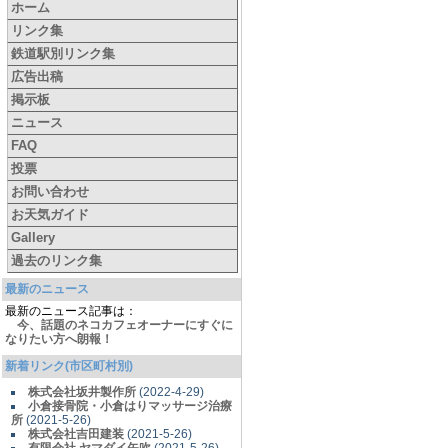
ホーム
リンク集
鉄道駅別リンク集
広告出稿
掲示板
ニュース
FAQ
投票
お問い合わせ
お天気ガイド
Gallery
過去のリンク集
最新のニュース
最新のニュース記事は：
今、話題のネコカフェオーナーにすぐに
なりたい方へ朗報！
新着リンク(市区町村別)
株式会社坂井製作所
(2022-4-29)
小倉接骨院・小倉はりマッサージ治療
所
(2021-5-26)
株式会社吉田建装
(2021-5-26)