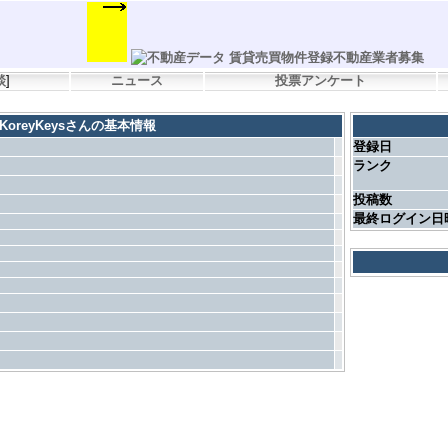
談
]
ニュース
投票アンケート
KoreyKeysさんの基本情報
登録日
ランク
投稿数
最終ログイン日