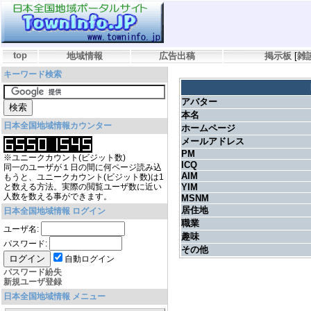
top
地域情報
広告出稿
掲示板
[
雑
キーワード検索
アバター
本名
日本全国地域情報カウンター
ホームページ
メールアドレス
PM
※ユニークカウント(ビジット数)
ICQ
同一のユーザが１日の間に何ページ読み込
AIM
もうと、ユニークカウント(ビジット数)は1
と数える方法。実際の閲覧ユーザ数に近い
YIM
人数を数える事ができます。
MSNM
居住地
日本全国地域情報 ログイン
職業
ユーザ名:
趣味
パスワード:
その他
自動ログイン
パスワード紛失
新規ユーザ登録
日本全国地域情報 メニュー