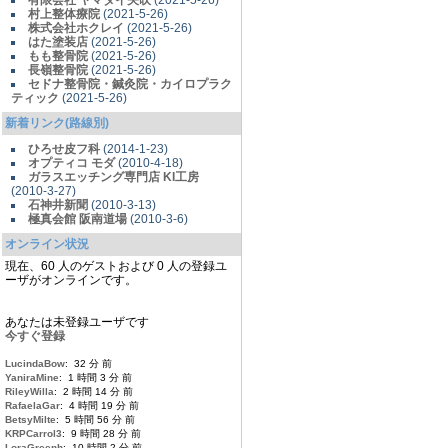
有限会社 ヤマダイ矢吹
(2021-5-26)
村上整体療院
(2021-5-26)
株式会社ホクレイ
(2021-5-26)
はた塗装店
(2021-5-26)
もも整骨院
(2021-5-26)
長嶺整骨院
(2021-5-26)
セドナ整骨院・鍼灸院・カイロプラク
ティック
(2021-5-26)
新着リンク(路線別)
ひろせ皮フ科
(2014-1-23)
オプティコ モダ
(2010-4-18)
ガラスエッチング専門店 KI工房
(2010-3-27)
石神井新聞
(2010-3-13)
極真会館 阪南道場
(2010-3-6)
オンライン状況
現在、60 人のゲストおよび 0 人の登録ユ
ーザがオンラインです。
あなたは未登録ユーザです
今すぐ登録
LucindaBow
: 32 分 前
YaniraMine
: 1 時間 3 分 前
RileyWilla
: 2 時間 14 分 前
RafaelaGar
: 4 時間 19 分 前
BetsyMilte
: 5 時間 56 分 前
KRPCarrol3
: 9 時間 28 分 前
LoraGreenh
: 10 時間 2 分 前