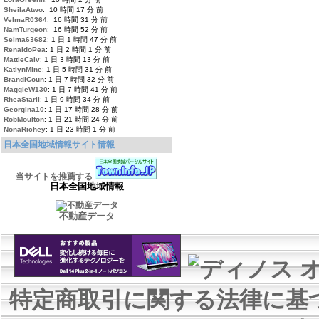
SheilaAtwo
: 10 時間 17 分 前
VelmaR0364
: 16 時間 31 分 前
NamTurgeon
: 16 時間 52 分 前
Selma63682
: 1 日 1 時間 47 分 前
RenaldoPea
: 1 日 2 時間 1 分 前
MattieCalv
: 1 日 3 時間 13 分 前
KatlynMine
: 1 日 5 時間 31 分 前
BrandiCoun
: 1 日 7 時間 32 分 前
MaggieW130
: 1 日 7 時間 41 分 前
RheaStarli
: 1 日 9 時間 34 分 前
Georgina10
: 1 日 17 時間 28 分 前
RobMoulton
: 1 日 21 時間 24 分 前
NonaRichey
: 1 日 23 時間 1 分 前
日本全国地域情報サイト情報
当サイトを推薦する
日本全国地域情報
不動産データ
特定商取引に関する法律に基