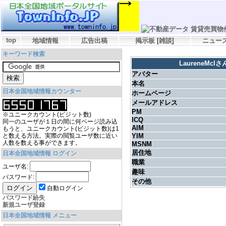
top
地域情報
広告出稿
掲示板
[
雑談
]
ニュー
キーワード検索
LaureneMc
アバター
本名
日本全国地域情報カウンター
ホームページ
メールアドレス
PM
※ユニークカウント(ビジット数)
ICQ
同一のユーザが１日の間に何ページ読み込
AIM
もうと、ユニークカウント(ビジット数)は1
と数える方法。実際の閲覧ユーザ数に近い
YIM
人数を数える事ができます。
MSNM
居住地
日本全国地域情報 ログイン
職業
ユーザ名:
趣味
パスワード:
その他
自動ログイン
パスワード紛失
新規ユーザ登録
日本全国地域情報 メニュー