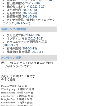
有限会社 ヤマダイ矢吹
(2021-5-26)
村上整体療院
(2021-5-26)
株式会社ホクレイ
(2021-5-26)
はた塗装店
(2021-5-26)
もも整骨院
(2021-5-26)
長嶺整骨院
(2021-5-26)
セドナ整骨院・鍼灸院・カイロプラク
ティック
(2021-5-26)
新着リンク(路線別)
ひろせ皮フ科
(2014-1-23)
オプティコ モダ
(2010-4-18)
ガラスエッチング専門店 KI工房
(2010-3-27)
石神井新聞
(2010-3-13)
極真会館 阪南道場
(2010-3-6)
オンライン状況
現在、59 人のゲストおよび 0 人の登録ユ
ーザがオンラインです。
あなたは未登録ユーザです
今すぐ登録
MaggieW130
: 54 分 前
VOHJoycely
: 1 時間 30 分 前
RafaelaGar
: 3 時間 42 分 前
JosefLevey
: 5 時間 40 分 前
DouglasBaz
: 6 時間 1 分 前
LucindaBow
: 7 時間 9 分 前
YaniraMine
: 7 時間 40 分 前