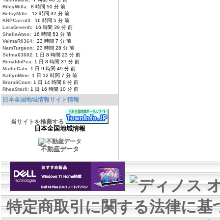
RileyWilla
: 8 時間 50 分 前
BetsyMilte
: 12 時間 32 分 前
KRPCarrol3
: 16 時間 5 分 前
LoraGreenh
: 16 時間 39 分 前
SheilaAtwo
: 16 時間 53 分 前
VelmaR0364
: 23 時間 7 分 前
NamTurgeon
: 23 時間 28 分 前
Selma63682
: 1 日 8 時間 23 分 前
RenaldoPea
: 1 日 8 時間 37 分 前
MattieCalv
: 1 日 9 時間 49 分 前
KatlynMine
: 1 日 12 時間 7 分 前
BrandiCoun
: 1 日 14 時間 8 分 前
RheaStarli
: 1 日 16 時間 10 分 前
日本全国地域情報サイト情報
当サイトを推薦する
日本全国地域情報
不動産データ
特定商取引に関する法律に基