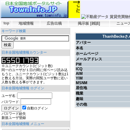
top
地域情報
広告出稿
掲示板
[
雑談
]
ニュー
キーワード検索
ThanhBeck
アバター
本名
日本全国地域情報カウンター
ホームページ
メールアドレス
PM
※ユニークカウント(ビジット数)
ICQ
同一のユーザが１日の間に何ページ読み込
AIM
もうと、ユニークカウント(ビジット数)は1
と数える方法。実際の閲覧ユーザ数に近い
YIM
人数を数える事ができます。
MSNM
居住地
日本全国地域情報 ログイン
職業
ユーザ名:
趣味
パスワード:
その他
自動ログイン
パスワード紛失
新規ユーザ登録
日本全国地域情報 メニュー