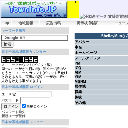
top
地域情報
広告出稿
掲示板
[
雑談
]
ニュー
キーワード検索
ShelleyMu
アバター
本名
日本全国地域情報カウンター
ホームページ
メールアドレス
PM
※ユニークカウント(ビジット数)
ICQ
同一のユーザが１日の間に何ページ読み込
AIM
もうと、ユニークカウント(ビジット数)は1
と数える方法。実際の閲覧ユーザ数に近い
YIM
人数を数える事ができます。
MSNM
居住地
日本全国地域情報 ログイン
職業
ユーザ名:
趣味
パスワード:
その他
自動ログイン
パスワード紛失
新規ユーザ登録
日本全国地域情報 メニュー