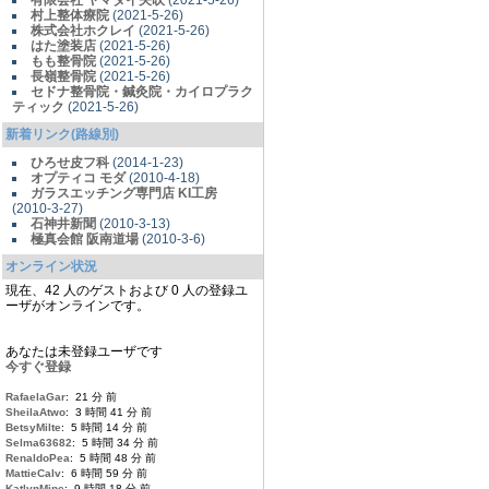
有限会社 ヤマダイ矢吹
(2021-5-26)
村上整体療院
(2021-5-26)
株式会社ホクレイ
(2021-5-26)
はた塗装店
(2021-5-26)
もも整骨院
(2021-5-26)
長嶺整骨院
(2021-5-26)
セドナ整骨院・鍼灸院・カイロプラク
ティック
(2021-5-26)
新着リンク(路線別)
ひろせ皮フ科
(2014-1-23)
オプティコ モダ
(2010-4-18)
ガラスエッチング専門店 KI工房
(2010-3-27)
石神井新聞
(2010-3-13)
極真会館 阪南道場
(2010-3-6)
オンライン状況
現在、42 人のゲストおよび 0 人の登録ユ
ーザがオンラインです。
あなたは未登録ユーザです
今すぐ登録
RafaelaGar
: 21 分 前
SheilaAtwo
: 3 時間 41 分 前
BetsyMilte
: 5 時間 14 分 前
Selma63682
: 5 時間 34 分 前
RenaldoPea
: 5 時間 48 分 前
MattieCalv
: 6 時間 59 分 前
KatlynMine
: 9 時間 18 分 前