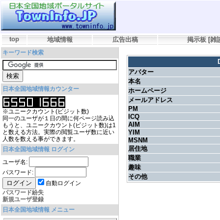
top
地域情報
広告出稿
掲示板
[
雑
キーワード検索
アバター
本名
日本全国地域情報カウンター
ホームページ
メールアドレス
PM
※ユニークカウント(ビジット数)
ICQ
同一のユーザが１日の間に何ページ読み込
AIM
もうと、ユニークカウント(ビジット数)は1
と数える方法。実際の閲覧ユーザ数に近い
YIM
人数を数える事ができます。
MSNM
居住地
日本全国地域情報 ログイン
職業
ユーザ名:
趣味
パスワード:
その他
自動ログイン
パスワード紛失
新規ユーザ登録
日本全国地域情報 メニュー