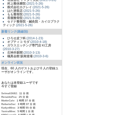
有限会社 ヤマダイ矢吹
(2021-5-26)
村上整体療院
(2021-5-26)
株式会社ホクレイ
(2021-5-26)
はた塗装店
(2021-5-26)
もも整骨院
(2021-5-26)
長嶺整骨院
(2021-5-26)
セドナ整骨院・鍼灸院・カイロプラク
ティック
(2021-5-26)
新着リンク(路線別)
ひろせ皮フ科
(2014-1-23)
オプティコ モダ
(2010-4-18)
ガラスエッチング専門店 KI工房
(2010-3-27)
石神井新聞
(2010-3-13)
極真会館 阪南道場
(2010-3-6)
オンライン状況
現在、60 人のゲストおよび 0 人の登録ユ
ーザがオンラインです。
あなたは未登録ユーザです
今すぐ登録
Selma63682
: 11 分 前
RenaldoPea
: 25 分 前
MattieCalv
: 1 時間 37 分 前
RafaelaGar
: 3 時間 37 分 前
KatlynMine
: 3 時間 55 分 前
YaniraMine
: 5 時間 1 分 前
KRPCarrol3
: 5 時間 1 分 前