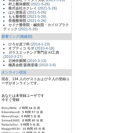
有限会社 ヤマダイ矢吹
(2021-5-26)
村上整体療院
(2021-5-26)
株式会社ホクレイ
(2021-5-26)
はた塗装店
(2021-5-26)
もも整骨院
(2021-5-26)
長嶺整骨院
(2021-5-26)
セドナ整骨院・鍼灸院・カイロプラク
ティック
(2021-5-26)
新着リンク(路線別)
ひろせ皮フ科
(2014-1-23)
オプティコ モダ
(2010-4-18)
ガラスエッチング専門店 KI工房
(2010-3-27)
石神井新聞
(2010-3-13)
極真会館 阪南道場
(2010-3-6)
オンライン状況
現在、134 人のゲストおよび 0 人の登録ユ
ーザがオンラインです。
あなたは未登録ユーザです
今すぐ登録
BetsyMilte
: 2 時間 44 分 前
EdwinHass8
: 5 時間 57 分 前
MosesKraje
: 6 時間 5 分 前
Selma63682
: 8 時間 40 分 前
RafaelaGar
: 9 時間 5 分 前
MaggieW130
: 10 時間 45 分 前
VOHJoycely
: 11 時間 20 分 前