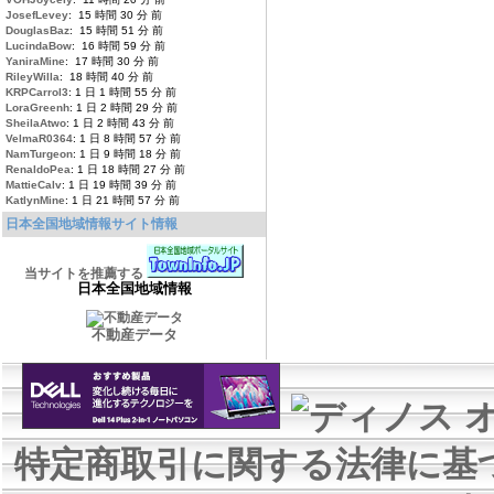
JosefLevey
: 15 時間 30 分 前
DouglasBaz
: 15 時間 51 分 前
LucindaBow
: 16 時間 59 分 前
YaniraMine
: 17 時間 30 分 前
RileyWilla
: 18 時間 40 分 前
KRPCarrol3
: 1 日 1 時間 55 分 前
LoraGreenh
: 1 日 2 時間 29 分 前
SheilaAtwo
: 1 日 2 時間 43 分 前
VelmaR0364
: 1 日 8 時間 57 分 前
NamTurgeon
: 1 日 9 時間 18 分 前
RenaldoPea
: 1 日 18 時間 27 分 前
MattieCalv
: 1 日 19 時間 39 分 前
KatlynMine
: 1 日 21 時間 57 分 前
日本全国地域情報サイト情報
当サイトを推薦する
日本全国地域情報
不動産データ
特定商取引に関する法律に基