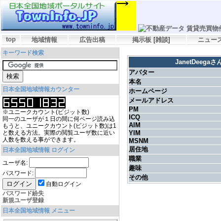
top
地域情報
広告出稿
掲示板
[
雑談
]
ニュー
キーワード検索
JanetDeeg
アバター
本名
日本全国地域情報カウンター
ホームページ
メールアドレス
PM
※ユニークカウント(ビジット数)
ICQ
同一のユーザが１日の間に何ページ読み込
AIM
もうと、ユニークカウント(ビジット数)は1
と数える方法。実際の閲覧ユーザ数に近い
YIM
人数を数える事ができます。
MSNM
居住地
日本全国地域情報 ログイン
職業
ユーザ名:
趣味
パスワード:
その他
自動ログイン
パスワード紛失
新規ユーザ登録
日本全国地域情報 メニュー