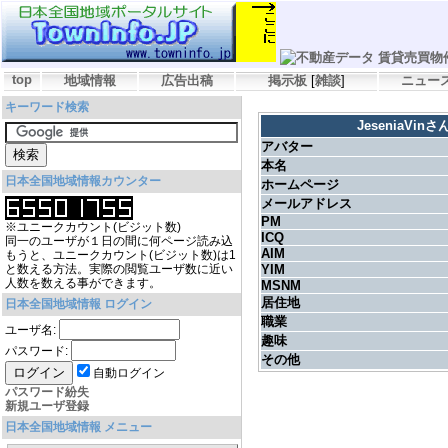
top
地域情報
広告出稿
掲示板
[
雑談
]
ニュー
キーワード検索
JeseniaVi
アバター
本名
日本全国地域情報カウンター
ホームページ
メールアドレス
PM
※ユニークカウント(ビジット数)
ICQ
同一のユーザが１日の間に何ページ読み込
AIM
もうと、ユニークカウント(ビジット数)は1
と数える方法。実際の閲覧ユーザ数に近い
YIM
人数を数える事ができます。
MSNM
居住地
日本全国地域情報 ログイン
職業
ユーザ名:
趣味
パスワード:
その他
自動ログイン
パスワード紛失
新規ユーザ登録
日本全国地域情報 メニュー