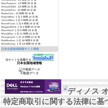
NamTurgeon
: 13 時間 36 分 前
Selma63682
: 22 時間 31 分 前
RenaldoPea
: 22 時間 45 分 前
MattieCalv
: 23 時間 56 分 前
KatlynMine
: 1 日 2 時間 14 分 前
YaniraMine
: 1 日 3 時間 20 分 前
BrandiCoun
: 1 日 4 時間 16 分 前
MaggieW130
: 1 日 4 時間 25 分 前
RheaStarli
: 1 日 6 時間 18 分 前
RileyWilla
: 1 日 11 時間 10 分 前
Georgina10
: 1 日 14 時間 12 分 前
RobMoulton
: 1 日 18 時間 8 分 前
NonaRichey
: 1 日 19 時間 45 分 前
日本全国地域情報サイト情報
当サイトを推薦する
日本全国地域情報
不動産データ
特定商取引に関する法律に基