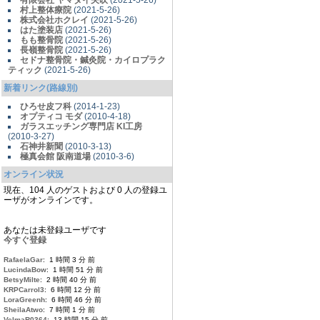
有限会社 ヤマダイ矢吹
(2021-5-26)
村上整体療院
(2021-5-26)
株式会社ホクレイ
(2021-5-26)
はた塗装店
(2021-5-26)
もも整骨院
(2021-5-26)
長嶺整骨院
(2021-5-26)
セドナ整骨院・鍼灸院・カイロプラク
ティック
(2021-5-26)
新着リンク(路線別)
ひろせ皮フ科
(2014-1-23)
オプティコ モダ
(2010-4-18)
ガラスエッチング専門店 KI工房
(2010-3-27)
石神井新聞
(2010-3-13)
極真会館 阪南道場
(2010-3-6)
オンライン状況
現在、104 人のゲストおよび 0 人の登録ユ
ーザがオンラインです。
あなたは未登録ユーザです
今すぐ登録
RafaelaGar
: 1 時間 3 分 前
LucindaBow
: 1 時間 51 分 前
BetsyMilte
: 2 時間 40 分 前
KRPCarrol3
: 6 時間 12 分 前
LoraGreenh
: 6 時間 46 分 前
SheilaAtwo
: 7 時間 1 分 前
VelmaR0364
: 13 時間 15 分 前