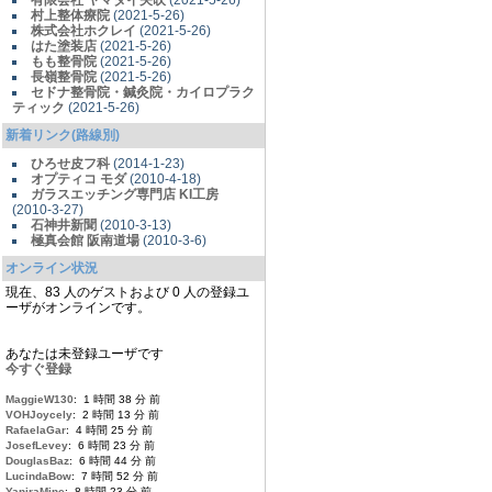
有限会社 ヤマダイ矢吹
(2021-5-26)
村上整体療院
(2021-5-26)
株式会社ホクレイ
(2021-5-26)
はた塗装店
(2021-5-26)
もも整骨院
(2021-5-26)
長嶺整骨院
(2021-5-26)
セドナ整骨院・鍼灸院・カイロプラク
ティック
(2021-5-26)
新着リンク(路線別)
ひろせ皮フ科
(2014-1-23)
オプティコ モダ
(2010-4-18)
ガラスエッチング専門店 KI工房
(2010-3-27)
石神井新聞
(2010-3-13)
極真会館 阪南道場
(2010-3-6)
オンライン状況
現在、83 人のゲストおよび 0 人の登録ユ
ーザがオンラインです。
あなたは未登録ユーザです
今すぐ登録
MaggieW130
: 1 時間 38 分 前
VOHJoycely
: 2 時間 13 分 前
RafaelaGar
: 4 時間 25 分 前
JosefLevey
: 6 時間 23 分 前
DouglasBaz
: 6 時間 44 分 前
LucindaBow
: 7 時間 52 分 前
YaniraMine
: 8 時間 23 分 前