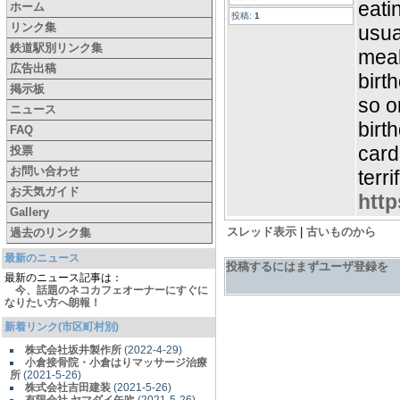
eati
ホーム
投稿:
1
リンク集
usua
鉄道駅別リンク集
meal
広告出稿
birt
掲示板
so o
ニュース
birt
FAQ
card
投票
お問い合わせ
terri
お天気ガイド
htt
Gallery
スレッド表示
|
古いものから
過去のリンク集
最新のニュース
投稿するにはまずユーザ登録を
最新のニュース記事は：
今、話題のネコカフェオーナーにすぐに
なりたい方へ朗報！
新着リンク(市区町村別)
株式会社坂井製作所
(2022-4-29)
小倉接骨院・小倉はりマッサージ治療
所
(2021-5-26)
株式会社吉田建装
(2021-5-26)