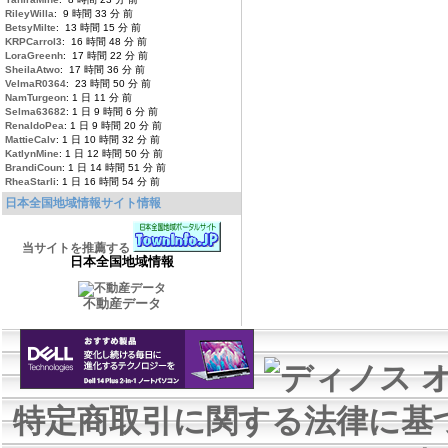
RileyWilla
: 9 時間 33 分 前
BetsyMilte
: 13 時間 15 分 前
KRPCarrol3
: 16 時間 48 分 前
LoraGreenh
: 17 時間 22 分 前
SheilaAtwo
: 17 時間 36 分 前
VelmaR0364
: 23 時間 50 分 前
NamTurgeon
: 1 日 11 分 前
Selma63682
: 1 日 9 時間 6 分 前
RenaldoPea
: 1 日 9 時間 20 分 前
MattieCalv
: 1 日 10 時間 32 分 前
KatlynMine
: 1 日 12 時間 50 分 前
BrandiCoun
: 1 日 14 時間 51 分 前
RheaStarli
: 1 日 16 時間 54 分 前
日本全国地域情報サイト情報
当サイトを推薦する
日本全国地域情報
不動産データ
特定商取引に関する法律に基