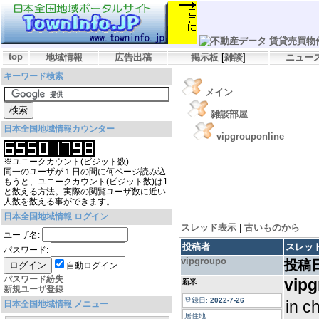
top
地域情報
広告出稿
掲示板
[
雑談
]
ニュー
キーワード検索
メイン
雑談部屋
日本全国地域情報カウンター
vipgrouponline
※ユニークカウント(ビジット数)
同一のユーザが１日の間に何ページ読み込
もうと、ユニークカウント(ビジット数)は1
と数える方法。実際の閲覧ユーザ数に近い
人数を数える事ができます。
日本全国地域情報 ログイン
スレッド表示
|
古いものから
ユーザ名:
投稿者
スレッ
パスワード:
vipgroupo
投稿
自動ログイン
パスワード紛失
vipg
新米
新規ユーザ登録
登録日:
2022-7-26
in c
日本全国地域情報 メニュー
居住地: