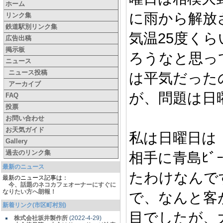
ホーム
に雨から解放
リンク集
鉄道駅別リンク集
気温25度く
広告出稿
掲示板
ろうなと思っ
ニュース
ニュース投稿
は平気だった
アーカイブ
が、問題は日
FAQ
投票
お問い合わせ
お天気ガイド
私は日曜日は
Gallery
過去のリンク集
相手に青島ﾋ
最新のニュース
たわけなんで
最新のニュース記事は：
今、話題のネコカフェオーナーにすぐに
なりたい方へ朗報！
で、なんと客
新着リンク(市区町村別)
目でしたが、
株式会社坂井製作所
(2022-4-29)