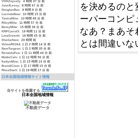
VOHJoycely
: 4 時間 37 分 前
を決めるのと
JosefLevey
: 8 時間 47 分 前
DouglasBaz
: 9 時間 8 分 前
LucindaBow
: 10 時間 15 分 前
ーパーコンピ
YaniraMine
: 10 時間 46 分 前
RileyWilla
: 11 時間 57 分 前
BetsyMilte
: 15 時間 39 分 前
なあ？まあそ
KRPCarrol3
: 19 時間 11 分 前
LoraGreenh
: 19 時間 45 分 前
SheilaAtwo
: 20 時間 前
とは間違いな
VelmaR0364
: 1 日 2 時間 14 分 前
NamTurgeon
: 1 日 2 時間 35 分 前
RenaldoPea
: 1 日 11 時間 44 分 前
MattieCalv
: 1 日 12 時間 56 分 前
KatlynMine
: 1 日 15 時間 14 分 前
BrandiCoun
: 1 日 17 時間 15 分 前
RheaStarli
: 1 日 19 時間 17 分 前
日本全国地域情報サイト情報
当サイトを推薦する
日本全国地域情報
不動産データ