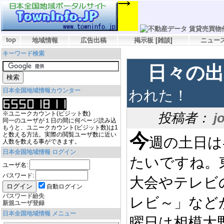
top
地域情報
広告出稿
掲示板
[
雑談
]
ニュー
キーワード検索
日々の出
日本全国地域情報カウンター
われた！
※ユニークカウント(ビジット数)
投稿者：
j
同一のユーザが１日の間に何ページ読み込
もうと、ユニークカウント(ビジット数)は1
今
と数える方法。実際の閲覧ユーザ数に近い
週の土日は
人数を数える事ができます。
日本全国地域情報 ログイン
たいですね。
ユーザ名:
パスワード:
大会やテレビ
自動ログイン
パスワード紛失
レビ～」など
新規ユーザ登録
日本全国地域情報 メニュー
曜日は相模大