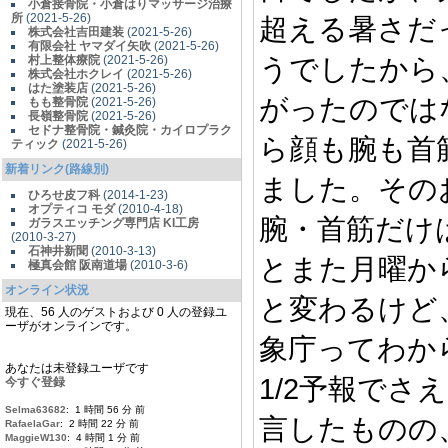
小倉接骨院・小倉はりマッサージ治療
所
(2021-5-26)
超える暑さだ
株式会社吉田建装
(2021-5-26)
有限会社 ヤマダイ矢吹
(2021-5-26)
うでしたから
村上整体療院
(2021-5-26)
株式会社ホクレイ
(2021-5-26)
はた塗装店
(2021-5-26)
がったのでは
もも整骨院
(2021-5-26)
長嶺整骨院
(2021-5-26)
セドナ整骨院・鍼灸院・カイロプラク
ら顔も腕も首
ティック
(2021-5-26)
新着リンク(路線別)
ました。その
ひろせ皮フ科
(2014-1-23)
オプティコ モダ
(2010-4-18)
腕・首筋だけ
ガラスエッチング専門店 KI工房
(2010-3-27)
石神井新聞
(2010-3-13)
とまた月曜か
極真会館 阪南道場
(2010-3-6)
オンライン状況
と変わるけど
現在、56 人のゲストおよび 0 人の登録ユ
ーザがオンラインです。
象庁ってわか
あなたは未登録ユーザです
1/2予報で
今すぐ登録
Selma63682
: 1 時間 56 分 前
言したものの
RafaelaGar
: 2 時間 22 分 前
MaggieW130
: 4 時間 1 分 前