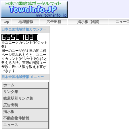
top
地域情報
広告出稿
掲示板
[
雑談
]
ニュー
日本全国地域情報カウンター
※ユニークカウント(ビジット
数)
同一のユーザが１日の間に何
ページ読み込もうと、ユニー
クカウント(ビジット数)は1と
数える方法。実際の閲覧ユー
ザ数に近い人数を数える事が
できます。
日本全国地域情報 メニュー
ホーム
リンク集
鉄道駅別リンク集
広告出稿
掲示板
不動産物件情報
ニュース