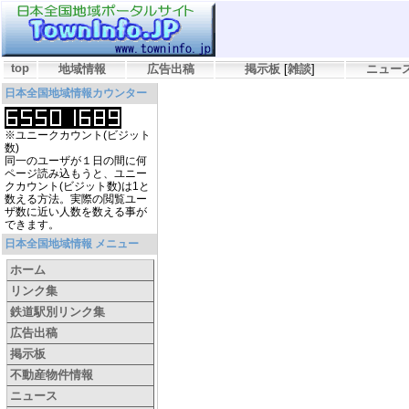
top
地域情報
広告出稿
掲示板
[
雑談
]
ニュー
日本全国地域情報カウンター
※ユニークカウント(ビジット
数)
同一のユーザが１日の間に何
ページ読み込もうと、ユニー
クカウント(ビジット数)は1と
数える方法。実際の閲覧ユー
ザ数に近い人数を数える事が
できます。
日本全国地域情報 メニュー
ホーム
リンク集
鉄道駅別リンク集
広告出稿
掲示板
不動産物件情報
ニュース