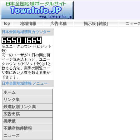
top
地域情報
広告出稿
掲示板
[
雑談
]
ニュー
日本全国地域情報カウンター
※ユニークカウント(ビジット
数)
同一のユーザが１日の間に何
ページ読み込もうと、ユニー
クカウント(ビジット数)は1と
数える方法。実際の閲覧ユー
ザ数に近い人数を数える事が
できます。
日本全国地域情報 メニュー
ホーム
リンク集
鉄道駅別リンク集
広告出稿
掲示板
不動産物件情報
ニュース