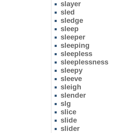
slayer
sled
sledge
sleep
sleeper
sleeping
sleepless
sleeplessness
sleepy
sleeve
sleigh
slender
slg
slice
slide
slider