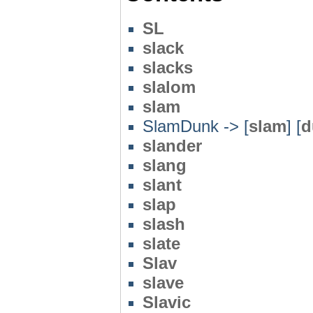
SL
slack
slacks
slalom
slam
SlamDunk -> [
slam
] [
d
slander
slang
slant
slap
slash
slate
Slav
slave
Slavic