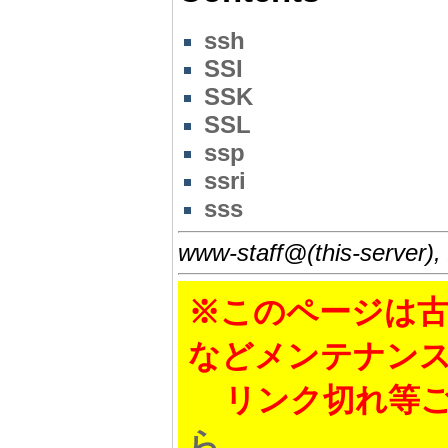
ssh
SSI
SSK
SSL
ssp
ssri
sss
www-staff@(this-server),
※このページは古
などメンテナン
リンク切れ等ご
ら
。