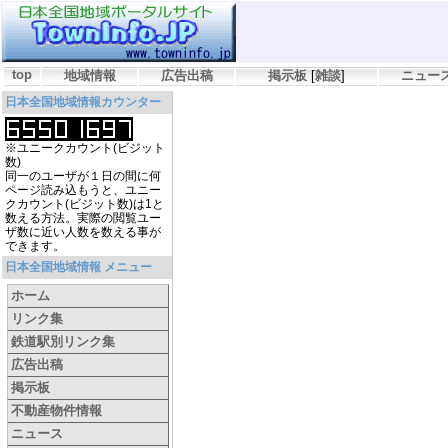
top
地域情報
広告出稿
掲示板
[
雑談
]
ニュー
日本全国地域情報カウンター
※ユニークカウント(ビジット
数)
同一のユーザが１日の間に何
ページ読み込もうと、ユニー
クカウント(ビジット数)は1と
数える方法。実際の閲覧ユー
ザ数に近い人数を数える事が
できます。
日本全国地域情報 メニュー
ホーム
リンク集
鉄道駅別リンク集
広告出稿
掲示板
不動産物件情報
ニュース