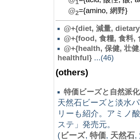
1
@
={amino, 網野}
2
@+{diet, 減量, dietary
@
+{food, 食糧, 食料,
@+{health, 保健, 壮健,
healthful}
...(46)
(others)
特価ビーズと自然派化粧
天然石ビーズと淡水
リーも紹介。アミノ酸
ステ」発売元。
(
ビーズ
,
特価
,
天然石