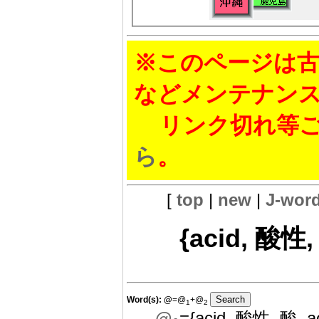
※このページは古
などメンテナン
リンク切れ等ご
ら
。
[
top
|
new
|
J-wor
{acid, 酸性,
Word(s):
@
=@
+@
1
2
@
={acid, 酸性, 酸, ac