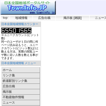
top
地域情報
広告出稿
掲示板
[
雑談
]
ニュー
日本全国地域情報カウンター
※ユニークカウント(ビジット
数)
同一のユーザが１日の間に何
ページ読み込もうと、ユニー
クカウント(ビジット数)は1と
数える方法。実際の閲覧ユー
ザ数に近い人数を数える事が
できます。
日本全国地域情報 メニュー
ホーム
リンク集
鉄道駅別リンク集
広告出稿
掲示板
不動産物件情報
ニュース