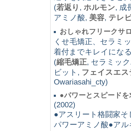
(
若返り
,
ホルモン
, 
アミノ酸,
美容
,
テレ
おしゃれフリークサ
くせ毛矯正、セラミ
着付までキレイにな
(
縮毛矯正
, セラミッ
ビット,
フェイスエス
Owariasahi_cty)
●パワーとスピードを
(2002)
●アスリート格闘家そ
パワーアミノ酸●ア