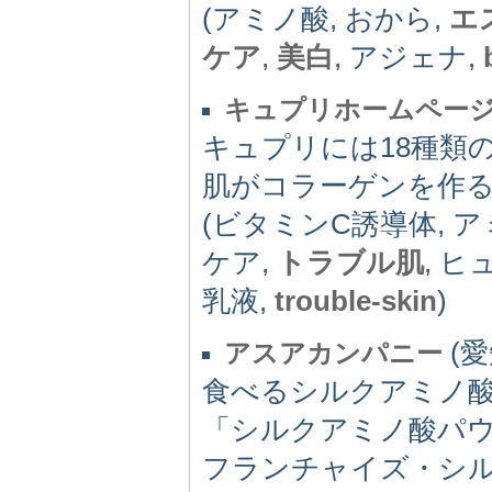
(アミノ酸, おから,
エ
ケア
,
美白
, アジェナ,
キュプリホームペー
キュプリには18種類
肌がコラーゲンを作
(ビタミンC誘導体, 
ケア,
トラブル肌
, 
乳液,
trouble-skin
)
(愛
アスアカンパニー
食べるシルクアミノ
「シルクアミノ酸パ
フランチャイズ・シ