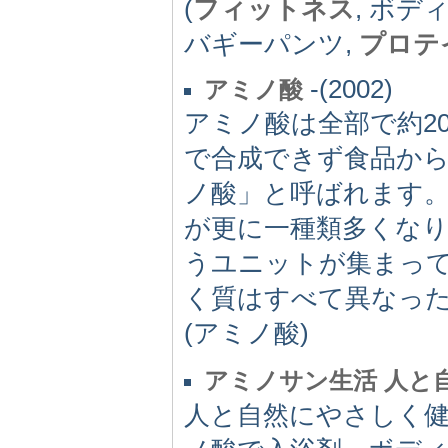
(
フィットネス
, ボデ
バギーパンツ,
プロテ
-(2002)
アミノ酸
アミノ酸は全部で約2
で合成できず食品か
ノ酸」と呼ばれます
が更に一種類多くな
うユニットが集まっ
く質はすべて異なっ
(アミノ酸)
アミノサン生活 人と
人と自然にやさしく