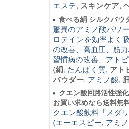
エステ,
スキンケア
,
食べる絹 シルクパウ
驚異のアミノ酸パワ
ロテインを効率よく
の改善、高血圧、筋力
習慣病の改善、アトピ
(
絹
, たんぱく質,
アト
パウダー
, アミノ酸,
クエン酸回路活性強化
お買い求めなら送料無
クエン酸飲料『メダリ
(エーエスピー, アミノ