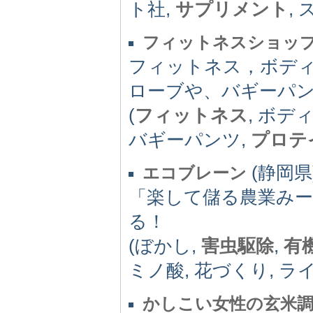
ト社,
サプリメント
,
フィットネスショッ
フィットネス，ボデ
ローブや、バギーパ
(
フィットネス
, ボデ
バギーパンツ,
プロテ
(静岡県)
エコブレーン
「楽して儲る農業み
る！
(ぼかし,
害虫駆除
,
有
ミノ酸, 花づくり, ラ
かしこい女性の玄米調味