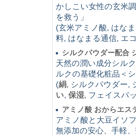
かしこい女性の玄米調
を救う」
(玄米アミノ酸, はな
料, はなまる通信, エ
シルクパウダー配合 
天然の潤い成分シル
ルクの基礎化粧品＜
(
絹
, シルクパウダー,
い
,
保湿
, フェイスパッ
アミノ酸 おからエス
アミノ酸と大豆イソフ
無添加の安心、手軽、