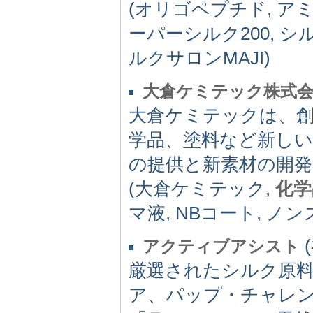
(オリゴペプチド, ア
ーパーシルク200, シ
ルクサロンMAJI)
大倉ケミテック株式
大倉ケミテックは、創
学品、塗料など新し
の提供と新素材の開
(大倉ケミテック,
化学
マ液, NBコート, ノ
(
アクティブアシスト
厳選されたシルク原
ア、パップ・チャレ