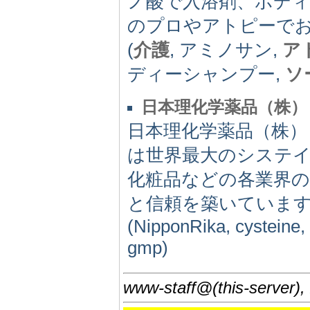
ノ酸で入浴剤、ボデ
のプロやアトピーで
(
介護
, アミノサン,
ア
ディーシャンプー,
ソ
日本理化学薬品（株）
日本理化学薬品（株）
は世界最大のシステイ
化粧品などの各業界
と信頼を築いていま
(NipponRika, cysteine,
gmp)
www-staff@(this-server),