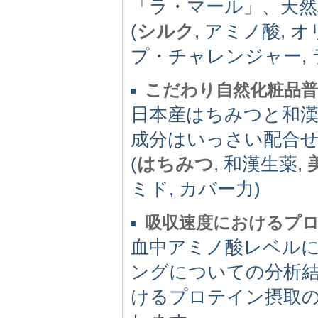
「ラ・マール」、天
(
シルク
, アミノ酸, 
プ・チャレンジャー, 
こだわり自然化粧品普
日本産はちみつと和
成分はいっさい配合
(
はちみつ
, 和漢生薬,
ミド, カバー力)
吸収速度におけるプ
血中アミノ酸レベル
ングについての分析
けるプロテイン摂取