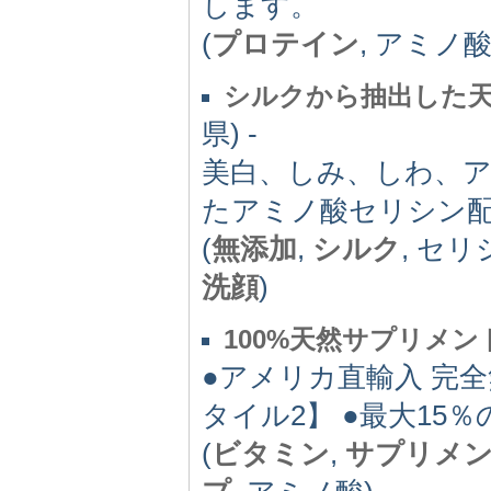
します。
(
プロテイン
, アミノ酸
シルクから抽出した
県) -
美白、しみ、しわ、
たアミノ酸セリシン
(
無添加
,
シルク
, セリ
洗顔
)
100%天然サプリメン
●アメリカ直輸入 完全
タイル2】 ●最大15
(
ビタミン
,
サプリメ