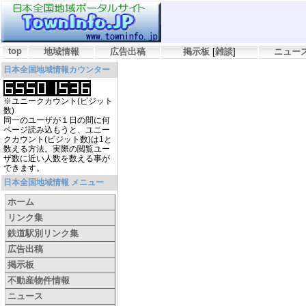
top
地域情報
広告出稿
掲示板
[
雑談
]
ニュー
日本全国地域情報カウンター
※ユニークカウント(ビジット
数)
同一のユーザが１日の間に何
ページ読み込もうと、ユニー
クカウント(ビジット数)は1と
数える方法。実際の閲覧ユー
ザ数に近い人数を数える事が
できます。
日本全国地域情報 メニュー
ホーム
リンク集
鉄道駅別リンク集
広告出稿
掲示板
不動産物件情報
ニュース