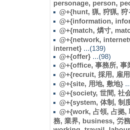
personage, person, pe
@+{hunt, 猟, 狩猟, 狩
@+{information, inf
@+{match, 燐寸, matc
@+{network, interne
internet}
...(139)
@+{offer}
...(98)
@+{office, 事務所, 
@+{recruit, 採用, 雇用, 
@+{site, 用地, 敷地}
..
@
+{society, 世間, 社会,
@
+{system, 体制, 制
@+{work, 占領, 占拠, 職
務, 業界, business, 
working, travail, labour