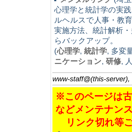
心理学と統計学の実
ルヘルスで人事・教
実施方法、統計解析・
らバックアップ。
(
心理学
,
統計学
, 多
ニケーション
,
研修
, 
www-staff@(this-server),
※このページは古
などメンテナン
リンク切れ等ご