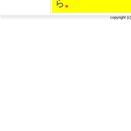
ら
。
copyright (c