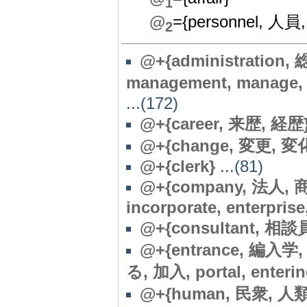
1
@
={personnel, 人員
2
@+{administration
management, manage, 行
...(172)
@+{career, 来歴, 経歴
@+{change, 変更, 
@+{clerk}
...(81)
@
+{company, 法人, 
incorporate, enterprise
@+{consultant, 相談員,
@+{entrance, 編入学
る, 加入, portal, entering
@+{human, 民衆, 人類