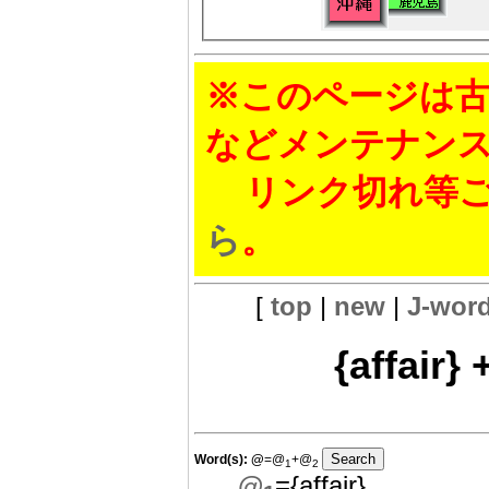
※このページは古
などメンテナン
リンク切れ等ご
ら
。
[
top
|
new
|
J-wor
{affair
Word(s):
@
=@
+@
1
2
@
={affair}