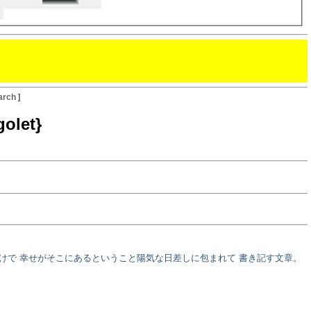
arch
]
golet}
けで 幸せがそこにあるということ陽気な日差しに包まれて 書き記す文章。