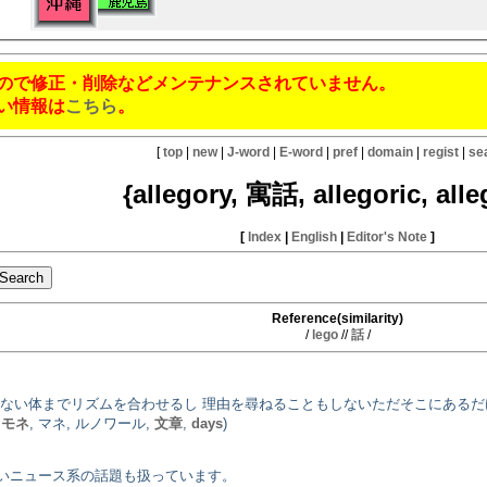
ので修正・削除などメンテナンスされていません。
い情報は
こちら
。
[
top
|
new
|
J-word
|
E-word
|
pref
|
domain
|
regist
|
se
{allegory, 寓話, allegoric, alle
[
Index
|
English
|
Editor's Note
]
Reference(similarity)
/
lego
//
話
/
らない体までリズムを合わせるし 理由を尋ねることもしないただそこにあるだ
,
モネ
, マネ, ルノワール,
文章
,
days
)
いニュース系の話題も扱っています。