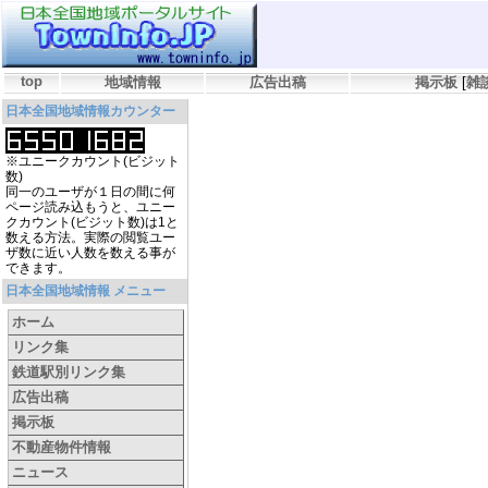
top
地域情報
広告出稿
掲示板
[
雑
日本全国地域情報カウンター
※ユニークカウント(ビジット
数)
同一のユーザが１日の間に何
ページ読み込もうと、ユニー
クカウント(ビジット数)は1と
数える方法。実際の閲覧ユー
ザ数に近い人数を数える事が
できます。
日本全国地域情報 メニュー
ホーム
リンク集
鉄道駅別リンク集
広告出稿
掲示板
不動産物件情報
ニュース