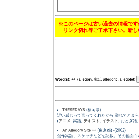
※このページは古い過去の情報です
リンク切れ等ご了承下さい。新し
Word(s):
@
={allegory, 寓話, allegoric, allegolet}
(福岡県) -
THESEDAYS
近い感じって言ってくれたから 溢れてとま
(
アニメ
, 寓話,
テキスト
,
イラスト
, おとぎ話
(東京都) -(2002)
An Allegory Site ++
創作寓話、スケッチなどを記載。その他面白