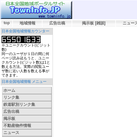
top
地域情報
広告出稿
掲示板
[
雑談
]
ニュー
日本全国地域情報カウンター
※ユニークカウント(ビジット
数)
同一のユーザが１日の間に何
ページ読み込もうと、ユニー
クカウント(ビジット数)は1と
数える方法。実際の閲覧ユー
ザ数に近い人数を数える事が
できます。
日本全国地域情報 メニュー
ホーム
リンク集
鉄道駅別リンク集
広告出稿
掲示板
不動産物件情報
ニュース