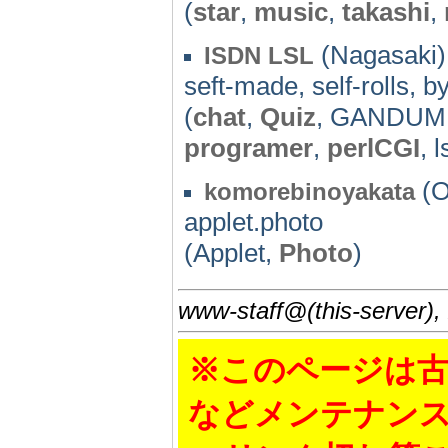
(
star
,
music
,
takashi
,
(Nagasaki)
ISDN LSL
seft-made, self-rolls, b
(
chat
,
Quiz
, GANDUM, i
programer
,
perlCGI
, l
(O
komorebinoyakata
applet.photo
(Applet,
Photo
)
www-staff@(this-server),
※このページは古
などメンテナン