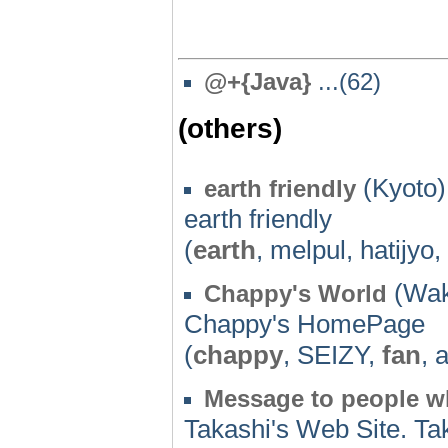
@+{Java}
...(62)
(others)
(Kyoto)
earth friendly
earth friendly
(
earth
, melpul, hatijyo,
(Wak
Chappy's World
Chappy's HomePage
(
chappy
, SEIZY,
fan
, 
Message to people w
Takashi's Web Site. Tak