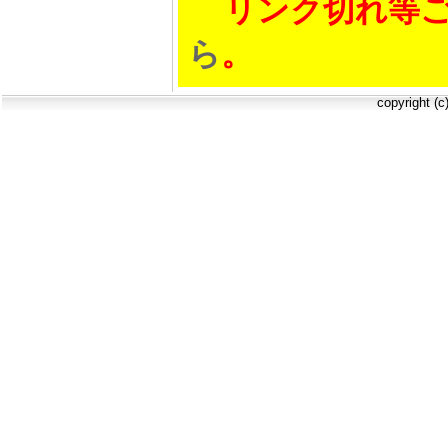
リンク切れ等ご
ら
。
copyright (c