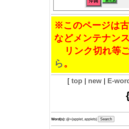
※このページは古
などメンテナン
リンク切れ等ご
ら
。
[
top
|
new
|
E-wor
Word(s):
@
={applet, applets}