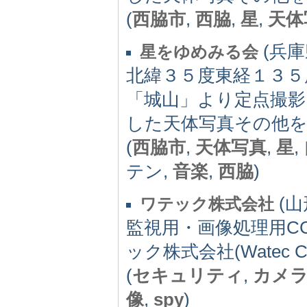
(
西脇市
,
西脇
,
星
,
天体
(兵庫県
星をゆめみる会
北緯３５度東経１３５
「城山」より定点撮影
した天体写真その他
(
西脇市
,
天体写真
,
星
,
テン,
音楽
,
西脇
)
(山形
ワテック株式会社
監視用・画像処理用C
ック株式会社(Watec C
(
セキュリティ
,
カメ
像
,
spy
)