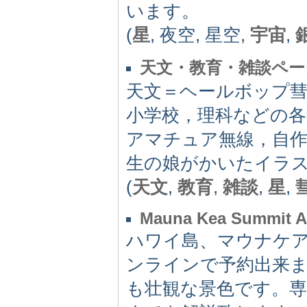
います。
(
星
, 夜空, 星空,
宇宙
,
天文・教育・雑談ペー
天文＝ヘールボップ彗
小学校，理科などの各
アマチュア無線，自
生の娘がかいたイラ
(
天文
,
教育
,
雑談
,
星
,
Mauna Kea Summit A
ハワイ島、マウナケ
ンラインで予約出来ます
も壮観な景色です。