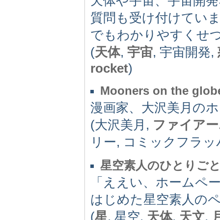
天体や宇宙、宇宙開
質問も受け付けてい
でもわかりやすくせつ
(
天体
,
宇宙
, 宇宙開発,
rocket
)
Mooners on the glob
漫画家、大沢美月のホ
(大沢美月,
ファイアー
リー, コミックフラッパ
星空素人のひとりご
「ええい、ホームペ
はじめた星空素人の
(
星
, 星空,
天体
,
天文
,