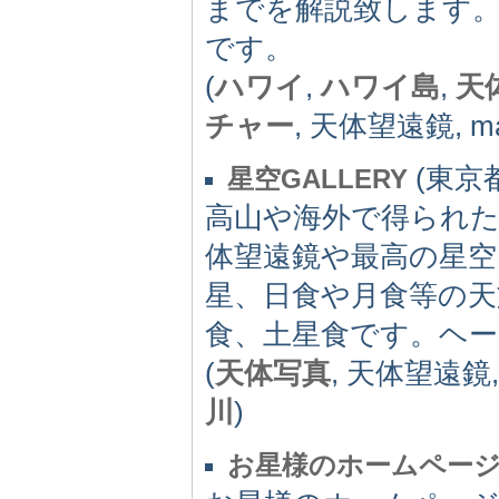
までを解説致します。
です。
(
ハワイ
,
ハワイ島
,
天
チャー
, 天体望遠鏡, ma
(東京都)
星空GALLERY
高山や海外で得られた
体望遠鏡や最高の星空
星、日食や月食等の天
食、土星食です。ヘ
(
天体写真
, 天体望遠鏡
川
)
お星様のホームペー