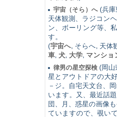
(兵庫県
宇宙（そら）へ
天体観測、ラジコン
ン、ボーリング等、
す。
(
宇宙へ
, そらへ, 天体
車
,
犬
,
大学
,
マンショ
(岡山県)
律男の星空探検
星とアウトドアの大
－ジ。自宅天文台、岡
います。又、最近話題
団、月、惑星の画像も
ていますので、覗い