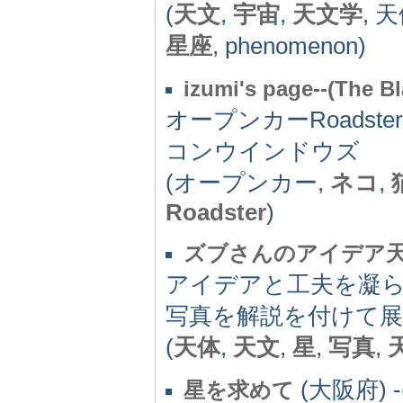
(
天文
,
宇宙
,
天文学
, 
星座
, phenomenon)
izumi's page--(The Bl
オープンカーRoadste
コンウインドウズ
(オープンカー,
ネコ
,
Roadster
)
ズブさんのアイデア
アイデアと工夫を凝
写真を解説を付けて
(
天体
,
天文
,
星
,
写真
,
(大阪府) -(
星を求めて