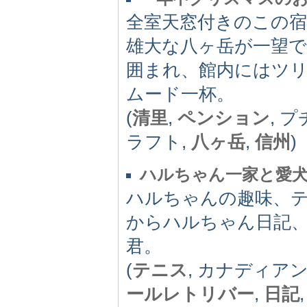
全室天窓付きのこの
雄大な八ヶ岳が一望
囲まれ、館内にはツ
ムード一杯。
(
清里
,
ペンション
, 
ラフト,
八ヶ岳
,
信州
)
ハルちゃん一家と愛
ハルちゃんの趣味、
からハルちゃん日記
君。
(
テニス
, カナディア
ールレトリバー
,
日記