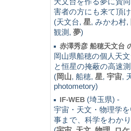
天文台を作る夢に賛
害者の方にも来て頂
(天文台,
星
, みかわ村,
観測,
夢
)
赤澤秀彦 船穂天文台
岡山県船穂の個人天文
と恒星の掩蔽の高速
(
岡山
, 船穂,
星
,
宇宙
,
photometory)
(埼玉県) -
IF-WEB
宇宙・天文・物理学を
事まで、科学をわか
(
宇宙
,
天文
,
物理
,
ロケ