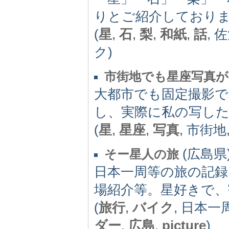
りとご紹介しており
(
星
,
石
,
梨
,
和紙
,
話
, 
ク)
市街地でも星座写真
大都市でも固定撮影で
し、実際に私の写し
(
星
,
星座
,
写真
, 市街地
(広島県) 
そー星人の旅
日本一周等の旅の記録
場紹介等。星好きで、
(
旅行
,
バイク
, 日本一
ダー
,
広島
,
picture
)