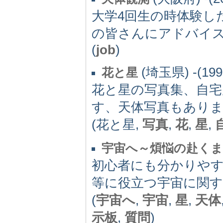
大学4回生の時体験し
の皆さんにアドバイ
(
job
)
(埼玉県) -(199
花と星
花と星の写真集、自宅
す、天体写真もあり
(花と星,
写真
,
花
,
星
,
宇宙へ～煩悩の赴く
初心者にも分かりやす
等に役立つ宇宙に関す
(
宇宙へ
,
宇宙
,
星
,
天体
示板
,
質問
)