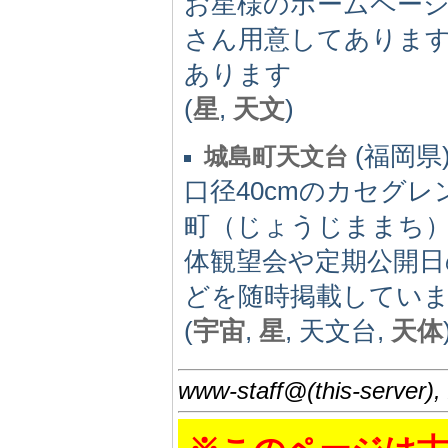
お星様のホームペー
さん用意してありま
あります
(
星
,
天文
)
(福岡県) 
城島町天文台
口径40cmのカセグ
町（じょうじままち
体観望会や定期公開日
どを随時掲載してい
(
宇宙
,
星
, 天文台,
天体
www-staff@(this-server),