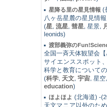
(
星降る里の星見情報
八ヶ岳星麓の星見情報
(
星
,
流星
,
彗星
, 星景,
leonids)
渡部義弥のFun!Scien
全国一斉天体観望会【
サイエンススポット
科学と教育について
(
科学
,
天文
,
宇宙
, 星空
education
)
(北海道) -(2
ほよほよ
天文マニア以外のた