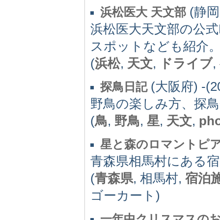
(静岡県
浜松医大 天文部
浜松医大天文部の公式
スポットなども紹介
(
浜松
,
天文
,
ドライブ
,
(大阪府) -(2
探鳥日記
野鳥の楽しみ方、探鳥
(
鳥
,
野鳥
,
星
,
天文
,
ph
星と森のロマントピ
青森県相馬村にある
(
青森県
, 相馬村,
宿泊
ゴーカート)
一年中クリスマスの