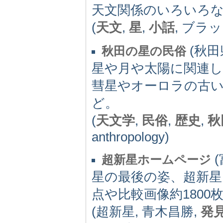
天文関係のいろいろ
(
天文
,
星
,
小話
, ブラ
(秋田県
秋田の星の民俗
星や月や太陽に関連
彗星やオーロラの古い
ど。
(
天文学
,
民俗
,
歴史
,
秋
anthropology)
(
超新星ホームページ
星の最後の姿、超新星
点や比較画像約1800
(超新星, 青木昌勝,
発