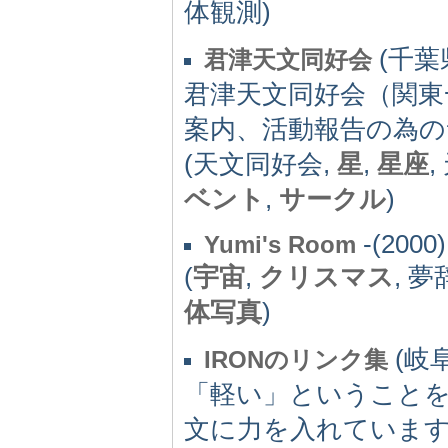
体観測)
(千葉県)
君津天文同好会
君津天文同好会（関東
案内、活動報告の為の
(天文同好会,
星
,
星座
ベント
,
サークル
)
-(2000)
Yumi's Room
(
宇宙
,
クリスマス
, 夢
体写真
)
(岐阜県
IRONのリンク集
「軽い」ということ
文に力を入れていま