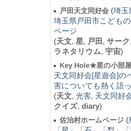
(埼玉県)
戸田天文同好会
埼玉県戸田市こどもの
ページ
(
天文
,
星
,
戸田
,
サーク
ラネタリウム
,
宇宙
)
Key Hole★星の小部
天文同好会[星遊会]
害についても熱く語
(
天文
, 光害, 天文同好
クイズ
,
diary
)
(
佐治村ホームページ
「星」「石」「梨」「