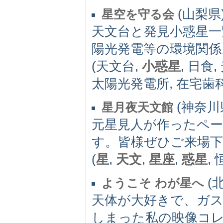
(山梨県) 
星空を守る会
天文台と発見小惑星一
陽光発電等の環境関係
(天文台,
小惑星
, 日食
太陽光発電所, 在宅歯
(神奈川県)
星月夜天文館
元星見人が作ったペ
す。皆様ぜひご来場
(
星
,
天文
,
星座
,
惑星
,
(北
ようこそ わが星へ
天体が大好きで、ガ
しまった私の映像コ