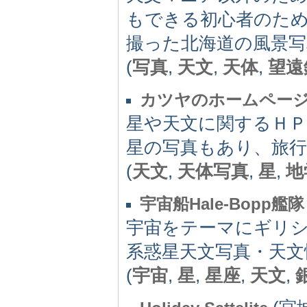
もできる初心者のため
撮った北海道の風景写
(
写真
,
天文
,
天体
,
望遠
カツヤのホームページ「
星や天文に関するＨ
星の写真もあり、旅行
(
天文
,
天体写真
,
星
,
地
宇宙船Hale-Bopp艦隊
宇宙をテーマにギリシ
系惑星天文写真・天文
(
宇宙
,
星
,
星座
,
天文
,