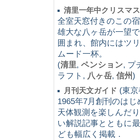
清里一年中クリスマ
全室天窓付きのこの
雄大な八ヶ岳が一望
囲まれ、館内にはツ
ムード一杯。
(
清里
,
ペンション
, 
ラフト,
八ヶ岳
,
信州
)
(東京都
月刊天文ガイド
1965年7月創刊の
天体観測を楽しんだ
い解説記事とともに最
ども幅広く掲載．