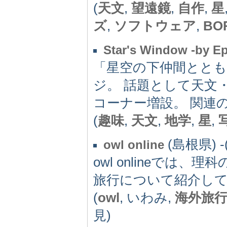
(
天文
,
望遠鏡
,
自作
,
星
ズ
,
ソフトウェア
,
BO
Star's Window -by E
「星空の下仲間とと
ジ。 話題として天文
コーナー増設。 関連
(
趣味
,
天文
,
地学
,
星
,
(島根県) -(
owl online
owl onlineで
旅行について紹介し
(
owl
, いわみ,
海外旅
見)