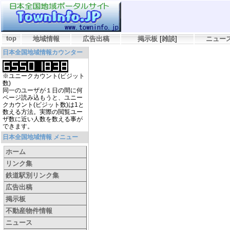
top
地域情報
広告出稿
掲示板
[
雑談
]
ニュー
日本全国地域情報カウンター
※ユニークカウント(ビジット
数)
同一のユーザが１日の間に何
ページ読み込もうと、ユニー
クカウント(ビジット数)は1と
数える方法。実際の閲覧ユー
ザ数に近い人数を数える事が
できます。
日本全国地域情報 メニュー
ホーム
リンク集
鉄道駅別リンク集
広告出稿
掲示板
不動産物件情報
ニュース