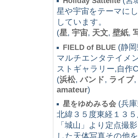
(宮城
Holiday Sattelite
星や宇宙をテーマに
しています。
(
星
,
宇宙
,
天文
,
壁紙
,
(静岡県
FIELD of BLUE
マルチエンタテイメント
ストギャラリー,自作
(
浜松
,
バンド
,
ライブ
amateur
)
(兵庫県
星をゆめみる会
北緯３５度東経１３５
「城山」より定点撮影
した天体写真その他