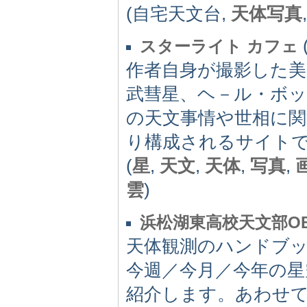
(自宅天文台,
天体写真
スターライト カフェ
作者自身が撮影した美
武彗星、ヘ－ル・ボ
の天文事情や世相に
り構成されるサイト
(
星
,
天文
,
天体
,
写真
,
雲
)
浜松湖東高校天文部O
天体観測のハンドブ
今週／今月／今年の星
紹介します。あわせ