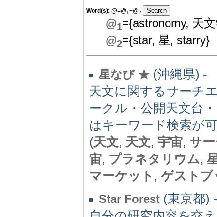
Word(s):
@
=@
+@
1
2
@
={astronomy, 天文学
1
@
={star, 星, starry}
2
(沖縄県) -
星なび ★
天文に関するサーチ
ークル・公開天文台・
はキーワード検索が
(
天文
,
天文
,
宇宙
,
サー
宙
,
プラネタリウム
,
マーケット
,
ゲストブ
(東京都) 
Star Forest
自分の研究内容を交