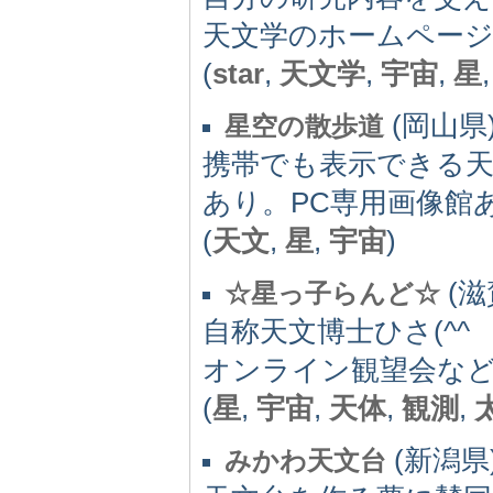
天文学のホームペー
(
star
,
天文学
,
宇宙
,
星
(岡山県)
星空の散歩道
携帯でも表示できる天
あり。PC専用画像館
(
天文
,
星
,
宇宙
)
(滋
☆星っ子らんど☆
自称天文博士ひさ(^
オンライン観望会など
(
星
,
宇宙
,
天体
,
観測
,
(新潟県)
みかわ天文台