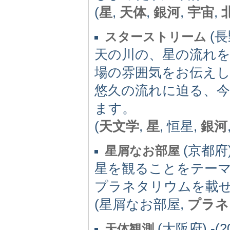
(
星
,
天体
,
銀河
,
宇宙
,
(長野
スターストリーム
天の川の、星の流れを
場の雰囲気をお伝え
悠久の流れに迫る、
ます。
(
天文学
,
星
, 恒星,
銀河
(京都府) 
星屑なお部屋
星を観ることをテーマ
プラネタリウムを載
(星屑なお部屋,
プラネ
(大阪府) -(2
天体観測