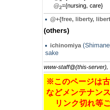
@
={nursing, care}
2
@+{free, liberty, liber
(others)
(Shimane)
ichinomiya
sake
www-staff@(this-server),
※このページは古
などメンテナン
リンク切れ等ご