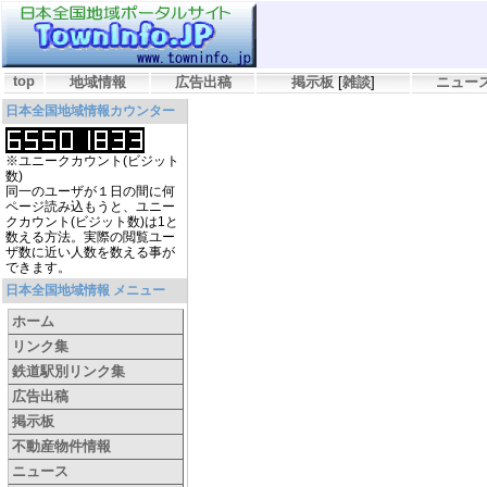
top
地域情報
広告出稿
掲示板
[
雑談
]
ニュー
日本全国地域情報カウンター
※ユニークカウント(ビジット
数)
同一のユーザが１日の間に何
ページ読み込もうと、ユニー
クカウント(ビジット数)は1と
数える方法。実際の閲覧ユー
ザ数に近い人数を数える事が
できます。
日本全国地域情報 メニュー
ホーム
リンク集
鉄道駅別リンク集
広告出稿
掲示板
不動産物件情報
ニュース