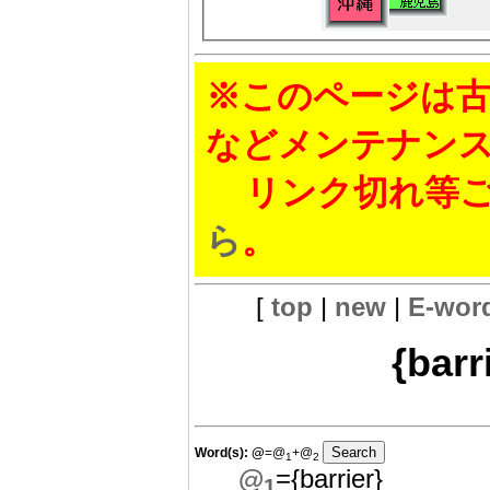
※このページは古
などメンテナン
リンク切れ等ご
ら
。
[
top
|
new
|
E-wor
{barr
Word(s):
@
=@
+@
1
2
@
={barrier}
1