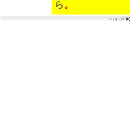
ら
。
copyright (c