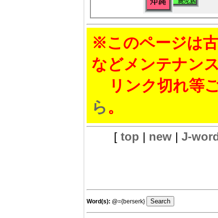
※このページは古
などメンテナン
リンク切れ等ご
ら
。
[
top
|
new
|
J-wor
Word(s):
@
={berserk}