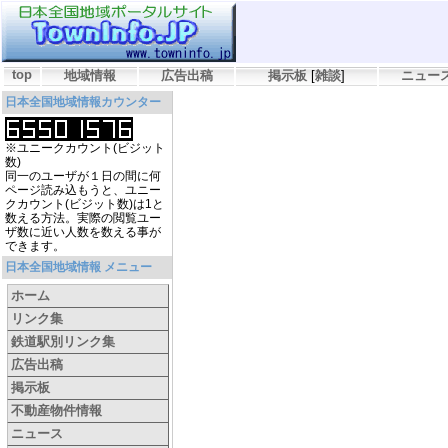
top
地域情報
広告出稿
掲示板
[
雑談
]
ニュー
日本全国地域情報カウンター
※ユニークカウント(ビジット
数)
同一のユーザが１日の間に何
ページ読み込もうと、ユニー
クカウント(ビジット数)は1と
数える方法。実際の閲覧ユー
ザ数に近い人数を数える事が
できます。
日本全国地域情報 メニュー
ホーム
リンク集
鉄道駅別リンク集
広告出稿
掲示板
不動産物件情報
ニュース