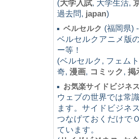
(
大学入試
, 大学生活,
過去問,
japan
)
(福岡県) -(
ベルセルク
ベルセルクアニメ版
ー等！
(ベルセルク, フェムト
奇,
漫画
,
コミック
,
掲
お気楽サイドビジネ
ウェブの世界では常
ます。サイドビジネ
つなげておくだけで
ています。