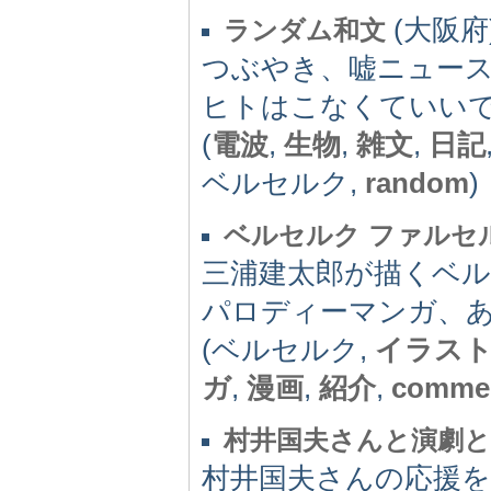
(大阪府)
ランダム和文
つぶやき、嘘ニュー
ヒトはこなくていい
(
電波
,
生物
,
雑文
,
日記
ベルセルク,
random
)
ベルセルク ファルセ
三浦建太郎が描くベ
パロディーマンガ、
(ベルセルク,
イラス
ガ
,
漫画
,
紹介
,
comme
村井国夫さんと演劇と漫
村井国夫さんの応援