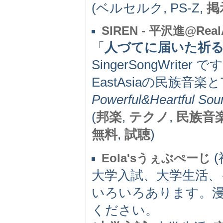
(ベルセルク, PS-Z,
掲
SIREN - 平沢進@Real
「
人づてに届いた祈
SingerSongWriter 
EastAsiaの民族音楽
Powerful&Heartful Sou
(
邦楽
,
テクノ
,
民族音
無料
,
試聴
)
(
Eola'sうぇぶぺーじ
大学入試、大学生活
いろいろあります。漫
ください。