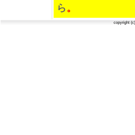
ら
。
copyright (c