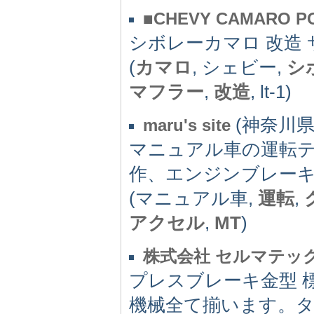
■CHEVY CAMARO P
シボレーカマロ 改造
(
カマロ
, シェビー,
シ
マフラー
,
改造
, lt-1)
(神奈川県) 
maru's site
マニュアル車の運転
作、エンジンブレー
(マニュアル車,
運転
,
アクセル
,
MT
)
株式会社 セルマテッ
プレスブレーキ金型 
機械全て揃います。