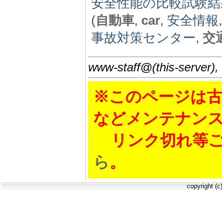
安全性能の比較試験結
(
自動車
,
car
, 安全情報
事故対策センター,
交
www-staff@(this-server),
※このページは古
などメンテナン
リンク切れ等ご
ら
。
copyright (c