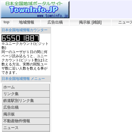
top
地域情報
広告出稿
掲示板
[
雑談
]
ニュー
日本全国地域情報カウンター
※ユニークカウント(ビジット
数)
同一のユーザが１日の間に何
ページ読み込もうと、ユニー
クカウント(ビジット数)は1と
数える方法。実際の閲覧ユー
ザ数に近い人数を数える事が
できます。
日本全国地域情報 メニュー
ホーム
リンク集
鉄道駅別リンク集
広告出稿
掲示板
不動産物件情報
ニュース