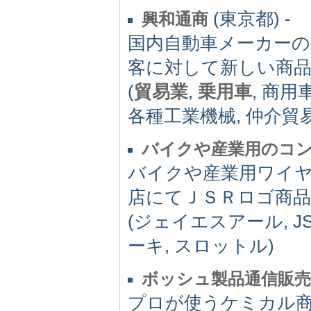
(東京都) -
興和通商
国内自動車メーカーの
客に対して新しい商
(
貿易業
,
乗用車
, 商用
各種工業機械, 仲介貿
バイクや産業用のコ
バイクや産業用ワイ
店にてＪＳＲロゴ商
(ジェイエスアール, JS
ーキ, スロットル)
ボッシュ製品通信販売
プロが使うケミカル