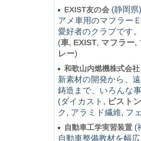
(静岡県) 
EXIST友の会
アメ車用のマフラー
愛好者のクラブです
(
車
,
EXIST
,
マフラー
,
レー
)
和歌山内燃機株式会社
新素材の開発から、
鋳造まで、いろんな
(ダイカスト,
ピスト
ク, アラミド繊維, フェ
(
自動車工学実習装置
自動車整備教材を幅