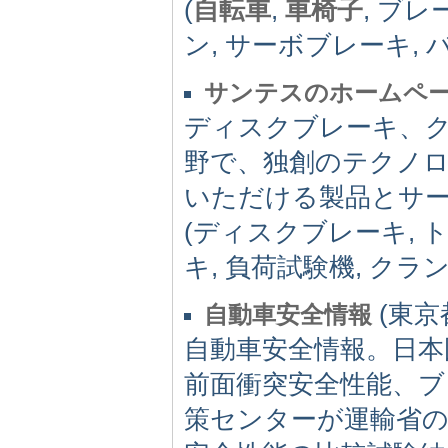
(
自転車
,
車椅子
, ブレ
ン, サーボブレーキ, バン
サンテスのホームペ
ディスクブレーキ、
野で、独創のテクノ
いただける製品とサ
(ディスクブレーキ, 
キ, 負荷試験機, ク
(東京都)
自動車安全情報
自動車安全情報。日本
前面衝突安全性能、ブ
策センターが運輸省