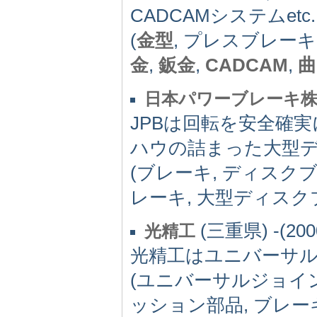
CADCAMシステムetc.
(
金型
, プレスブレーキ
金
,
鈑金
,
CADCAM
,
曲
日本パワーブレーキ株
JPBは回転を安全確
ハウの詰まった大型
(ブレーキ, ディスク
レーキ, 大型ディスク
(三重県) -(200
光精工
光精工はユニバーサ
(ユニバーサルジョイ
ッション部品, ブレーキ