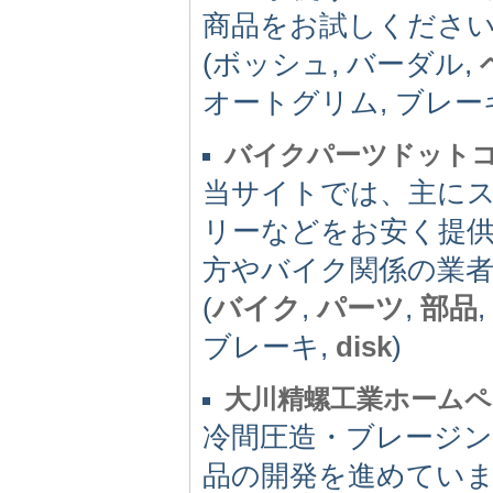
商品をお試しくださ
(ボッシュ, バーダル,
オートグリム, ブレー
バイクパーツドット
当サイトでは、主に
リーなどをお安く提
方やバイク関係の業
(
バイク
,
パーツ
,
部品
,
ブレーキ,
disk
)
大川精螺工業ホームペ
冷間圧造・ブレージン
品の開発を進めてい