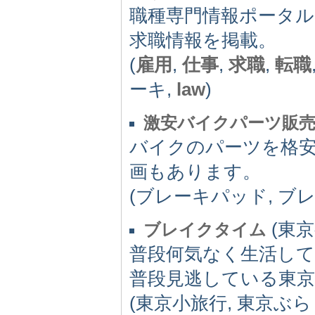
職種専門情報ポータ
求職情報を掲載。
(
雇用
,
仕事
,
求職
,
転職
ーキ,
law
)
激安バイクパーツ販
バイクのパーツを格
画もあります。
(ブレーキパッド, ブ
(東京都
ブレイクタイム
普段何気なく生活して
普段見逃している東
(東京小旅行, 東京ぶらり