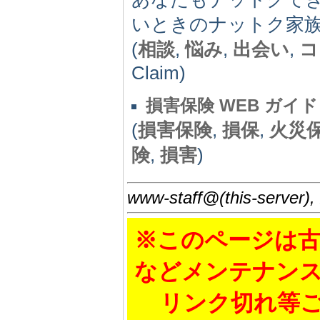
いときのナットク家
(
相談
,
悩み
,
出会い
,
コ
Claim)
損害保険 WEB ガイド
(
損害保険
,
損保
,
火災
険
,
損害
)
www-staff@(this-server),
※このページは古
などメンテナン
リンク切れ等ご