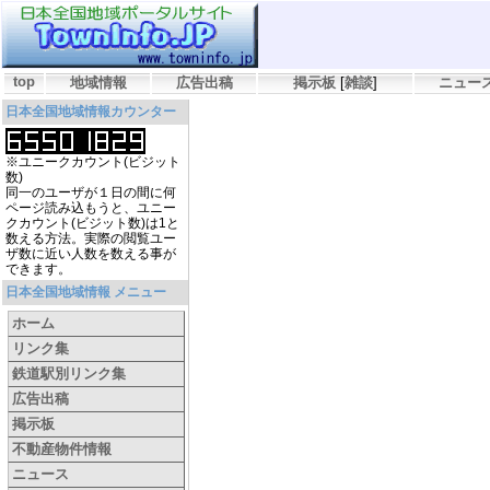
top
地域情報
広告出稿
掲示板
[
雑談
]
ニュー
日本全国地域情報カウンター
※ユニークカウント(ビジット
数)
同一のユーザが１日の間に何
ページ読み込もうと、ユニー
クカウント(ビジット数)は1と
数える方法。実際の閲覧ユー
ザ数に近い人数を数える事が
できます。
日本全国地域情報 メニュー
ホーム
リンク集
鉄道駅別リンク集
広告出稿
掲示板
不動産物件情報
ニュース