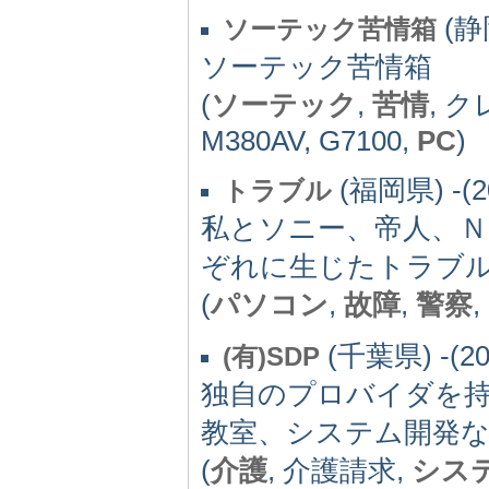
(静岡
ソーテック苦情箱
ソーテック苦情箱
(
ソーテック
,
苦情
, 
M380AV, G7100,
PC
)
(福岡県) -(2
トラブル
私とソニー、帝人、Ｎ
ぞれに生じたトラブ
(
パソコン
,
故障
,
警察
(千葉県) -(20
(有)SDP
独自のプロバイダを
教室、システム開発
(
介護
, 介護請求,
シス