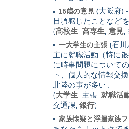
(大阪府) -(
15歳の意見
日頃感じたことなど
(
高校生
,
高専生
,
意見
,
(石川県)
一大学生の主張
主に就職活動（特に
に時事問題について
ト、個人的な情報交換
北陸の事が多い。
(
大学生
, 主張,
就職活
交通課,
銀行
)
家族懐疑と浮揚家族ファ
あなたもナットクで