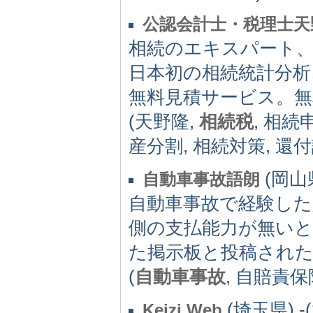
公認会計士・税理士天
相続のエキスパート、
日本初の相続統計分析
無料見積サービス。無
(天野隆,
相続税
, 相続
産分割, 相続対策, 還付
(岡山県)
自動車事故語朗
自動車事故で経験した
側の支払能力が無いと
た掲示板と投稿された
(
自動車事故
, 自賠責保
(埼玉県) -(
Keizi Web