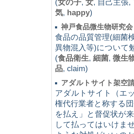
(
女の子
,
女
, 自己主張,
気
,
happy
)
神戸食品微生物研究会
食品の品質管理(細菌検査
異物混入等)について
(
食品衛生
,
細菌
,
微生
品
, claim)
アダルトサイト架空
アダルトサイト（エ
権代行業者と称する
を払え」と督促状が
して払ってはいけま