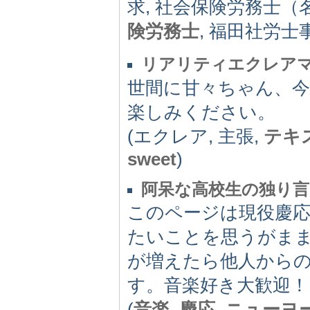
求, 社会保険労務士（
険労務士
, 福田社労士
リアリティエクレア
世間に甘々ちゃん、
楽しみください。
(エクレア, 主張,
テキ
sweet
)
阿呆な高校生の独り言
このページは現役慶
たいことを思うがま
が増えたら他人からの
す。音楽好き大歓迎！
(
音楽
,
慶応
,
ニューヨ