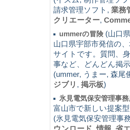
請求管理ソフト,
業務
クリエーター
,
Commer
(山口県) 
ummerの冒険
山口県宇部市発信の
サイトです。質問、
事など、どんどん掲
(ummer, うまー, 森
ジブリ
,
掲示板
)
氷見電気保安管理事務
富山市で新しい提案
(氷見電気保安管理事務所
ウンロード
,
情報
,
省