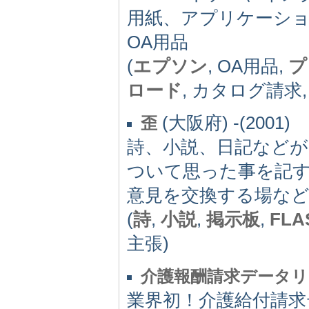
用紙、アプリケーシ
OA用品
(
エプソン
, OA用品,
プ
ロード
, カタログ請求
(大阪府) -(2001)
歪
詩、小説、日記など
ついて思った事を記
意見を交換する場など
(
詩
,
小説
,
掲示板
,
FLA
主張)
介護報酬請求データ
業界初！介護給付請