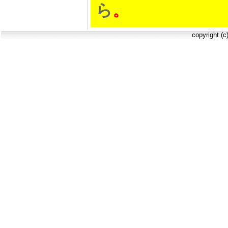
ら
。
copyright (c