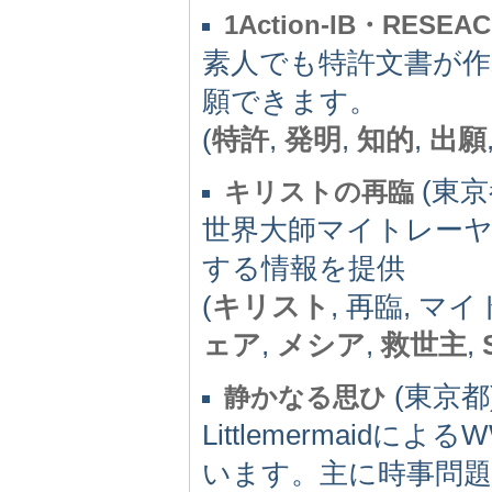
1Action-IB・RESEA
素人でも特許文書が作
願できます。
(
特許
,
発明
,
知的
,
出願
(東京都
キリストの再臨
世界大師マイトレー
する情報を提供
(
キリスト
, 再臨, マ
ェア
,
メシア
,
救世主
,
(東京都) 
静かなる思ひ
Littlemermai
います。主に時事問題