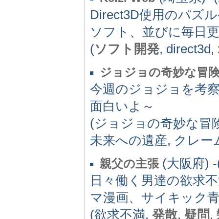
Direct3D使用の
ソフト、並びに毎日更
(
ソフト開発
, direct3d,
ジョジョの奇妙な冒
今週のジョジョを考
面白いよ～
(ジョジョの奇妙な冒
未来への遺産, クレー
(大阪府) -(
親父の主張
日々働く男達の欲求不
マ漫画、サイキック
(欲求不満,
発散
,
疑問
,