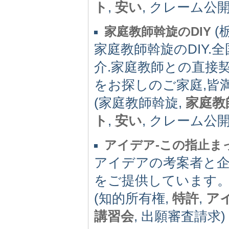
ト
,
安い
, クレーム公開
(栃
家庭教師斡旋のDIY
家庭教師斡旋のDIY.
介.家庭教師との直接
をお探しのご家庭,皆
(家庭教師斡旋,
家庭教
ト
,
安い
, クレーム公開
アイデア-この指止ま
アイデアの考案者と
をご提供しています
(知的所有権,
特許
,
ア
講習会
, 出願審査請求)