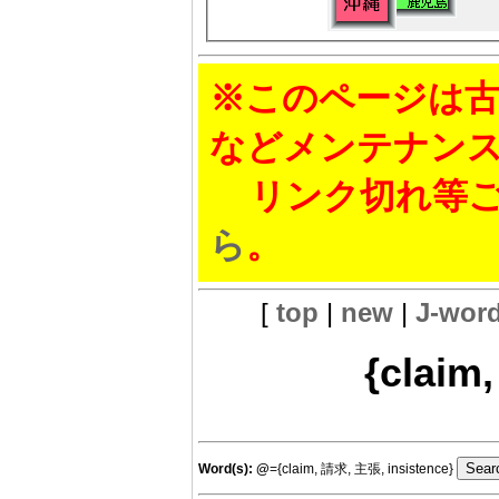
※このページは古
などメンテナン
リンク切れ等ご
ら
。
[
top
|
new
|
J-wor
{claim
Word(s):
@
={claim, 請求, 主張, insistence}