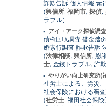
詐欺告訴 個人情報 素
(
興信所
,
福岡市
,
探偵
,
ラブル)
アイ・アーク探偵調査興
債権回収調査 借金踏倒
婚素行調査 詐欺告訴 
(
法律相談
,
興信所
, 
士
, 金銭トラブル, 詐
やりがい向上研究所(
社労士による、労災、
社会保険における審査
(
社労士
, 福田社会保