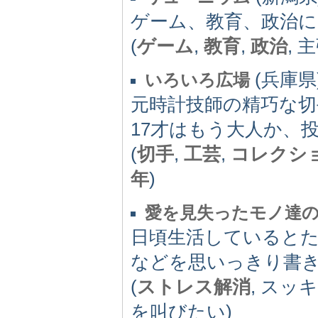
ゲーム、教育、政治
(
ゲーム
,
教育
,
政治
, 
(兵庫県) 
いろいろ広場
元時計技師の精巧な切
17才はもう大人か、
(
切手
,
工芸
,
コレクシ
年
)
愛を見失ったモノ達
日頃生活していると
などを思いっきり書
(
ストレス解消
, スッ
を叫びたい)