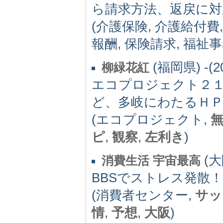
ら請求方法、返戻に対
(介護保険, 介護給付費
報酬, 保険請求, 福祉
(福岡県) -(2
柳緑花紅
エコプロジェクト２
ど、多岐にわたるＨ
(エコプロジェクト,
ピ
,
観察
,
左利き
)
(大阪
消費生活 宇宙最高
BBSでストレス発散
(消費者センター,
サッ
情
,
予想
,
大阪
)