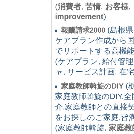
(
消費者
,
苦情
,
お客様
improvement
)
(島根県) 
報酬請求2000
ケアプラン作成から国
でサポートする高機
(ケアプラン, 給付管理
ャ, サービス計画, 
(栃
家庭教師斡旋のDIY
家庭教師斡旋のDIY.
介.家庭教師との直接
をお探しのご家庭,皆
(家庭教師斡旋,
家庭教