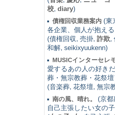
校
,
diary
)
(東京
債権回収業務案内
各企業、個人が抱える
(債権回収, 売掛,
詐欺
,
和解, seikixyuukenn)
MUSICインターセレ
愛するあの人の好き
葬・無宗教葬・花祭壇ア
(音楽葬, 花祭壇, 無宗
(京都府
南の風、晴れ。
自己主張したい女の子