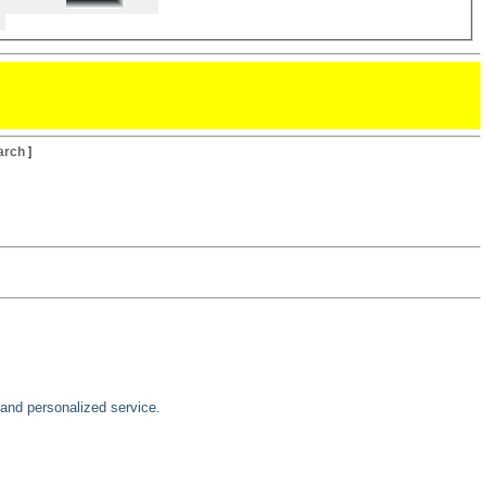
arch
]
 and personalized service.