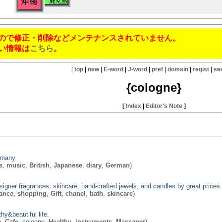
ので修正・削除などメンテナンスされていません。
い情報は
こちら
。
[
top
|
new
|
E-word
|
J-word
|
pref
|
domain
|
regist
|
se
{cologne}
[
Index
|
Editor's Note
]
rmany
s
,
music
,
British
,
Japanese
,
diary
,
German
)
igner fragrances, skincare, hand-crafted jewels, and candles by great prices
ance
,
shopping
,
Gift
,
chanel
,
bath
,
skincare
)
hy&beautiful life.
o,
Cafe
, cologne,
Healthy
,
instruments
,
Massager
)