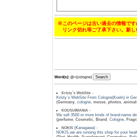
※このページは古い過去の情報です
リンク切れ等ご了承下さい。新し
Word(s):
@
={cologne}
-
Kristy`s WebSite
Kristy`s WebSite From Cologne(Koeln) in Ge
(
Germany
, cologne,
messe
,
photos
,
animal
-
KOUSUIMANIA
We sell 3500 or more kinds of brand-name des
(
perfume
,
Cosmetic
,
Brand
, Cologne,
Fragr
(Kanagawa) -
NOKIS
NOKIS,we are running this shop for your healt
(
Diet
,
Health
,
Supplement
,
Cosmetics
, Bef