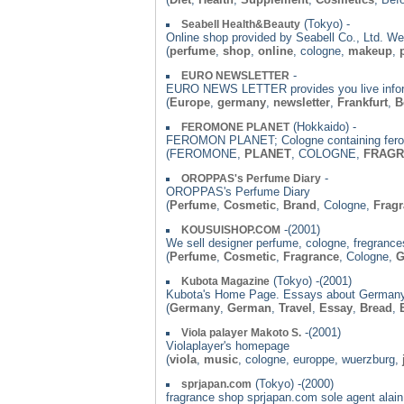
(Tokyo) -
Seabell Health&Beauty
Online shop provided by Seabell Co., Ltd. We'r
(
perfume
,
shop
,
online
, cologne,
makeup
,
-
EURO NEWSLETTER
EURO NEWS LETTER provides you live informat
(
Europe
,
germany
,
newsletter
,
Frankfurt
,
B
(Hokkaido) -
FEROMONE PLANET
FEROMON PLANET; Cologne containing ferom
(FEROMONE,
PLANET
, COLOGNE,
FRAGR
-
OROPPAS's Perfume Diary
OROPPAS's Perfume Diary
(
Perfume
,
Cosmetic
,
Brand
, Cologne,
Frag
-(2001)
KOUSUISHOP.COM
We sell designer perfume, cologne, fregrances
(
Perfume
,
Cosmetic
,
Fragrance
, Cologne,
G
(Tokyo) -(2001)
Kubota Magazine
Kubota's Home Page. Essays about Germany
(
Germany
,
German
,
Travel
,
Essay
,
Bread
,
-(2001)
Viola palayer Makoto S.
Violaplayer's homepage
(
viola
,
music
, cologne, europpe, wuerzburg,
(Tokyo) -(2000)
sprjapan.com
fragrance shop sprjapan.com sole agent alai