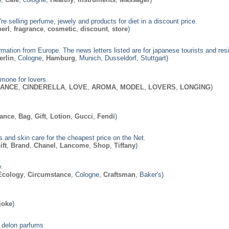
e selling perfume, jewely and products for diet in a discount price.
perl
,
fragrance
,
cosmetic
,
discount
,
store
)
ion from Europe. The news letters listed are for japanese tourists and resi
erlin
, Cologne,
Hamburg
, Munich, Dusseldorf, Stuttgart)
one for lovers.
ANCE
,
CINDERELLA
,
LOVE
,
AROMA
,
MODEL
,
LOVERS
,
LONGING
)
rance
,
Bag
,
Gift
,
Lotion
,
Gucci
,
Fendi
)
 and skin care for the cheapest price on the Net.
ift
,
Brand
,
Chanel
,
Lancome
,
Shop
,
Tiffany
)
.
Ecology
,
Circumstance
, Cologne,
Craftsman
, Baker's)
joke
)
n delon parfums