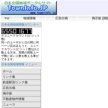
top
地域情報
広告出稿
掲示板
[
雑
日本全国地域情報カウンター
※ユニークカウント(ビジット
数)
同一のユーザが１日の間に何
ページ読み込もうと、ユニー
クカウント(ビジット数)は1と
数える方法。実際の閲覧ユー
ザ数に近い人数を数える事が
できます。
日本全国地域情報 メニュー
ホーム
リンク集
鉄道駅別リンク集
広告出稿
掲示板
不動産物件情報
ニュース