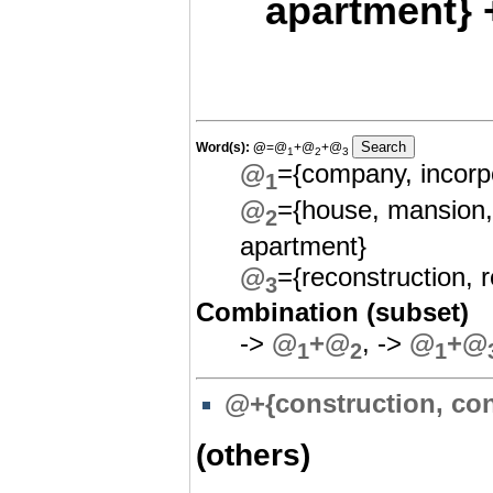
apartment} +
Word(s):
@
=@
+@
+@
1
2
3
@
={company, incorpo
1
@
={house, mansion,
2
apartment}
@
={reconstruction, r
3
Combination (subset)
->
@
+@
, ->
@
+@
1
2
1
@+{construction, con
(others)