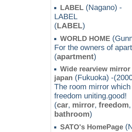
(Nagano) -
LABEL
LABEL
(
LABEL
)
(Gunm
WORLD HOME
For the owners of apa
(
apartment
)
Wide rearview mirro
(Fukuoka) -(2000
japan
The room mirror which 
freedom uniting.good!
(
car
,
mirror
,
freedom
bathroom
)
(N
SATO's HomePage