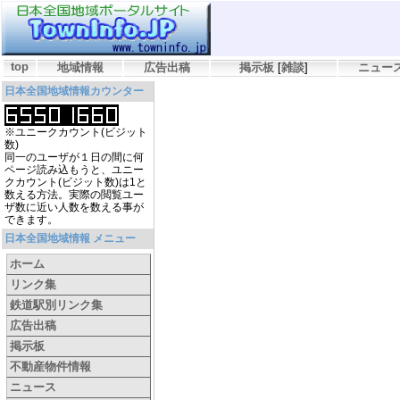
top
地域情報
広告出稿
掲示板
[
雑談
]
ニュー
日本全国地域情報カウンター
※ユニークカウント(ビジット
数)
同一のユーザが１日の間に何
ページ読み込もうと、ユニー
クカウント(ビジット数)は1と
数える方法。実際の閲覧ユー
ザ数に近い人数を数える事が
できます。
日本全国地域情報 メニュー
ホーム
リンク集
鉄道駅別リンク集
広告出稿
掲示板
不動産物件情報
ニュース