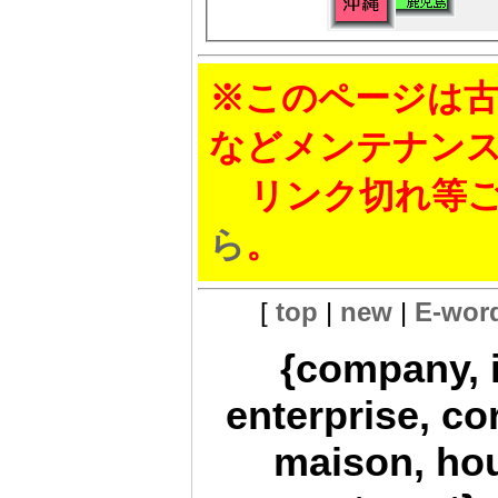
※このページは古
などメンテナン
リンク切れ等ご
ら
。
[
top
|
new
|
E-wor
{company, i
enterprise, co
maison, hou