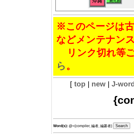
※このページは古
などメンテナン
リンク切れ等ご
ら
。
[
top
|
new
|
J-wor
{co
Word(s):
@
={compiler, 編者, 編纂者}