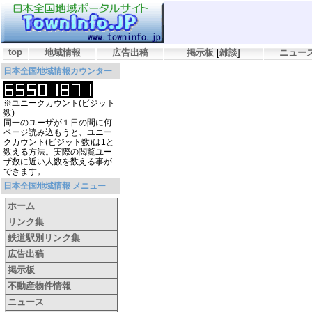
top
地域情報
広告出稿
掲示板
[
雑談
]
ニュー
日本全国地域情報カウンター
※ユニークカウント(ビジット
数)
同一のユーザが１日の間に何
ページ読み込もうと、ユニー
クカウント(ビジット数)は1と
数える方法。実際の閲覧ユー
ザ数に近い人数を数える事が
できます。
日本全国地域情報 メニュー
ホーム
リンク集
鉄道駅別リンク集
広告出稿
掲示板
不動産物件情報
ニュース