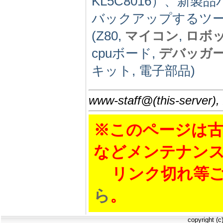
KL5C8016）、新
バックアップするツール
(Z80,
マイコン
,
ロボ
cpuボード,
デバッガ
キット, 電子部品)
www-staff@(this-server),
※このページは古
などメンテナン
リンク切れ等ご
ら
。
copyright (c