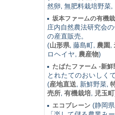
然卵, 無肥料栽培野菜, 
坂本ファームの有機栽
庄内自然農法研究会の
の産直販売。
(
山形県
, 藤島町,
農園
,
ロヘイヤ,
農産物
)
たばたファーム -新鮮
とれたてのおいしく
(
産地直送
, 新鮮野菜,
売所
,
有機栽培
,
児玉町
(静岡県)
エコブレーン
「楽して儲る農業み