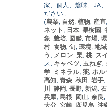
家、個人、趣味、JA
ださい。
(
農業
,
自然
,
植物
,
産直
ネット
,
日本
,
果樹園
,
象
,
栽培
,
図鑑
,
市場
,
環
村
,
食物
,
旬
,
環境
,
地域
う
,
メロン
,
梨
,
桃
,
ス
ス,
キャベツ
,
玉ねぎ
,
学
,
ミネラル
,
薬
,
ホル
高知
,
青森
,
秋田
,
岩手
,
川
,
静岡
,
長野
,
新潟
,
石
兵庫
,
島根
,
岡山
,
奈良
,
大分
,
宮崎
,
鹿児島
,
沖