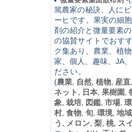
篤農家の秘訣、人にビ
ーヒです。果実の細胞
剤の紹介と微量要素の
の協賛サイトでおす
ク集あり、農業、植物
家、個人、趣味、JA
ださい。
(
農業
,
自然
,
植物
,
産直
ネット
,
日本
,
果樹園
,
象
,
栽培
,
図鑑
,
市場
,
環
村
,
食物
,
旬
,
環境
,
地域
う
,
メロン
,
梨
,
桃
,
ス