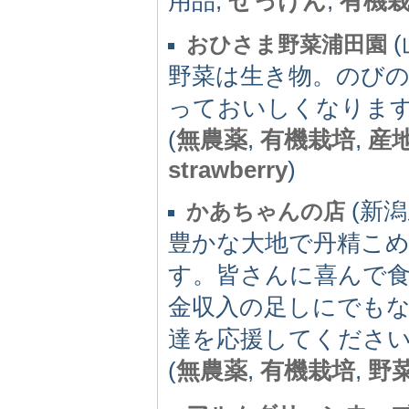
用品,
せっけん
,
有機
(
おひさま野菜浦田園
野菜は生き物。のび
っておいしくなりま
(
無農薬
,
有機栽培
,
産
strawberry
)
(新潟県
かあちゃんの店
豊かな大地で丹精こめ
す。皆さんに喜んで
金収入の足しにでもな
達を応援してくださ
(
無農薬
,
有機栽培
,
野