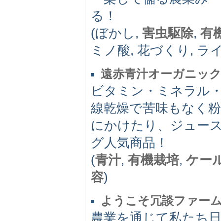
る！
(ぼかし,
害虫駆除
,
有
ミノ酸, 花づくり, ラ
遠赤青汁オーガニッ
ビタミン・ミネラル
線乾燥で苦味もなく
にかけたり、ジュー
グ人気商品！
(
青汁
,
有機栽培
,
ケー
容
)
ようこそ冗談ファー
農業を通じて私たち