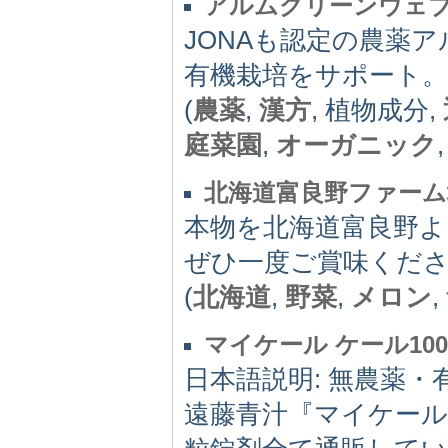
アルムグリーンウェ
JONAも認定の農薬
有機栽培をサポート。
(
農薬
,
漢方
, 植物成分,
庭菜園
,
オーガニック
北海道富良野ファーム
本物を北海道富良野よ
ぜひ一度ご賞味くだ
(
北海道
,
野菜
,
メロン
,
マイケール ケール10
日本語説明: 無農薬・
遠藤青汁『マイケール