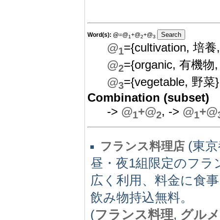
Word(s):
@
=@
+@
+@
1
2
3
@
={cultivation, 培養
1
@
={organic, 有機物,
2
@
={vegetable, 野菜}
3
Combination (subset)
->
@
+@
, ->
@
+@
1
2
1
(東京都
フランス料理店
昼・夜1組限定のフラ
広く利用、料金に食
飲み物持込無料。
(
フランス料理
,
グルメ