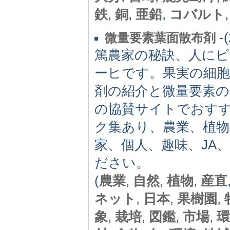
鉄
,
銅
,
亜鉛
,
コバルト
-(
微量要素葉面散布剤
篤農家の秘訣、人にビ
ーヒです。果実の細胞
剤の紹介と微量要素の
の協賛サイトでおす
ク集あり、農業、植物
家、個人、趣味、JA
ださい。
(
農業
,
自然
,
植物
,
産直
ネット
,
日本
,
果樹園
,
象
,
栽培
,
図鑑
,
市場
,
環