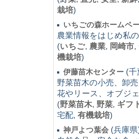
栽培
)
いちごの森ホームペ
農業情報をはじめ私
(
いちご
,
農業
,
岡崎市
機栽培
)
(千葉
伊藤苗木センター
野菜苗木の小売、卸売
花やリース、オブジ
(
野菜苗木
,
野菜
,
ギフ
宅配,
有機栽培
)
(兵庫県) 
神戸よつ葉会