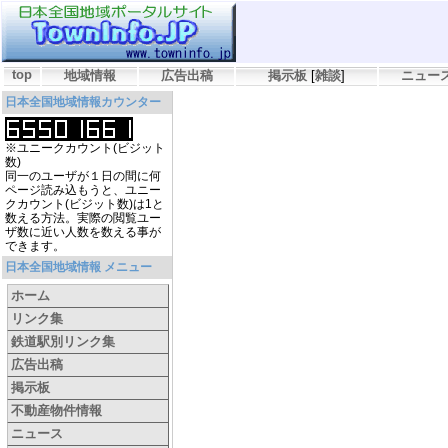
top
地域情報
広告出稿
掲示板
[
雑談
]
ニュー
日本全国地域情報カウンター
※ユニークカウント(ビジット
数)
同一のユーザが１日の間に何
ページ読み込もうと、ユニー
クカウント(ビジット数)は1と
数える方法。実際の閲覧ユー
ザ数に近い人数を数える事が
できます。
日本全国地域情報 メニュー
ホーム
リンク集
鉄道駅別リンク集
広告出稿
掲示板
不動産物件情報
ニュース