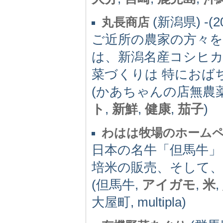
(新潟県) -(2
丸長商店
ご近所の農家の方々を
は、新潟名産コシヒ
菜づくりは 特におば
(かあちゃんの店無農薬
ト
,
新鮮
,
健康
,
茄子
)
わはは牧場のホーム
日本の名牛「但馬牛」
培米の販売、そして、
(但馬牛,
アイガモ
,
米
,
大屋町, multipla)