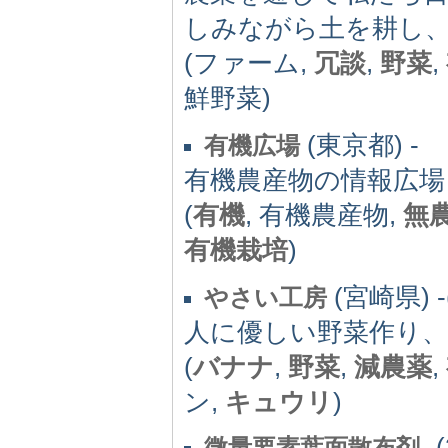
しみながら土を耕し
(ファーム,
冗談
,
野菜
,
鮮野菜)
(東京都) -
有機広場
有機農産物の情報広場
(
有機
, 有機農産物,
無
有機栽培
)
(宮崎県) -(
やさい工房
人に優しい野菜作り
(
バナナ
,
野菜
,
減農薬
,
ン,
キュウリ
)
-(
微量要素葉面散布剤