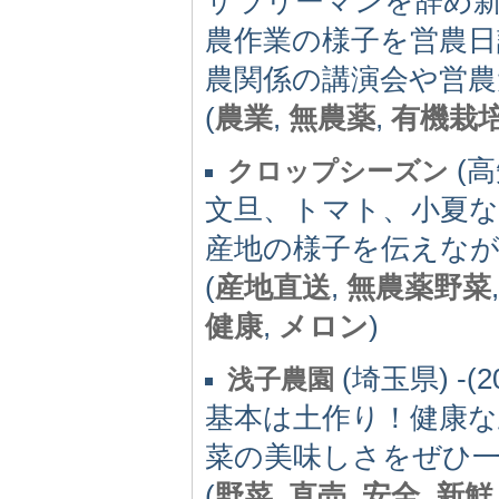
サラリーマンを辞め新
農作業の様子を営農
農関係の講演会や営農
(
農業
,
無農薬
,
有機栽
(高知
クロップシーズン
文旦、トマト、小夏な
産地の様子を伝えなが
(
産地直送
,
無農薬野菜
健康
,
メロン
)
(埼玉県) -(2
浅子農園
基本は土作り！健康
菜の美味しさをぜひ
(
野菜
,
直売
,
安全
,
新鮮