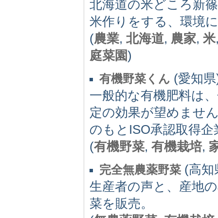
北海道の米どころ新篠
米作りをする、環境
(
農業
,
北海道
,
農家
,
米
庭菜園
)
(愛知県) 
有機野菜くん
一般的な有機肥料は
定の効果が望めません
のもとISO承認取得
(
有機野菜
,
有機栽培
,
(高知県)
完全無農薬野菜
生産者の声と、産地
菜を販売。