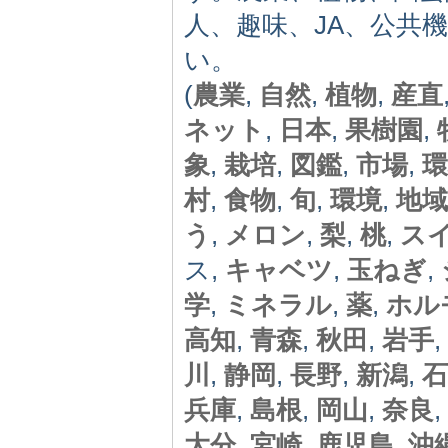
人、趣味、JA、公共
い。
(
農業
,
自然
,
植物
,
産直
ネット
,
日本
,
果樹園
,
象
,
栽培
,
図鑑
,
市場
,
環
村
,
食物
,
旬
,
環境
,
地域
う
,
メロン
,
梨
,
桃
,
ス
ス,
キャベツ
,
玉ねぎ
,
学
,
ミネラル
,
薬
,
ホル
高知
,
青森
,
秋田
,
岩手
,
川
,
静岡
,
長野
,
新潟
,
石
兵庫
,
島根
,
岡山
,
奈良
,
大分
,
宮崎
,
鹿児島
,
沖