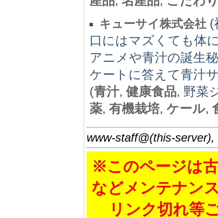
産品
,
名産品
,
こだわ
(
キューサイ株式会社
口にはマズくても体に
アニメや青汁の誕生秘話
ケートに答えて青汁サ
(
青汁
,
健康食品
, 野菜
薬
,
有機栽培
,
ケール
,
www-staff@(this-server),
※このページは古
などメンテナン
リンク切れ等ご