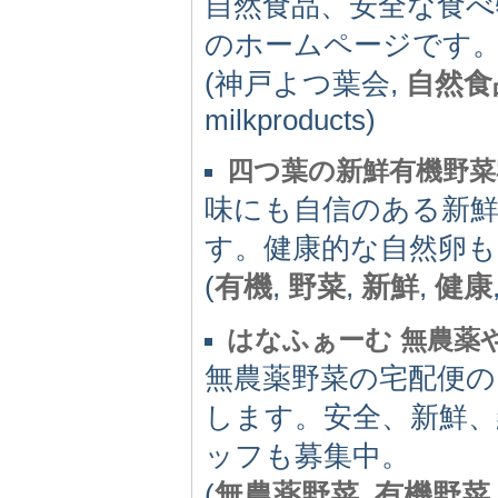
自然食品、安全な食べ
のホームページです
(神戸よつ葉会,
自然食
milkproducts)
四つ葉の新鮮有機野菜
味にも自信のある新
す。健康的な自然卵
(
有機
,
野菜
,
新鮮
,
健康
はなふぁーむ 無農薬
無農薬野菜の宅配便の
します。安全、新鮮、
ッフも募集中。
(
無農薬野菜
,
有機野菜