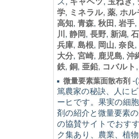
ス,
キャベツ
,
玉ねぎ
,
学
,
ミネラル
,
薬
,
ホル
高知
,
青森
,
秋田
,
岩手
,
川
,
静岡
,
長野
,
新潟
,
石
兵庫
,
島根
,
岡山
,
奈良
,
大分
,
宮崎
,
鹿児島
,
沖
鉄
,
銅
,
亜鉛
,
コバルト
-(
微量要素葉面散布剤
篤農家の秘訣、人にビ
ーヒです。果実の細胞
剤の紹介と微量要素の
の協賛サイトでおす
ク集あり、農業、植物