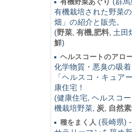
(群馬県
有機野菜あぐり
有機栽培された野菜の
畑」の紹介と販売。
(
野菜
,
有機,肥料
, 土田
鮮
)
ヘルスコートのアロ
化学物質・悪臭の吸着
「ヘルスコ・キュア
康住宅！
(健康住宅, ヘルスコ
機栽培野菜,
炭
,
自然素
(長崎県) -(
種をまく人