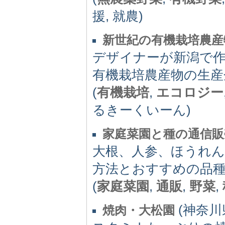
援, 就農)
新世紀の有機栽培農産
デザイナーが新潟で
有機栽培農産物の生産
(
有機栽培
,
エコロジー
るきーくいーん)
家庭菜園と種の通信販
大根、人参、ほうれ
方法とおすすめの品種
(
家庭菜園
,
通販
,
野菜
,
(神奈川県)
焼肉・大松園