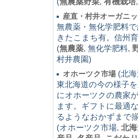
(
無農薬野菜
,
有機栽培
産直・村井オーガニッ
無農薬・無化学肥料で
きたこまち有。信州育
(
無農薬
, 無化学肥料,
村井農園)
(北海道
オホーツク市場
東北海道の今の様子を
にオホーツクの農家
ます。ギフトに最適
るようなおかずまで
(オホーツク市場,
北海