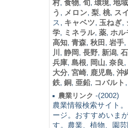
村
,
食物
,
旬
,
環境
,
地域
う
,
メロン
,
梨
,
桃
,
ス
ス,
キャベツ
,
玉ねぎ
,
学
,
ミネラル
,
薬
,
ホル
高知
,
青森
,
秋田
,
岩手
,
川
,
静岡
,
長野
,
新潟
,
石
兵庫
,
島根
,
岡山
,
奈良
,
大分
,
宮崎
,
鹿児島
,
沖
鉄
,
銅
,
亜鉛
,
コバルト
-(2002)
農業リンク
農業情報検索サイト
ージ。おすすめいま
す。農業、植物、園芸