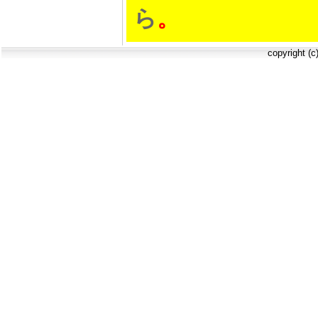
ら
。
copyright (c