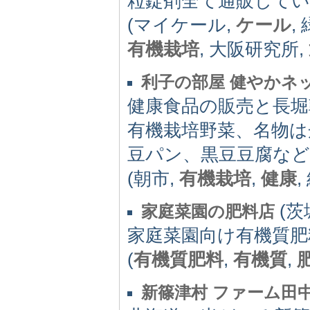
粒錠剤全て通販して
(マイケール,
ケール
,
有機栽培
, 大阪研究所,
利子の部屋 健やかネ
健康食品の販売と長堀
有機栽培野菜、名物は
豆パン、黒豆豆腐など
(朝市,
有機栽培
,
健康
,
(茨城
家庭菜園の肥料店
家庭菜園向け有機質肥
(
有機質肥料
,
有機質
,
新篠津村 ファーム田