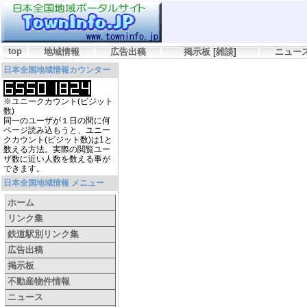
top
地域情報
広告出稿
掲示板
[
雑談
]
ニュー
日本全国地域情報カウンター
※ユニークカウント(ビジット
数)
同一のユーザが１日の間に何
ページ読み込もうと、ユニー
クカウント(ビジット数)は1と
数える方法。実際の閲覧ユー
ザ数に近い人数を数える事が
できます。
日本全国地域情報 メニュー
ホーム
リンク集
鉄道駅別リンク集
広告出稿
掲示板
不動産物件情報
ニュース