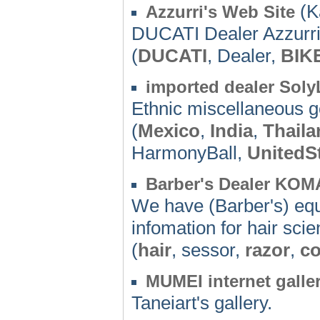
(K
Azzurri's Web Site
DUCATI Dealer Azzurr
(
DUCATI
, Dealer,
BIK
imported dealer Sol
Ethnic miscellaneous 
(
Mexico
,
India
,
Thaila
HarmonyBall,
UnitedS
Barber's Dealer KO
We have (Barber's) eq
infomation for hair sci
(
hair
, sessor,
razor
,
co
MUMEI internet galle
Taneiart's gallery.