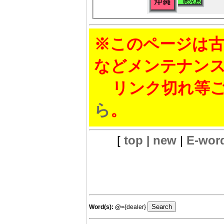
※このページは古
などメンテナン
リンク切れ等ご
ら
。
[
top
|
new
|
E-wor
Word(s):
@
={dealer}