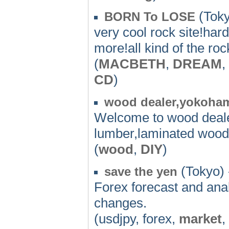
(Toky
BORN To LOSE
very cool rock site!ha
more!all kind of the ro
(
MACBETH
,
DREAM
,
CD
)
wood dealer,yokoha
Welcome to wood deal
lumber,laminated wood,
(
wood
,
DIY
)
(Tokyo) 
save the yen
Forex forecast and ana
changes.
(usdjpy, forex,
market
,