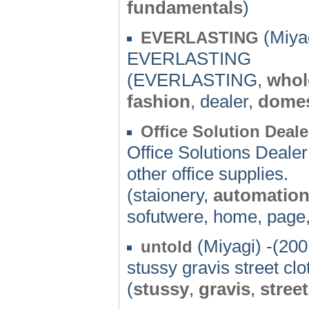
fundamentals
)
(Miyag
EVERLASTING
EVERLASTING
(EVERLASTING,
whol
fashion
, dealer,
domes
Office Solution De
Office Solutions Dealer 
other office supplies.
(staionery,
automatio
sofutwere, home, page
(Miyagi) -(200
untold
stussy gravis street cl
(
stussy
,
gravis
,
street