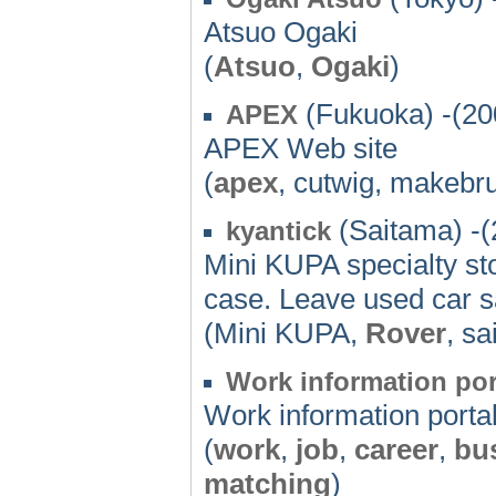
Atsuo Ogaki
(
Atsuo
,
Ogaki
)
(Fukuoka) -(20
APEX
APEX Web site
(
apex
, cutwig, makebr
(Saitama) -(
kyantick
Mini KUPA specialty st
case. Leave used car sa
(Mini KUPA,
Rover
, s
Work information port
Work information portal
(
work
,
job
,
career
,
bu
matching
)