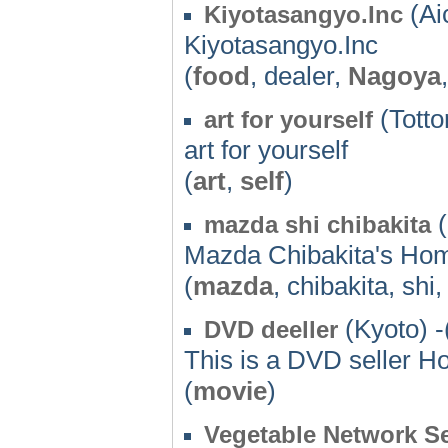
(Ai
Kiyotasangyo.Inc
Kiyotasangyo.Inc
(
food
, dealer,
Nagoya
(Totto
art for yourself
art for yourself
(
art
,
self
)
(
mazda shi chibakita
Mazda Chibakita's Ho
(
mazda
, chibakita, shi
(Kyoto) -
DVD deeller
This is a DVD seller 
(
movie
)
Vegetable Network Se