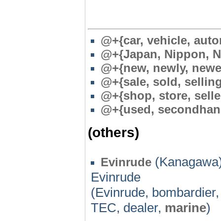
@+{car, vehicle, aut
@
+{Japan, Nippon, N
@
+{new, newly, newes
@+{sale, sold, selling
@
+{shop, store, selle
@+{used, secondhan
(others)
(Kanagawa)
Evinrude
Evinrude
(Evinrude, bombardier, b
TEC, dealer,
marine
)