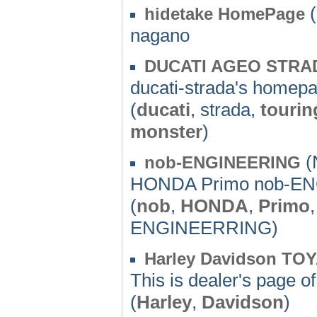
(
hidetake HomePage
nagano
DUCATI AGEO STRA
ducati-strada's homep
(
ducati
, strada,
tourin
monster
)
(
nob-ENGINEERING
HONDA Primo nob-E
(
nob
,
HONDA
,
Primo
ENGINEERRING)
Harley Davidson TO
This is dealer's page 
(
Harley
,
Davidson
)