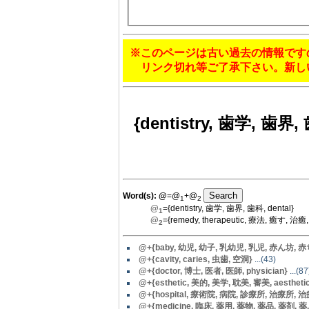
※このページは古い過去の情報です
リンク切れ等ご了承下さい。新し
{dentistry, 歯学, 歯界,
Word(s):
@
=@
+@
1
2
@
={dentistry, 歯学, 歯界, 歯科, dental}
1
@
={remedy, therapeutic, 療法, 癒す, 治癒, 
2
@+{baby, 幼児, 幼子, 乳幼児, 乳児, 赤ん坊, 赤ちゃん, 
@
+{cavity, caries, 虫歯, 空洞}
...(43)
@+{doctor, 博士, 医者, 医師, physician}
...(87
@+{esthetic, 美的, 美学, 耽美, 審美, aesthetics
@+{hospital, 療術院, 病院, 診療所, 治療所, 治療院
@+{medicine, 臨床, 薬用, 薬物, 薬品, 薬剤, 薬, 化学品