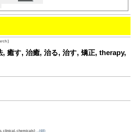
arch
]
, 療法, 癒す, 治癒, 治る, 治す, 矯正, therapy,
linical, chemicals}
...(48)