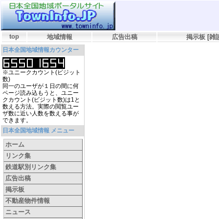
top
地域情報
広告出稿
掲示板
[
雑
日本全国地域情報カウンター
※ユニークカウント(ビジット
数)
同一のユーザが１日の間に何
ページ読み込もうと、ユニー
クカウント(ビジット数)は1と
数える方法。実際の閲覧ユー
ザ数に近い人数を数える事が
できます。
日本全国地域情報 メニュー
ホーム
リンク集
鉄道駅別リンク集
広告出稿
掲示板
不動産物件情報
ニュース