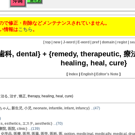
ので修正・削除などメンテナンスされていません。
い情報は
こちら
。
[
top
|
new
|
J-word
|
E-word
|
pref
|
domain
|
regist
|
se
 歯科, dental} + {remedy, therapeutic
healing, heal, cure}
[
Index
|
English
|
Editor's Note
]
治る, 治す, 矯正, therapy, healing, heal, cure}
新生児, 小児, neonate, infantile, infant, infancy}
...(47)
)
, esthetics, エステ, aesthetic}
...(70)
, 医院, clinic}
...(139)
, 医療, 医用, 医薬, 医学, 医科, 医, potion, medicinal, medically, medical, drug, c