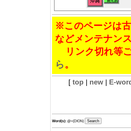
※このページは古
などメンテナン
リンク切れ等ご
ら
。
[
top
|
new
|
E-wor
Word(s):
@
={DION}