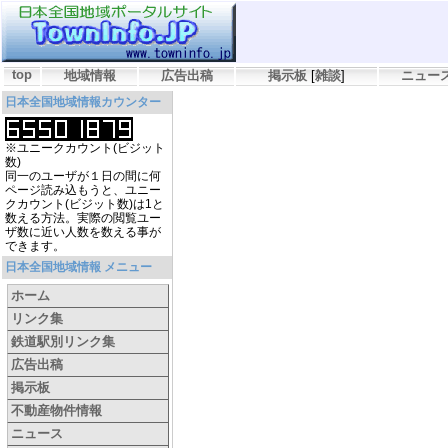
top
地域情報
広告出稿
掲示板
[
雑談
]
ニュー
日本全国地域情報カウンター
※ユニークカウント(ビジット
数)
同一のユーザが１日の間に何
ページ読み込もうと、ユニー
クカウント(ビジット数)は1と
数える方法。実際の閲覧ユー
ザ数に近い人数を数える事が
できます。
日本全国地域情報 メニュー
ホーム
リンク集
鉄道駅別リンク集
広告出稿
掲示板
不動産物件情報
ニュース