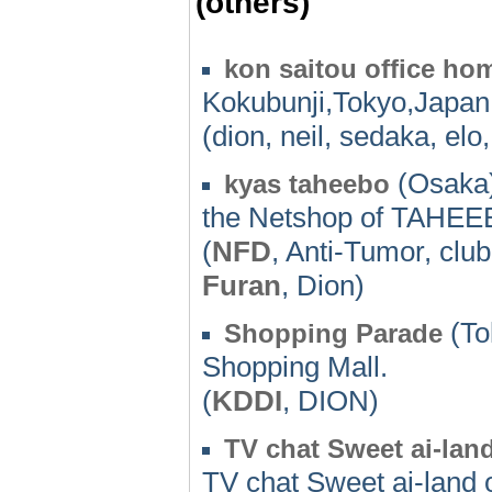
(others)
kon saitou office h
Kokubunji,Tokyo,Japan
(dion, neil, sedaka, elo,
(Osaka)
kyas taheebo
the Netshop of TAHEE
(
NFD
, Anti-Tumor, clu
Furan
, Dion)
(To
Shopping Parade
Shopping Mall.
(
KDDI
, DION)
TV chat Sweet ai-lan
TV chat Sweet ai-land o