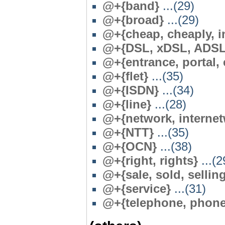
@
+{band}
...(29)
@
+{broad}
...(29)
@
+{cheap, cheaply, 
@
+{DSL, xDSL, ADSL
@
+{entrance, portal, 
@
+{flet}
...(35)
@
+{ISDN}
...(34)
@
+{line}
...(28)
@
+{network, internet
@
+{NTT}
...(35)
@
+{OCN}
...(38)
@
+{right, rights}
...(2
@
+{sale, sold, sellin
@
+{service}
...(31)
@
+{telephone, phone