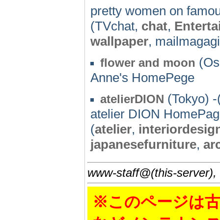
pretty women on famou
(TVchat,
chat
,
Entert
wallpaper
, mailmagag
(Os
flower and moon
Anne's HomePege
(Tokyo) -
atelierDION
atelier DION HomePag
(
atelier
,
interiordesig
japanesefurniture
,
ar
www-staff@(this-server),
※このページは古