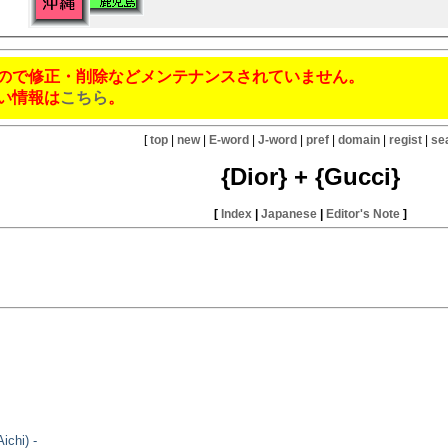
ので修正・削除などメンテナンスされていません。
い情報は
こちら
。
[
top
|
new
|
E-word
|
J-word
|
pref
|
domain
|
regist
|
se
{Dior} + {Gucci}
[
Index
|
Japanese
|
Editor's Note
]
ichi) -