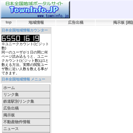
top
地域情報
広告出稿
掲示板
[
雑
日本全国地域情報カウンター
※ユニークカウント(ビジット
数)
同一のユーザが１日の間に何
ページ読み込もうと、ユニー
クカウント(ビジット数)は1と
数える方法。実際の閲覧ユー
ザ数に近い人数を数える事が
できます。
日本全国地域情報 メニュー
ホーム
リンク集
鉄道駅別リンク集
広告出稿
掲示板
不動産物件情報
ニュース