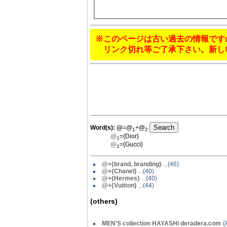
※このページは古い過去の情報です
リンク切れ等ご了承下さい。新し
Word(s):
@
=@
+@
1
2
@
={Dior}
1
@
={Gucci}
2
@+{brand, branding}
...(46)
@
+{Chanel}
...(40)
@
+{Hermes}
...(40)
@+{Vuitton}
...(44)
(others)
(A
MEN'S collection HAYASHI deradera.com