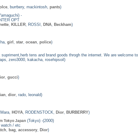
olce
, burrbery, mackintosh,
pants
)
amaguchi) -
INTER OPT
nette
,
KILLER
, ROSSI,
DNA
,
Beckham
)
cha,
girl
,
star
,
ocean
,
police
)
t supriment,herb tens and brand goods throgh the internet. We are welcome to 
gaps, zero3000, kakacha, rosehipsoil)
ior
,
gucci
)
ian
,
dior
, rado, leonald)
xMara,
HOYA
, RODENSTOCK,
Dior
,
BURBERRY
)
(Tokyo) -(2000)
rom Tokyo Japan
 watch / etc
tch
,
bag
,
accessory
,
Dior
)