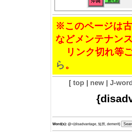
※このページは古
などメンテナン
リンク切れ等ご
ら
。
[
top
|
new
|
J-wor
{disad
Word(s):
@
={disadvantage, 短所, demerit}