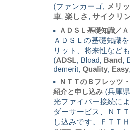
(ファンカーゴ,
メリ
車
,
楽しさ
,
サイクリ
ＡＤＳＬ基礎知識／Ａ
ＡＤＳＬの基礎知識
リット、将来性など
(
ADSL
, Bload,
Band
, 
demerit,
Quality
,
Easy
ＮＴＴのＢフレッツ
(兵庫県)
紹介と申し込み
光ファイバー接続に
ダーサービス、ＮＴ
し込みです。ＦＴＴ