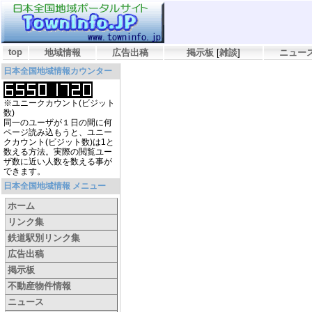
top
地域情報
広告出稿
掲示板
[
雑談
]
ニュー
日本全国地域情報カウンター
※ユニークカウント(ビジット
数)
同一のユーザが１日の間に何
ページ読み込もうと、ユニー
クカウント(ビジット数)は1と
数える方法。実際の閲覧ユー
ザ数に近い人数を数える事が
できます。
日本全国地域情報 メニュー
ホーム
リンク集
鉄道駅別リンク集
広告出稿
掲示板
不動産物件情報
ニュース