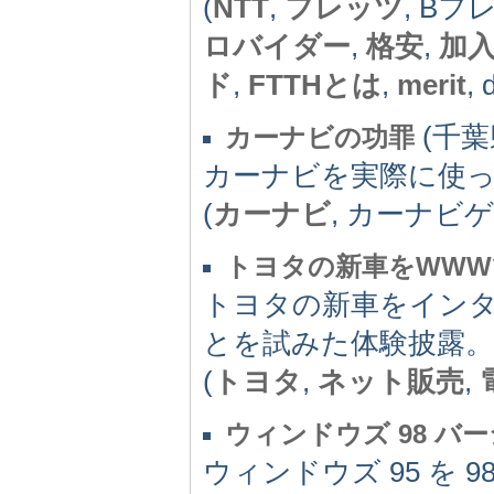
(
NTT
,
フレッツ
, Bフ
ロバイダー
,
格安
,
加
ド
,
FTTHとは
,
merit
, 
(千葉県
カーナビの功罪
カーナビを実際に使
(
カーナビ
, カーナビ
トヨタの新車をWWW
トヨタの新車をイン
とを試みた体験披露。
(
トヨタ
,
ネット販売
,
ウィンドウズ 98 バ
ウィンドウズ 95 を