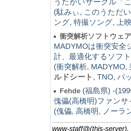
うたかいサークル「
(駄みぃ, このうただい
ング, 特撮ソング, 上映
衝突解析ソフトウェア
MADYMOは衝突安
計、最適化するソフ
(衝突解析, MADYMO
ルドシート
, TNO,
(福島県) -(199
Fehde
傀儡(高橋明)ファン
(傀儡, 高橋明, ノーラン
www-staff@(this-server),