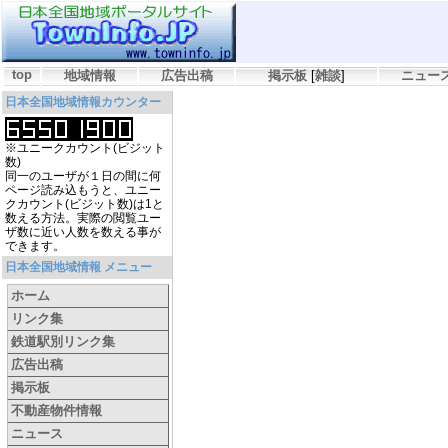
top
地域情報
広告出稿
掲示板
[
雑談
]
ニュー
日本全国地域情報カウンター
※ユニークカウント(ビジット
数)
同一のユーザが１日の間に何
ページ読み込もうと、ユニー
クカウント(ビジット数)は1と
数える方法。実際の閲覧ユー
ザ数に近い人数を数える事が
できます。
日本全国地域情報 メニュー
ホーム
リンク集
鉄道駅別リンク集
広告出稿
掲示板
不動産物件情報
ニュース