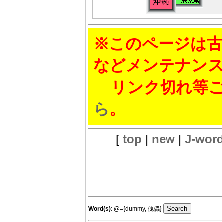
※このページは古
などメンテナン
リンク切れ等ご
ら
。
[
top
|
new
|
J-wor
Word(s):
@
={dummy, 傀儡}