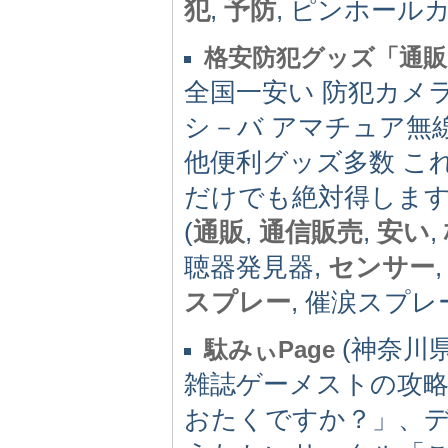
犯
,
予防
, ピンホール
格安防犯グッズ「通販
全国一安い 防犯カメラ
シ－バ アマチュア無
他便利グッズ多数 こ
だけでも絶対得しま
(
通販
,
通信販売
,
安い
,
聴器発見器,
センサー
スプレー
, 催涙スプレ
(神奈川県) 
駄みぃPage
雑誌ゲーメストの攻
おたくですか？」、