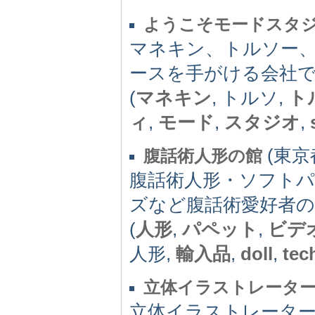
ようこそモードスタ
マネキン、トルソー
ースを手がける会社
(
マネキン
, トルソ,
ト
ィ
,
モード
,
スタジオ
,
(東京都
腹話術人形の館
腹話術人形・ソフト
ズなど腹話術愛好者
(
人形
,
パペット
,
ビデ
人形,
輸入品
,
doll
,
tec
立体イラストレータ
立体イラストレータ