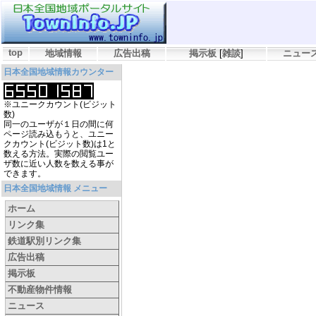
top
地域情報
広告出稿
掲示板
[
雑談
]
ニュー
日本全国地域情報カウンター
※ユニークカウント(ビジット
数)
同一のユーザが１日の間に何
ページ読み込もうと、ユニー
クカウント(ビジット数)は1と
数える方法。実際の閲覧ユー
ザ数に近い人数を数える事が
できます。
日本全国地域情報 メニュー
ホーム
リンク集
鉄道駅別リンク集
広告出稿
掲示板
不動産物件情報
ニュース