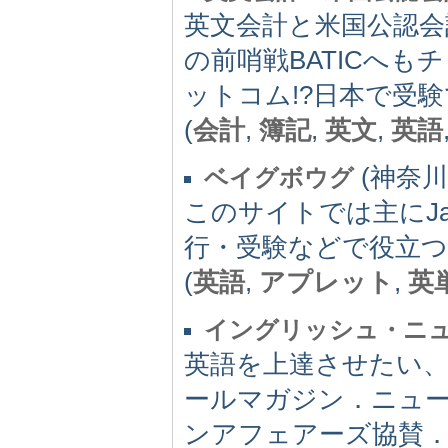
英文会計と米国公認会計
の前哨戦BATICへ
ットコム!?日本で受
(
会計
,
簿記
,
英文
,
英語
(神奈川県)
ベイグボウグ
このサイトでは主にJa
行・受験などで役立
(
英語
,
アプレット
,
英
イングリッシュ・ニ
英語を上達させたい
ールマガジン．ニュ
ンアフェアーズ協賛