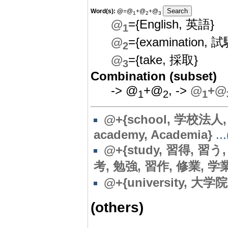
Word(s):
@
=@
+@
+@
1
2
3
@
={English, 英語}
1
@
={examination, 
2
@
={take, 採取}
3
Combination (subset)
-> @
+@
, ->
@
+@
1
2
1
@+{school, 学校法人, 
academy, Academia}
...
@+{study, 習得, 習う
考, 勉強, 習作, 修業, 学
@+{university, 大学
(others)