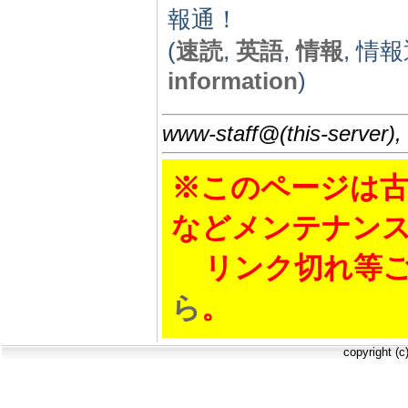
報通！
(
速読
,
英語
,
情報
, 情報
information
)
www-staff@(this-server),
※このページは古
などメンテナン
リンク切れ等ご
ら
。
copyright (c