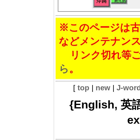
※このページは古
などメンテナン
リンク切れ等ご
ら
。
[
top
|
new
|
J-wor
{English, 英
ex