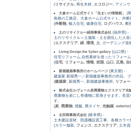
(
リサイクル
, 再生木材,
エコロジー
, アイン
(島
大倉ホーム公式サイト「住まいの情報館」
島根の工務店、大倉ホーム公式サイト。外断
(
外断熱
, 輸入住宅, 健康住宅,
ログハウス
, 
(福井県) -
土のリサイクルー緑商事株式会社
土のリサイクル＝土舗装・土を固化した人造
(
エクステリア
,
緑
,
環境
,
土
, ガーデニング資材
(山口県) -
Living Design the Syber-gallary
住宅リフォーム,自然素材を使ったリフォーム
(
住宅
,
リフォーム
,
情報
,
岩国
,
山口
,
広島
,
自
(東京都) -
新堀建築事務所のホームページ
建築家 新堀秀一／新堀建築事務所の作品、
(
建築家
, 新堀秀一, 新堀建築事務所,
リフォー
株式会社ルヴェール炭廃棄物エクステリア光
廃棄物を炭にし有価物に変身させます。良質
す。
(
炭
,
廃棄物
, 残飯, 廃タイヤ,
光触媒
,
exterior
)
(岐阜県) -
太田商事株式会社
土木建設資材、防護柵設置工事、各種カラー
(カラー舗装,
フェンス
,
エクステリア
, 土木資