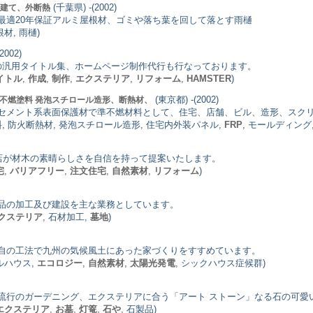
(千葉県) -(2002)
階建て、外断熱
最適20年保証アルミ屋根材、ゴミや落ち葉を回して落とす雨樋
根材, 雨樋)
2002)
ge用の汎用タイトル集、ホームページ制作代行も行なっております。
イトル
,
作成
,
制作
,
エクステリア
,
リフォーム
,
HAMSTER
)
(東京都) -(2002)
準不燃塗料 発泡スチロール造形、断熱材、
セメント系表面保護材で準不燃材料として、住宅、店舗、ビル、造形、スク
料, 防火断熱材, 発泡スチロール造形, 住宅内外装パネル,
FRP
, モールディング
商店が材木の素晴らしさを自信を持って提案いたします。
宅
,
バリアフリー
,
注文住宅
,
自然素材
,
リフォーム
)
品の加工及び建設を主な業務としています。
クステリア
, 石材加工,
墓地
)
自の工法で九州の気候風土にあった家づくりをすすめています。
ラルハウス,
エコロジー
,
自然素材
,
太陽光発電
, シックハウス症候群)
流行のガーデニング、エクステリアに合う「アート ストーン」なる石の可愛
エクステリア
,
お墓
,
灯篭
,
石や
, 石製品)