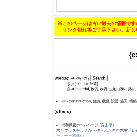
※このページは古い過去の情報です
リンク切れ等ご了承下さい。新し
{e
Word(s):
@
=@
+@
1
2
@
={exterior, 外装}
1
@
={material, 物質, 物資, 生地, 資料, 資材,
2
@+{construction, 普請, 敷設, 設営, 施工, 構築
(others)
(富山県) -
成和興産ホームページ
木とプラスチックから作られた再生木材「E
ートナー募集中。