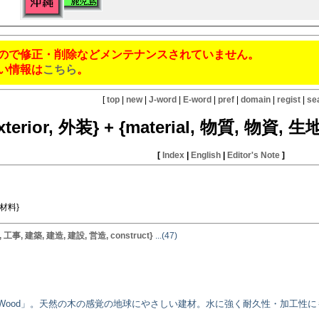
ので修正・削除などメンテナンスされていません。
い情報は
こちら
。
[
top
|
new
|
J-word
|
E-word
|
pref
|
domain
|
regist
|
se
xterior, 外装} + {material, 物質, 物資,
[
Index
|
English
|
Editor's Note
]
 材料}
, 工事, 建築, 建造, 建設, 営造, construct}
...(47)
-Wood」。天然の木の感覚の地球にやさしい建材。水に強く耐久性・加工性