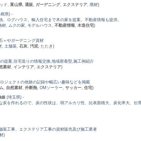
ウッド,
富山県
,
通販
,
ガーデニング
,
エクステリア
, 廃材)
根県) -
熱、ログハウス、輸入住宅まで木の家を提案。不動産情報も提供。
断熱材, ムクの家, モデルハウス,
不動産情報
,
木造住宅
)
石＝やガーデニング資材
, 土舗装,
石灰
,
汚泥
, たたき)
の提案,住宅造りの情報交換,地域密着型,施工例紹介
然素材
,
インテリア
,
エクステリア
)
プロジェクトの他旅の記録や幅広い趣味などを掲載
ム
,
自然素材
,
外断熱
, OMソーラー,
サッカー
,
住宅
)
(埼玉県) -
触媒
な炭を作れるので、炭の性状は、弱アルカリ性、比表面積大、炭化率大、伝導
舗装工事、エクステリア工事の資材販売及び施工業者
材)