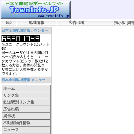
top
地域情報
広告出稿
掲示板
[
雑
日本全国地域情報カウンター
※ユニークカウント(ビジット
数)
同一のユーザが１日の間に何
ページ読み込もうと、ユニー
クカウント(ビジット数)は1と
数える方法。実際の閲覧ユー
ザ数に近い人数を数える事が
できます。
日本全国地域情報 メニュー
ホーム
リンク集
鉄道駅別リンク集
広告出稿
掲示板
不動産物件情報
ニュース