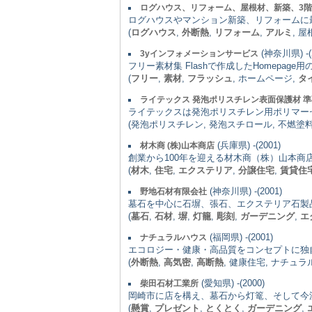
ログハウス、リフォーム、屋根材、新築、3
ログハウスやマンション新築、リフォームに
(
ログハウス
,
外断熱
,
リフォーム
,
アルミ
, 屋
(神奈川県) -(
3yインフォメーションサービス
フリー素材集 Flashで作成したHomepa
(
フリー
,
素材
,
フラッシュ
, ホームページ,
タ
ライテックス 発泡ポリスチレン表面保護材 
ライテックスは発泡ポリスチレン用ポリマー
(発泡ポリスチレン, 発泡スチロール, 不燃塗
(兵庫県) -(2001)
材木商 (株)山本商店
創業から100年を迎える材木商（株）山本
(
材木
,
住宅
,
エクステリア
,
分譲住宅
,
賃貸住
(神奈川県) -(2001)
野地石材有限会社
墓石を中心に石塀、張石、エクステリア石製
(
墓石
,
石材
,
塀
,
灯籠
,
彫刻
,
ガーデニング
,
エ
(福岡県) -(2001)
ナチュラルハウス
エコロジー・健康・高品質をコンセプトに独
(
外断熱
,
高気密
,
高断熱
, 健康住宅, ナチュ
(愛知県) -(2000)
柴田石材工業所
岡崎市に店を構え、墓石から灯篭、そして今
(
懸賞
,
プレゼント
,
とくとく
,
ガーデニング
,