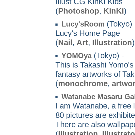
Illust CG KinKi Kids
(
Photoshop
,
KinKi
)
(Tokyo) 
Lucy'sRoom
Lucy's Home Page
(
Nail
,
Art
,
Illustration
)
(Tokyo) -
YOMOya
This is Takashi Yomo'
fantasy artworks of T
(
monochrome
,
artwo
Watanabe Masaru Gal
I am Watanabe, a free la
80 pictures are exhibit
There are also wallpape
(
Illustration
,
Illustrato