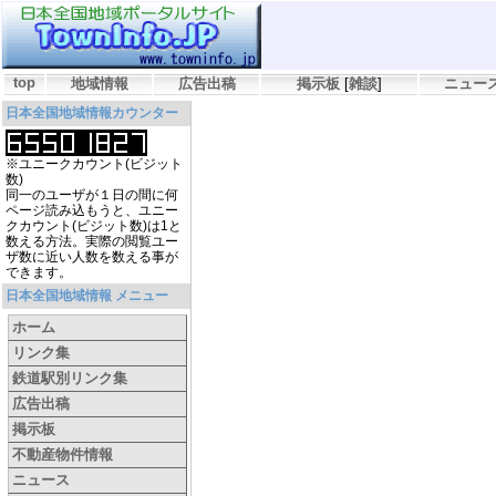
top
地域情報
広告出稿
掲示板
[
雑談
]
ニュー
日本全国地域情報カウンター
※ユニークカウント(ビジット
数)
同一のユーザが１日の間に何
ページ読み込もうと、ユニー
クカウント(ビジット数)は1と
数える方法。実際の閲覧ユー
ザ数に近い人数を数える事が
できます。
日本全国地域情報 メニュー
ホーム
リンク集
鉄道駅別リンク集
広告出稿
掲示板
不動産物件情報
ニュース