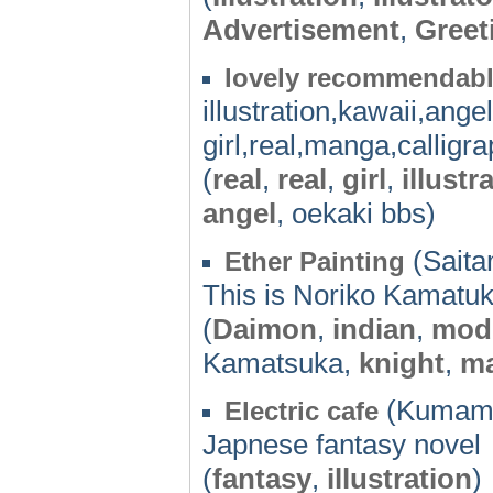
Advertisement
,
Greet
lovely recommendab
illustration,kawaii,angel,
girl,real,manga,calligr
(
real
,
real
,
girl
,
illustr
angel
, oekaki bbs)
(Saita
Ether Painting
This is Noriko Kamatuka
(
Daimon
,
indian
,
mod
Kamatsuka,
knight
,
ma
(Kumamo
Electric cafe
Japnese fantasy novel
(
fantasy
,
illustration
)