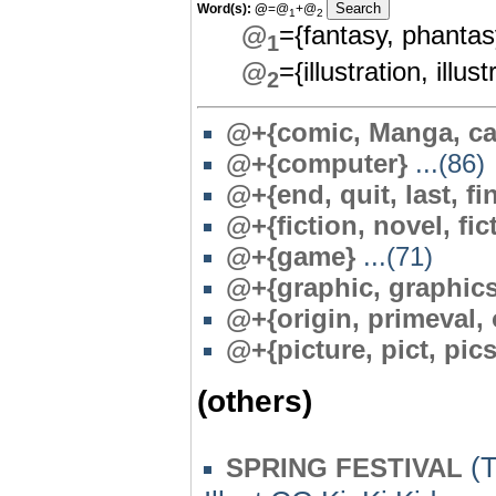
Word(s):
@
=@
+@
1
2
@
={fantasy, phantas
1
@
={illustration, illust
2
@+{comic, Manga, car
@+{computer}
...(86)
@+{end, quit, last, fin
@+{fiction, novel, fi
@+{game}
...(71)
@+{graphic, graphics
@+{origin, primeval, o
@
+{picture, pict, pic
(others)
(T
SPRING FESTIVAL